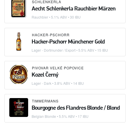
SCHLENKERLA
Aecht Schlenkerla Rauchbier Märzen
Rauchbier
• 5.1% ABV • 30 IBU
HACKER-PSCHORR
Hacker-Pschorr Münchener Gold
Lager - Dortmunder / Export
• 5.5% ABV • 15 IBU
PIVOVAR VELKÉ POPOVICE
Kozel Černý
Lager - Dark
• 3.8% ABV • 14 IBU
TIMMERMANS
Bourgogne des Flandres Blonde / Blond
Belgian Blonde
• 5.5% ABV • 17 IBU