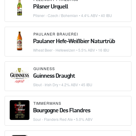
Pilsner Urquell
Pilsner - Czech / Bohemian
• 4.4% ABV • 40 IBU
PAULANER BRAUEREI
Paulaner Hefe-Weißbier Naturtrüb
Wheat Beer - Hefeweizen
• 5.5% ABV • 16 IBU
GUINNESS
Guinness Draught
Stout - Irish Dry
• 4.2% ABV • 45 IBU
TIMMERMANS
Bourgogne Des Flandres
Sour - Flanders Red Ale
• 5.0% ABV