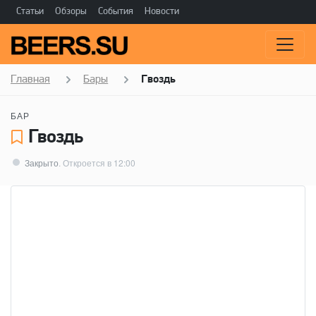
Статьи
Обзоры
События
Новости
Главная
Бары
Гвоздь
БАР
Гвоздь
Закрыто
. Откроется в 12:00