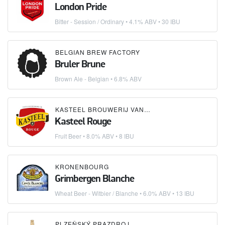
London Pride
Bitter - Session / Ordinary
• 4.1% ABV • 30 IBU
BELGIAN BREW FACTORY
Bruler Brune
Brown Ale - Belgian
• 6.8% ABV
KASTEEL BROUWERIJ VANHONSEBROUCK
Kasteel Rouge
Fruit Beer
• 8.0% ABV • 8 IBU
KRONENBOURG
Grimbergen Blanche
Wheat Beer - Witbier / Blanche
• 6.0% ABV • 13 IBU
PLZEŇSKÝ PRAZDROJ