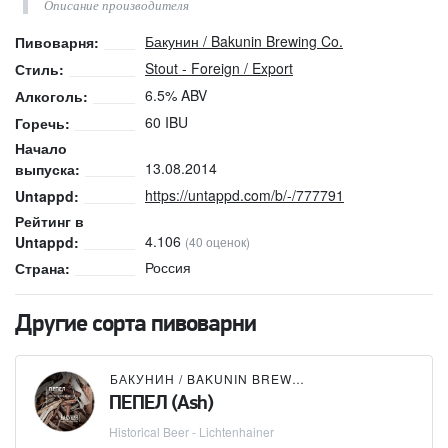
Описание производителя
Бакунин / Bakunin Brewing Co.
Пивоварня:
Stout - Foreign / Export
Стиль:
6.5% ABV
Алкоголь:
60 IBU
Горечь:
Начало
13.08.2014
выпуска:
https://untappd.com/b/-/777791
Untappd:
Рейтинг в
4.106
Untappd:
(40 оценок)
Россия
Страна:
Другие сорта пивоварни
БАКУНИН / BAKUNIN BREWING CO.
ПЕПЕЛ (Ash)
Historical Beer - Lichtenhainer