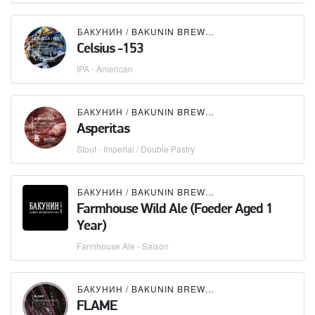
БАКУНИН / BAKUNIN BREWING CO.
Celsius -153
IPA - American
БАКУНИН / BAKUNIN BREWING CO.
×
BROUWERIJ 
Asperitas
Stout - Imperial / Double Pastry
БАКУНИН / BAKUNIN BREWING CO.
Farmhouse Wild Ale (Foeder Aged 1
Year)
Farmhouse Ale - Saison
БАКУНИН / BAKUNIN BREWING CO.
FLAME