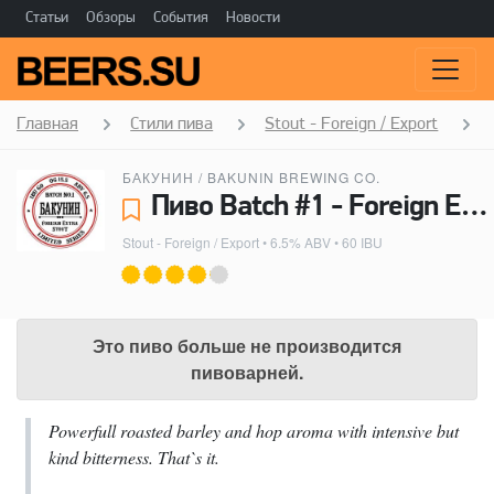
Статьи
Обзоры
События
Новости
Главная
Стили пива
Stout - Foreign / Export
БАКУНИН / BAKUNIN BREWING CO.
Пиво Batch #1 - Foreign Extra Stout - Бакунин / Bakunin Brewing Co.
Stout - Foreign / Export
• 6.5% ABV • 60 IBU
Это пиво больше не производится
пивоварней.
Powerfull roasted barley and hop aroma with intensive but
kind bitterness. That`s it.