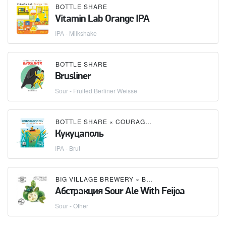
BOTTLE SHARE
Vitamin Lab Orange IPA
IPA - Milkshake
BOTTLE SHARE
Brusliner
Sour - Fruited Berliner Weisse
BOTTLE SHARE
×
COURAGE BREWERY
Кукуцаполь
IPA - Brut
BIG VILLAGE BREWERY
×
BOTTLE SHARE
Абстракция Sour Ale With Feijoa
Sour - Other