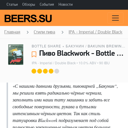
Статьи
Обзоры
События
Новости
Главная
Стили пива
IPA - Imperial / Double Black
BOTTLE SHARE
×
БАКУНИН / BAKUNIN BREWING CO.
Пиво Blackwork - Bottle Share, Бакунин / Bakunin Brewing Co.
IPA - Imperial / Double Black
• 10.0% ABV • 90 IBU
«С нашими давними друзьями, пивоварней „Бакунин“,
мы решили взять радикально чёрные чернила,
заполнить ими наши тату машинки и забить все
свободные поверхности, рукава и бутылки
интенсивным чёрным цветом. Так как стиль
татуировки Blackwork подразумевает под собой
полностью закрашенные чёрным цветом большие