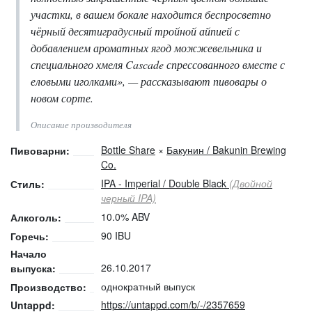
участки, в вашем бокале находится беспросветно
чёрный десятиградусный тройной айпией с
добавлением ароматных ягод можжевельника и
специального хмеля Cascade спрессованного вместе с
еловыми иголками», — рассказывают пивовары о
новом сорте.
Описание производителя
Bottle Share
×
Бакунин / Bakunin Brewing
Пивоварни:
Co.
IPA - Imperial / Double Black
(Двойной
Стиль:
черный IPA)
10.0% ABV
Алкоголь:
90 IBU
Горечь:
Начало
26.10.2017
выпуска:
однократный выпуск
Производство:
https://untappd.com/b/-/2357659
Untappd: