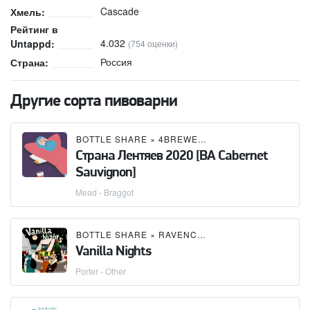
Cascade
Хмель:
Рейтинг в
4.032
Untappd:
(754 оценки)
Россия
Страна:
Другие сорта пивоварни
BOTTLE SHARE
×
4BREWERS / 4 ПИВОВАРА
Страна Лентяев 2020 [BA Cabernet
Sauvignon]
Mead - Braggot
BOTTLE SHARE
×
RAVENCRAFT
Vanilla Nights
Porter - Other