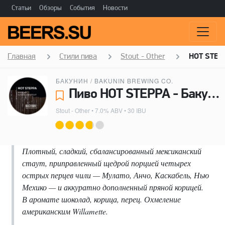
Статьи
Обзоры
События
Новости
Главная
Стили пива
Stout - Other
HOT STEP
БАКУНИН / BAKUNIN BREWING CO.
Пиво HOT STEPPA - Бакунин / Bakunin Brewing Co.
Stout - Other
• 7.0% ABV • 30 IBU
Плотный, сладкий, сбалансированный мексиканский
стаут, приправленный щедрой порцией четырех
острых перцев чили — Мулато, Анчо, Каскабель, Нью
Мехико — и аккуратно дополненный пряной корицей.
В аромате шоколад, корица, перец. Охмеление
американским Willamette.