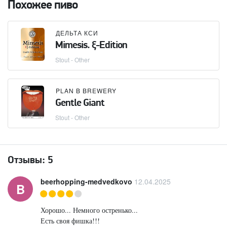
Похожее пиво
ДЕЛЬТА КСИ
Mimesis. ξ-Edition
Stout - Other
PLAN B BREWERY
Gentle Giant
Stout - Other
Отзывы:
5
beerhopping-medvedkovo
12.04.2025
B
Хорошо... Немного остренько...
Есть своя фишка!!!