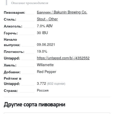
Описание производителя
Бакунин / Bakunin Brewing Co.
Пивоварня:
Stout - Other
Стиль:
7.0% ABV
Алкоголь:
30 IBU
Горечь:
Начало
09.06.2021
выпуска:
19.0%
Плотность:
https://untappd.com/b/-/4352552
Untappd:
Willamette
Хмель:
Red Pepper
Добавки:
Рейтинг в
3.772
Untappd:
(832 оценки)
Россия
Страна:
Другие сорта пивоварни