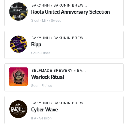
БАКУНИН / BAKUNIN BREWING CO.
Roots United Anniversary Selection
Stout - Milk / Sweet
БАКУНИН / BAKUNIN BREWING CO.
Bipp
Sour - Other
SELFMADE BREWERY
×
БАКУНИН / BAKUNIN BREWING CO.
Warlock Ritual
Sour - Fruited
БАКУНИН / BAKUNIN BREWING CO.
Cyber Wave
IPA - Session