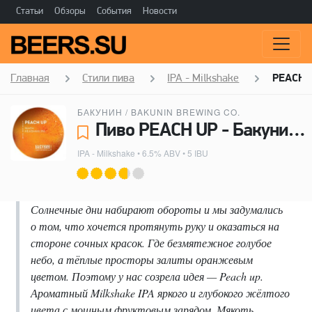
Статьи
Обзоры
События
Новости
Главная
Стили пива
IPA - Milkshake
PEACH 
БАКУНИН / BAKUNIN BREWING CO.
Пиво PEACH UP - Бакунин / Bakunin Brewing Co.
IPA - Milkshake
• 6.5% ABV • 5 IBU
Солнечные дни набирают обороты и мы задумались
о том, что хочется протянуть руку и оказаться на
стороне сочных красок. Где безмятежное голубое
небо, а тёплые просторы залиты оранжевым
цветом. Поэтому у нас созрела идея — Peach up.
Ароматный Milkshake IPA яркого и глубокого жёлтого
цвета с мощным фруктовым зарядом. Мякоть