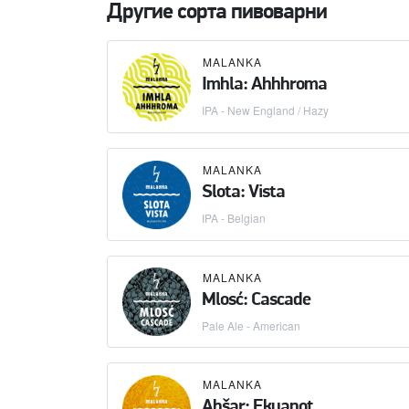
Другие сорта пивоварни
MALANKA
Imhla: Ahhhroma
IPA - New England / Hazy
MALANKA
Slota: Vista
IPA - Belgian
MALANKA
Mlosć: Cascade
Pale Ale - American
MALANKA
Abšar: Ekuanot