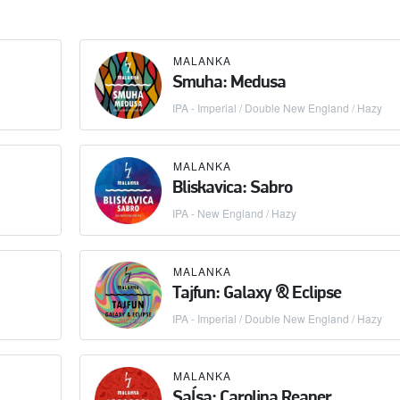
MALANKA
Smuha: Medusa
IPA - Imperial / Double New England / Hazy
MALANKA
Bliskavica: Sabro
IPA - New England / Hazy
MALANKA
Tajfun: Galaxy & Eclipse
IPA - Imperial / Double New England / Hazy
MALANKA
Saĺsa: Carolina Reaper