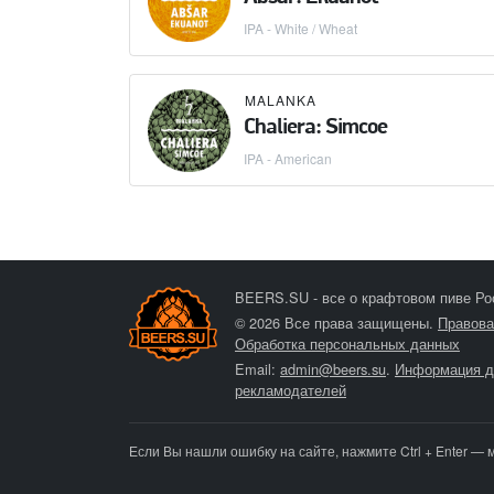
IPA - White / Wheat
MALANKA
Chaliera: Simcoe
IPA - American
BEERS.SU - все о крафтовом пиве Ро
© 2026 Все права защищены.
Правова
Обработка персональных данных
Email:
admin@beers.su
.
Информация д
рекламодателей
Если Вы нашли ошибку на сайте, нажмите Ctrl + Enter — 