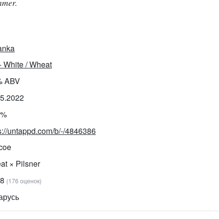
mmer.
anka
- White / Wheat
% ABV
05.2022
0%
s://untappd.com/b/-/4846386
coe
t × Pilsner
68
(176 оценок)
арусь