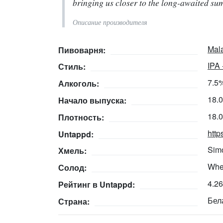
bringing us closer to the long-awaited su
Описание производителя
Mal
Пивоварня:
IPA 
Стиль:
7.5
Алкоголь:
18.
Начало выпуска:
18.
Плотность:
http
Untappd:
Sim
Хмель:
Whea
Солод:
4.2
Рейтинг в Untappd:
Бел
Страна: