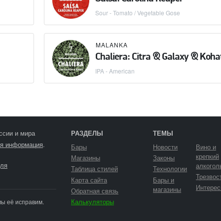
Sour - Tomato / Vegetable Gose
MALANKA
Chaliera: Citra & Galaxy & Koha
IPA - American
ссии и мира
РАЗДЕЛЫ
ТЕМЫ
я информация
.
Бары
Новости
Вино и
крепкий
Магазины
Законы
ля
алкогол
Таблица стилей
Технологии
Трезвос
Карта сайта
Бары и
Интерес
магазины
Обратная связь
Калькуляторы
мы её исправим.