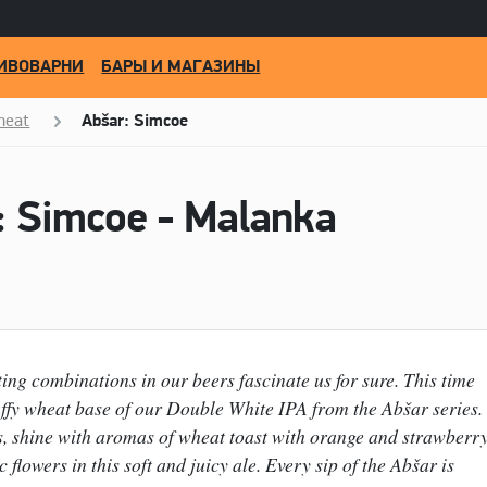
ИВОВАРНИ
БАРЫ И МАГАЗИНЫ
heat
Abšar: Simcoe
: Simcoe - Malanka
ng combinations in our beers fascinate us for sure. This time
ffy wheat base of our Double White IPA from the Abšar series.
s, shine with aromas of wheat toast with orange and strawberr
flowers in this soft and juicy ale. Every sip of the Abšar is