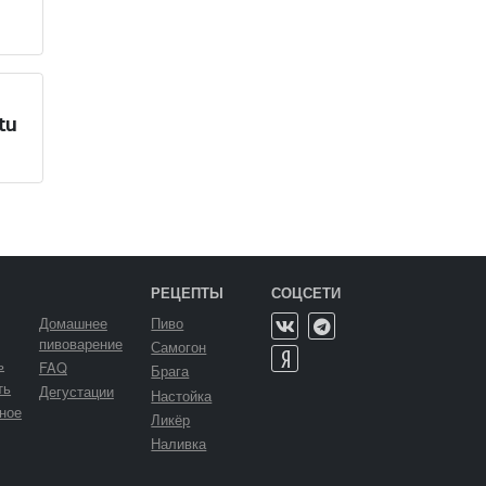
tu
РЕЦЕПТЫ
СОЦСЕТИ
Домашнее
Пиво
пивоварение
Самогон
ь
FAQ
Брага
ть
Дегустации
Настойка
ное
Ликёр
Наливка