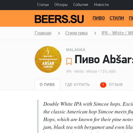
Статьи
Обзоры
События
Новости
ПИВО
СТИЛИ
П
Главная
Стили пива
IPA - White / W
MALANKA
Пиво Abšar
IPA - White / Wheat
• 7.5% ABV
О ПИВЕ
ГДЕ КУПИТЬ
ОТЗЫВ
1
Double White IPA with Simcoe hops. Exciti
the classic American hop Simcoe meets flu
Hops, which are known for their pine note
jam, black tea with bergamot and even lilac 