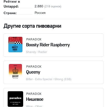
Рейтинг в
2.880
Untappd:
(218 оценок)
Россия
Страна:
Другие сорта пивоварни
PARADOX
Boosty Rider Raspberry
Shandy / Radler
PARADOX
Queeny
Bitter - Extra Special / Strong (ESB)
PARADOX
Нишевое
Wine - Other