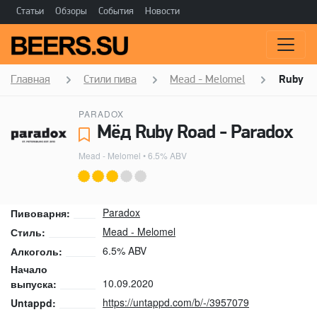
Статьи
Обзоры
События
Новости
Главная
Стили пива
Mead - Melomel
Ruby R
PARADOX
Мёд Ruby Road - Paradox
Mead - Melomel
• 6.5% ABV
Paradox
Пивоварня:
Mead - Melomel
Стиль:
6.5% ABV
Алкоголь:
Начало
10.09.2020
выпуска:
https://untappd.com/b/-/3957079
Untappd: