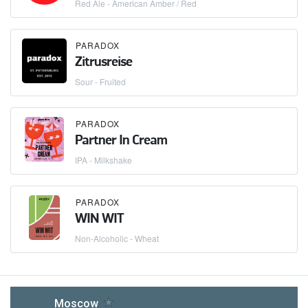
Red Ale - American Amber / Red
PARADOX
Zitrusreise
Sour - Fruited
PARADOX
Partner In Cream
IPA - Milkshake
PARADOX
WIN WIT
Non-Alcoholic - Wheat