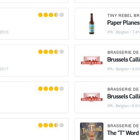
TINY REBEL B
Paper Planes
.2013
IPA - Belgian
• 7.4
BRASSERIE DE
Brussels Call
.2017
IPA - Belgian
• 6.0
BRASSERIE DE
Brussels Call
IPA - Belgian
• 6.0
BRASSERIE DE
The "T" Word