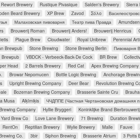
Rewort Brewery
Rustique Pivasique
Salden's Brewery
Sierra
den Beard Brewery
XP Brew
Zavod
Σόλο
Василеостровс
узья
Малаховская пивоварня
Театр пива Правда
Amundsen
rs
Brouwerij Roman
Brouwerij Anders!
Brouwerij Henricus
ietis
Plague Brew
Cloudwater
Royal Unibrew
Perennial Art
an Brewpub
Stone Brewing
Stone Brewing Berlin
Пивоварня В
d Brewpub
VBDCK - Verbeeck-Back-De Cock
BR Brew
Collecti
per Head
2 Barrels Brewery
Red Cat
Apex Brewing Company
.
Browar Nepomucen
Bottle Logic Brewing
Anchorage Brewi
es
Upright Brewing Company
Deer Bear
Revolution Brewing 
ale
Bozeman Brewing Company
Brasserie Sainte Cru
Brauha
ja Musa
Alķīmiķis
ЧЧДППЕ (Частная Чертановская домашняя п
 Brewing Company
Hyllie Bryggeri
Koninklijke Brand Bierbrouwerij
 Yard Brew Co
Love Lane Brewery
71 Brewing
Duration Brew
RentOn
Reptilian Brewery
Wylie Brewery
Malle
Fauve
rewing Co.
3bir
Siphon Brewing
Brasserie Atrium
3 Potts 