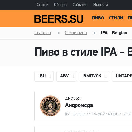
Статьи
Обзоры
События
Новости
ПИВО
СТИЛИ
П
Главная
Стили пива
IPA - Belgian
Пиво в стиле
IPA - 
IBU
ABV
ВЫПУСК
UNTAP
ДРУЗЬЯ
Андромеда
IPA - Belgian
• 5.9% ABV • 40 IBU •
17.07