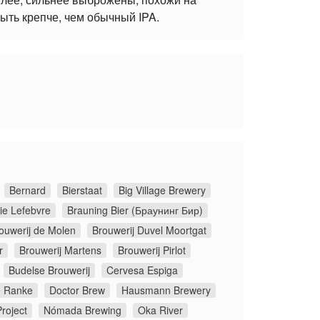
ыть крепче, чем обычный IPA.
Bernard
Bierstaat
Big Village Brewery
ie Lefebvre
Brauning Bier (Браунинг Бир)
ouwerij de Molen
Brouwerij Duvel Moortgat
r
Brouwerij Martens
Brouwerij Pirlot
Budelse Brouwerij
Cervesa Espiga
 Ranke
Doctor Brew
Hausmann Brewery
roject
Nómada Brewing
Oka River