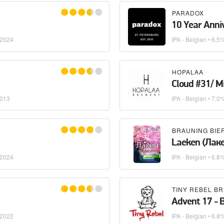
PARADOX
10 Year Anni
.2024
IPA - Belgian
• 6.5%
HOPALAA
Cloud #31/ M
2013
IPA - Belgian
• 7.0
Laeken (Лак
.2024
IPA - Belgian
• 6.8%
TINY REBEL B
Advent 17 - B
.2022
IPA - Belgian
• 6.8