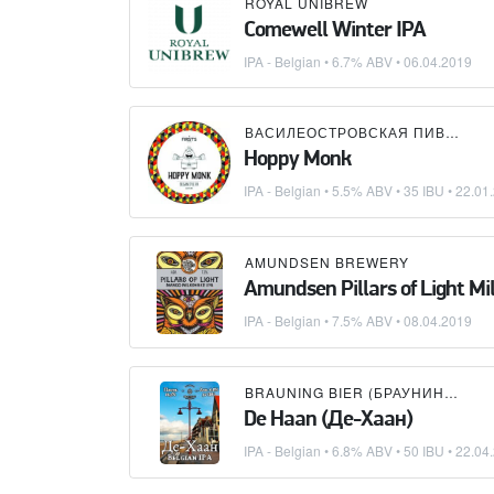
ROYAL UNIBREW
Comewell Winter IPA
IPA - Belgian
• 6.7% ABV •
06.04.2019
ВАСИЛЕОСТРОВСКАЯ ПИВОВАРНЯ
Hoppy Monk
IPA - Belgian
• 5.5% ABV • 35 IBU •
22.01
AMUNDSEN BREWERY
Amundsen Pillars of Light Mi
IPA - Belgian
• 7.5% ABV •
08.04.2019
BRAUNING BIER (БРАУНИНГ БИР)
De Haan (Де-Хаан)
IPA - Belgian
• 6.8% ABV • 50 IBU •
22.04