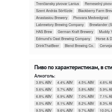
Trenčiansky pivovar Lanius
Remeselný pivova
Szent András Sörfőzde
Blackberry Farm Bre
Anastasiou Brewery
Pivovara Medvedgrad
Labrewtory Brewing Company
Brewlander (S
HAS Brew
German Kraft Brewery
Muddy Y
Edmund's Oast Brewing Company
Horse & 
DrinkThatBeer
Blend Brewing Co.
Cerveja
Пиво по характеристикам, в ст
Алкоголь:
3.8% ABV
4.4% ABV
4.5% ABV
4.6% A
5.6% ABV
5.7% ABV
5.8% ABV
5.9% A
6.8% ABV
6.9% ABV
7.0% ABV
7.1% A
8.0% ABV
8.1% ABV
8.2% ABV
8.3% A
9.5% ABV
9.6% ABV
9.7% ABV
10.0% 