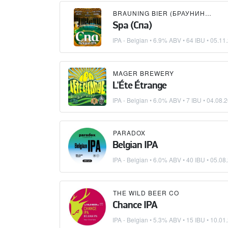
BRAUNING BIER (БРАУНИНГ БИР)
Spa (Спа)
IPA - Belgian
• 6.9% ABV • 64 IBU •
05.11
MAGER BREWERY
L'Éte Étrange
IPA - Belgian
• 6.0% ABV • 7 IBU •
04.08.
PARADOX
Belgian IPA
IPA - Belgian
• 6.0% ABV • 40 IBU •
05.08
THE WILD BEER CO
Chance IPA
IPA - Belgian
• 5.3% ABV • 15 IBU •
10.01