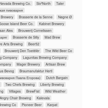
 Nevada Brewing Co.
SixºNorth
Taler
кая пивоварня
 Brewery
Brasserie de la Senne
Nøgne Ø
Goose Island Beer Co.
Kabinet Brewery
isan Ales
Brouwerij Cornelissen
аряг
Brasserie de Silly
Mad Brew
ve Arts Brewing
Beer52
Brouwerij Den Toetëlèr
The Wild Beer Co
ng Company
Lagunitas Brewing Company
Company
Mager Brewery
Artisan Brew
us Bevog
Braumanufaktur Hertl
ивоварня Павла Егорова)
Dutch Bargain
Two Chefs Brewing
Liberty Brewing
ing
Villages
BrewFist
Wild Weather
Angry Chair Brewing
Kalevala
Brewing Co
Pioneer Beer
Karpat