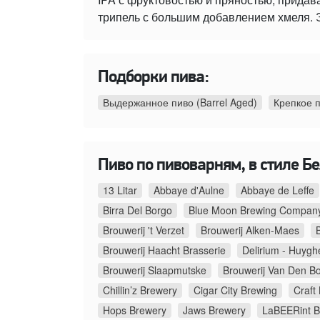
трипель с большим добавлением хмеля. Э
Подборки пива:
Выдержанное пиво (Barrel Aged)
Крепкое 
Пиво по пивоварням, в стиле Бе
13 Litar
Abbaye d'Aulne
Abbaye de Leffe
Birra Del Borgo
Blue Moon Brewing Compan
Brouwerij 't Verzet
Brouwerij Alken-Maes
Brouwerij Haacht Brasserie
Delirium - Huygh
Brouwerij Slaapmutske
Brouwerij Van Den B
Chillin’z Brewery
Cigar City Brewing
Craft
Hops Brewery
Jaws Brewery
LaBEERint B