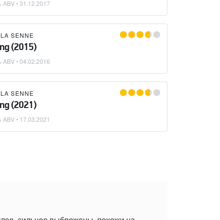
% ABV •
31.12.2017
 LA SENNE
ing (2015)
% ABV •
04.02.2016
 LA SENNE
ing (2021)
% ABV •
17.03.2021
тлее, сильнее выброжены, похожи на