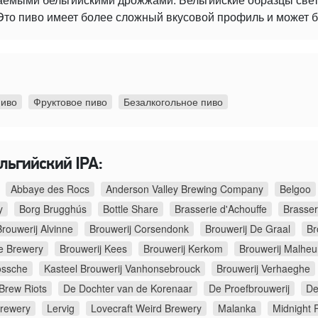
то пиво имеет более сложный вкусовой профиль и может б
пиво
Фруктовое пиво
Безалкогольное пиво
льгийский IPA:
Abbaye des Rocs
Anderson Valley Brewing Company
Belgoo
y
Borg Brugghús
Bottle Share
Brasserie d'Achouffe
Brasser
Brouwerij Alvinne
Brouwerij Corsendonk
Brouwerij De Graal
Br
e Brewery
Brouwerij Kees
Brouwerij Kerkom
Brouwerij Malheu
ossche
Kasteel Brouwerij Vanhonsebrouck
Brouwerij Verhaeghe
 Brew Riots
De Dochter van de Korenaar
De Proefbrouwerij
De
rewery
Lervig
Lovecraft Weird Brewery
Malanka
Midnight P