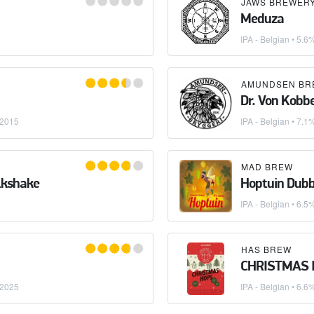
JAWS BREWER
Meduza
IPA - Belgian
• 5.6%
AMUNDSEN BR
Dr. Von Kobb
.2015
IPA - Belgian
• 7.1
MAD BREW
lkshake
Hoptuin Dubb
IPA - Belgian
• 6.5%
HAS BREW
CHRISTMAS 
.2025
IPA - Belgian
• 6.6%