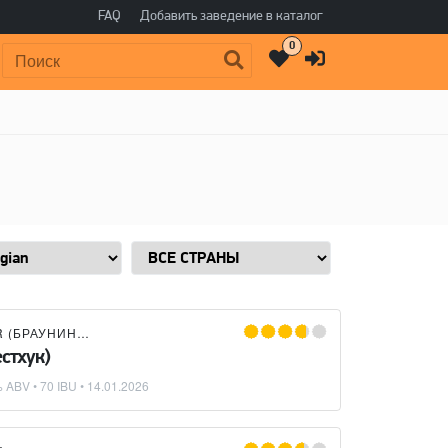
FAQ
Добавить заведение в каталог
0
Поиск:
BRAUNING BIER (БРАУНИНГ БИР)
стхук)
 ABV • 70 IBU •
14.01.2026