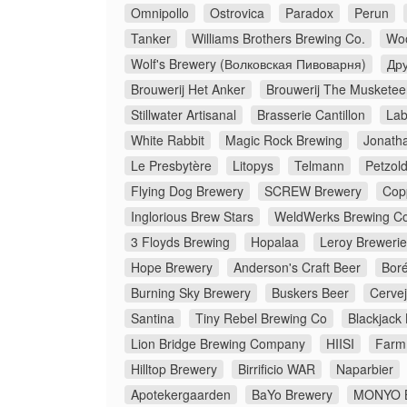
Omnipollo
Ostrovica
Paradox
Perun
Tanker
Williams Brothers Brewing Co.
Woo
Wolf's Brewery (Волковская Пивоварня)
Др
Brouwerij Het Anker
Brouwerij The Musketee
Stillwater Artisanal
Brasserie Cantillon
Lab
White Rabbit
Magic Rock Brewing
Jonath
Le Presbytère
Litopys
Telmann
Petzol
Flying Dog Brewery
SCREW Brewery
Cop
Inglorious Brew Stars
WeldWerks Brewing Co
3 Floyds Brewing
Hopalaa
Leroy Breweri
Hope Brewery
Anderson's Craft Beer
Boré
Burning Sky Brewery
Buskers Beer
Cerve
Santina
Tiny Rebel Brewing Co
Blackjack
Lion Bridge Brewing Company
HIISI
Farm
Hilltop Brewery
Birrificio WAR
Naparbier
Apotekergaarden
BaYo Brewery
MONYO B