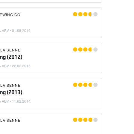
REWING CO
% ABV •
01.08.2019
 LA SENNE
ing (2012)
% ABV •
22.02.2015
 LA SENNE
ing (2013)
% ABV •
11.02.2014
 LA SENNE