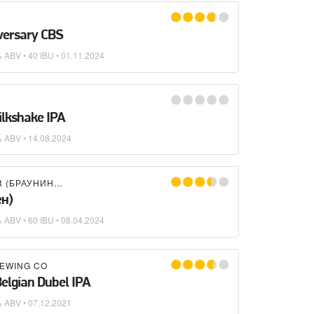
versary CBS
 ABV • 40 IBU •
01.11.2024
ilkshake IPA
% ABV •
14.08.2024
BRAUNING BIER (БРАУНИНГ БИР)
ен)
 ABV • 60 IBU •
08.04.2024
REWING CO
elgian Dubel IPA
% ABV •
07.12.2021