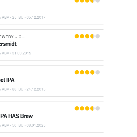
Y
 ABV • 25 IBU •
05.12.2017
EWERY
×
COPPERSMITH'S BREWERY
ersmidt
% ABV •
31.03.2015
el IPA
 ABV • 88 IBU •
24.12.2015
IPA HAS Brew
 ABV • 50 IBU •
08.01.2025