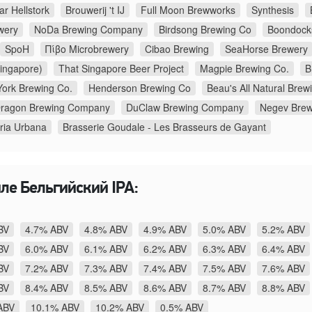
r Hellstork
Brouwerij 't IJ
Full Moon Brewworks
Synthesis
wery
NoDa Brewing Company
Birdsong Brewing Co
Boondock
SpoH
Πίβο Microbrewery
Cibao Brewing
SeaHorse Brewery
ingapore)
That Singapore Beer Project
Magpie Brewing Co.
B
ork Brewing Co.
Henderson Brewing Co
Beau's All Natural Bre
Dragon Brewing Company
DuClaw Brewing Company
ria Urbana
Brasserie Goudale - Les Brasseurs de Gayant
иле Бельгийский IPA:
BV
4.7% ABV
4.8% ABV
4.9% ABV
5.0% ABV
5.2% ABV
BV
6.0% ABV
6.1% ABV
6.2% ABV
6.3% ABV
6.4% ABV
BV
7.2% ABV
7.3% ABV
7.4% ABV
7.5% ABV
7.6% ABV
BV
8.4% ABV
8.5% ABV
8.6% ABV
8.7% ABV
8.8% ABV
ABV
10.1% ABV
10.2% ABV
0.5% ABV