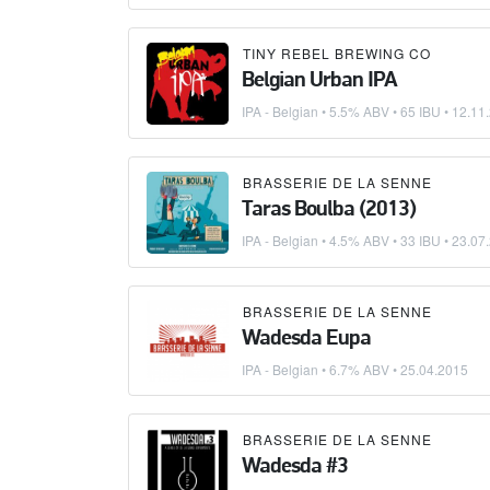
TINY REBEL BREWING CO
Belgian Urban IPA
IPA - Belgian
• 5.5% ABV • 65 IBU •
12.11
BRASSERIE DE LA SENNE
Taras Boulba (2013)
IPA - Belgian
• 4.5% ABV • 33 IBU •
23.07
BRASSERIE DE LA SENNE
Wadesda Eupa
IPA - Belgian
• 6.7% ABV •
25.04.2015
BRASSERIE DE LA SENNE
Wadesda #3