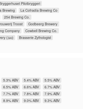
Bryggerhuset Pilotbryggeri
s Brewing
La Cofradía Brewing Co
254 Brewing Co.
rouwerij Troost
Godbeerg Brewery
wing Company
Cowbell Brewing Co.
Negev Brewery (נגב)
Brasserie Zythologist
5.3% ABV
5.4% ABV
5.5% ABV
6.5% ABV
6.6% ABV
6.7% ABV
7.7% ABV
7.8% ABV
7.9% ABV
8.9% ABV
9.0% ABV
9.3% ABV