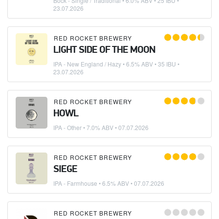
Bock - Single / Traditional
• 6.0% ABV • 25 IBU •
23.07.2026
RED ROCKET BREWERY
LIGHT SIDE OF THE MOON
IPA - New England / Hazy
• 6.5% ABV • 35 IBU •
23.07.2026
RED ROCKET BREWERY
HOWL
IPA - Other
• 7.0% ABV •
07.07.2026
RED ROCKET BREWERY
SIEGE
IPA - Farmhouse
• 6.5% ABV •
07.07.2026
RED ROCKET BREWERY