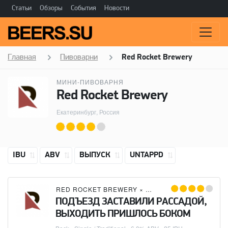
Статьи
Обзоры
События
Новости
Главная
Пивоварни
Red Rocket Brewery
МИНИ-ПИВОВАРНЯ
Red Rocket Brewery
Екатеринбург, Россия
IBU
ABV
ВЫПУСК
UNTAPPD
RED ROCKET BREWERY
×
CONCIERGE LUPPOLO
ПОДЪЕЗД ЗАСТАВИЛИ РАССАДОЙ,
ВЫХОДИТЬ ПРИШЛОСЬ БОКОМ