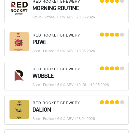
RED ROCKET BREWERY
MORNING ROUTINE
Stout - Coffee
• 6.0% ABV •
28.05.2026
RED ROCKET BREWERY
POW!
Sour - Fruited
• 5.0% ABV •
18.05.2026
RED ROCKET BREWERY
WOBBLE
Sour - Fruited
• 5.0% ABV • 10 IBU •
19.05.2026
RED ROCKET BREWERY
DALION
Sour - Fruited
• 6.0% ABV •
28.04.2026