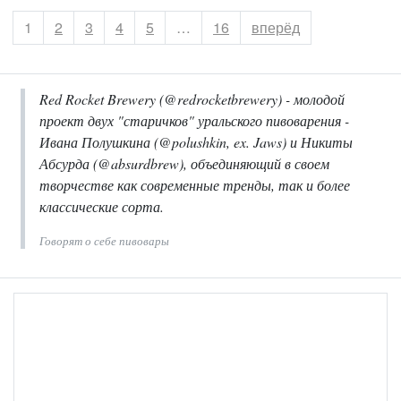
Страница
1
Страница
2
Страница
3
Страница
4
Страница
5
…
Страница
16
вперёд
Red Rocket Brewery (@redrocketbrewery) - молодой
проект двух "старичков" уральского пивоварения -
Ивана Полушкина (@polushkin, ex. Jaws) и Никиты
Абсурда (@absurdbrew), объединяющий в своем
творчестве как современные тренды, так и более
классические сорта.
Говорят о себе пивовары