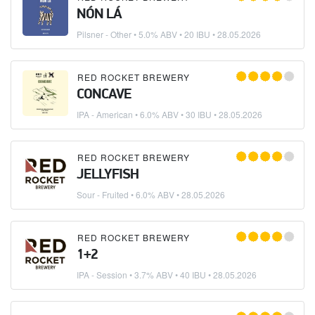
NÓN LÁ
Pilsner - Other
• 5.0% ABV • 20 IBU •
28.05.2026
RED ROCKET BREWERY
CONCAVE
IPA - American
• 6.0% ABV • 30 IBU •
28.05.2026
RED ROCKET BREWERY
JELLYFISH
Sour - Fruited
• 6.0% ABV •
28.05.2026
RED ROCKET BREWERY
1+2
IPA - Session
• 3.7% ABV • 40 IBU •
28.05.2026