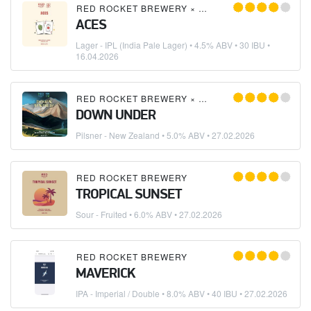
RED ROCKET BREWERY
×
PROBEERKA
ACES
Lager - IPL (India Pale Lager)
• 4.5% ABV • 30 IBU •
16.04.2026
RED ROCKET BREWERY
×
TRIX BREWERY
DOWN UNDER
Pilsner - New Zealand
• 5.0% ABV •
27.02.2026
RED ROCKET BREWERY
TROPICAL SUNSET
Sour - Fruited
• 6.0% ABV •
27.02.2026
RED ROCKET BREWERY
MAVERICK
IPA - Imperial / Double
• 8.0% ABV • 40 IBU •
27.02.2026