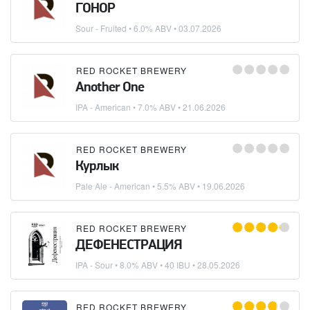
ГОНОР
Sour - Fruited
• 6.0% ABV •
03.07.2026
RED ROCKET BREWERY
Another One
IPA - American
• 7.0% ABV •
21.06.2026
RED ROCKET BREWERY
Курлык
Pale Ale - American
• 5.5% ABV •
19.06.2026
RED ROCKET BREWERY
ДЕФЕНЕСТРАЦИЯ
IPA - Sour
• 8.0% ABV • 40 IBU •
28.05.2026
RED ROCKET BREWERY