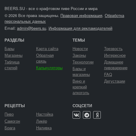
BEERS.SU - все о крафтовом пиве России и мира
© 2026 Все права защищены.
Правовая информация
.
Обработка
персональных данных
Email:
admin@beers.su
.
Информация для рекламодателей
РАЗДЕЛЫ
ТЕМЫ
Бары
Карта сайта
Новости
Трезвость
Магазины
Обратная
Законы
Интересное
связь
Таблица
Технологии
Домашнее
стилей
Калькуляторы
пивоварение
Бары и
магазины
FAQ
Вино и
Дегустации
крепкий
алкоголь
РЕЦЕПТЫ
СОЦСЕТИ
Пиво
Настойка
Самогон
Ликёр
Брага
Наливка