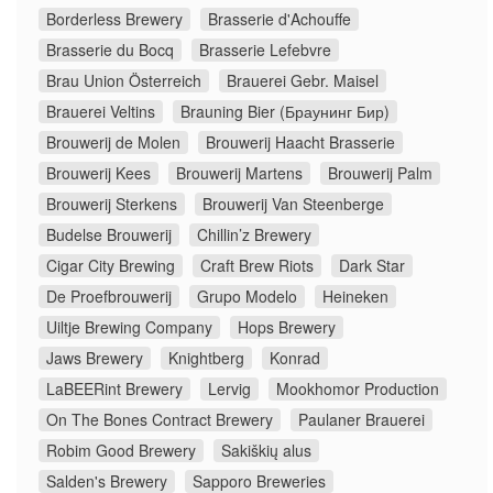
Borderless Brewery
Brasserie d'Achouffe
Brasserie du Bocq
Brasserie Lefebvre
Brau Union Österreich
Brauerei Gebr. Maisel
Brauerei Veltins
Brauning Bier (Браунинг Бир)
Brouwerij de Molen
Brouwerij Haacht Brasserie
Brouwerij Kees
Brouwerij Martens
Brouwerij Palm
Brouwerij Sterkens
Brouwerij Van Steenberge
Budelse Brouwerij
Chillin’z Brewery
Cigar City Brewing
Craft Brew Riots
Dark Star
De Proefbrouwerij
Grupo Modelo
Heineken
Uiltje Brewing Company
Hops Brewery
Jaws Brewery
Knightberg
Konrad
LaBEERint Brewery
Lervig
Mookhomor Production
On The Bones Contract Brewery
Paulaner Brauerei
Robim Good Brewery
Sakiškių alus
Salden's Brewery
Sapporo Breweries