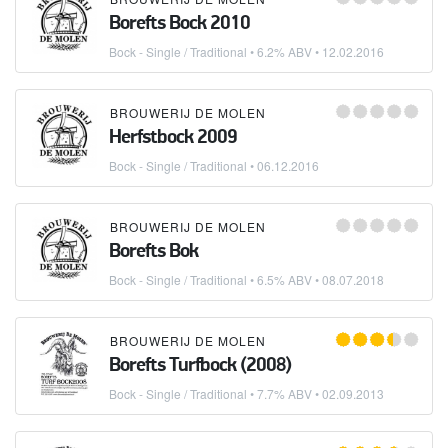
Borefts Bock 2010
Bock - Single / Traditional
• 6.2% ABV •
12.02.2016
BROUWERIJ DE MOLEN
Herfstbock 2009
Bock - Single / Traditional
•
06.12.2016
BROUWERIJ DE MOLEN
Borefts Bok
Bock - Single / Traditional
• 6.5% ABV •
08.07.2018
BROUWERIJ DE MOLEN
Borefts Turfbock (2008)
Bock - Single / Traditional
• 7.7% ABV •
02.09.2013