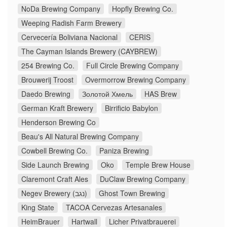
NoDa Brewing Company
Hopfly Brewing Co.
Weeping Radish Farm Brewery
Cervecería Boliviana Nacional
CERIS
The Cayman Islands Brewery (CAYBREW)
254 Brewing Co.
Full Circle Brewing Company
Brouwerij Troost
Overmorrow Brewing Company
Daedo Brewing
Золотой Хмель
HAS Brew
German Kraft Brewery
Birrificio Babylon
Henderson Brewing Co
Beau's All Natural Brewing Company
Cowbell Brewing Co.
Paniza Brewing
Side Launch Brewing
Oko
Temple Brew House
Claremont Craft Ales
DuClaw Brewing Company
Negev Brewery (נגב)
Ghost Town Brewing
King State
TACOA Cervezas Artesanales
HeimBrauer
Hartwall
Licher Privatbrauerei