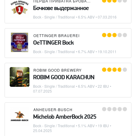
ПЕРША ПРИВАТНА БРОВАРНЯ
Бочкове выдержанное
Bock - Single / Traditional
• 6.5% ABV •
07.03.2016
OETTINGER BRAUEREI
OeTTINGER Bock
Bock - Single / Traditional
• 6.7% ABV •
19.10.2011
ROBIM GOOD BREWERY
ROBIM GOOD KARACHUN
Bock - Single / Traditional
• 6.5% ABV • 22 IBU •
07.07.2025
ANHEUSER-BUSCH
Michelob AmberBock 2025
Bock - Single / Traditional
• 5.1% ABV • 19 IBU •
25.04.2025