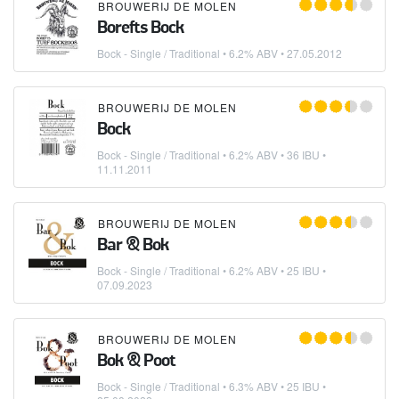
BROUWERIJ DE MOLEN
Borefts Bock
Bock - Single / Traditional
• 6.2% ABV •
27.05.2012
BROUWERIJ DE MOLEN
Bock
Bock - Single / Traditional
• 6.2% ABV • 36 IBU •
11.11.2011
BROUWERIJ DE MOLEN
Bar & Bok
Bock - Single / Traditional
• 6.2% ABV • 25 IBU •
07.09.2023
BROUWERIJ DE MOLEN
Bok & Poot
Bock - Single / Traditional
• 6.3% ABV • 25 IBU •