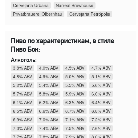
Cervejaria Urbana
Narreal Brewhouse
Privatbrauerei Olbernhau
Cervejaria Petrópolis
Пиво по характеристикам, в стиле
Пиво Бок:
Алкоголь:
3.8% ABV
4.0% ABV
4.5% ABV
4.7% ABV
4.8% ABV
4.9% ABV
5.0% ABV
5.1% ABV
5.2% ABV
5.4% ABV
5.5% ABV
5.6% ABV
5.7% ABV
5.8% ABV
5.9% ABV
6.0% ABV
6.1% ABV
6.2% ABV
6.3% ABV
6.4% ABV
6.5% ABV
6.6% ABV
6.7% ABV
6.8% ABV
6.9% ABV
7.0% ABV
7.1% ABV
7.2% ABV
7.3% ABV
7.4% ABV
7.5% ABV
7.6% ABV
7.7% ABV
7.8% ABV
7.9% ABV
8.0% ABV