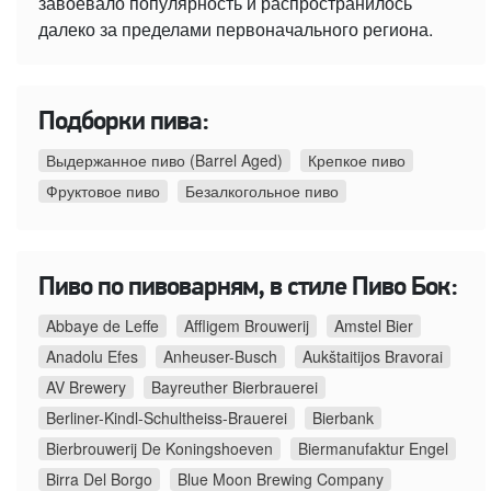
завоевало популярность и распространилось
далеко за пределами первоначального региона.
Подборки пива:
Выдержанное пиво (Barrel Aged)
Крепкое пиво
Фруктовое пиво
Безалкогольное пиво
Пиво по пивоварням, в стиле Пиво Бок:
Abbaye de Leffe
Affligem Brouwerij
Amstel Bier
Anadolu Efes
Anheuser-Busch
Aukštaitijos Bravorai
AV Brewery
Bayreuther Bierbrauerei
Berliner-Kindl-Schultheiss-Brauerei
Bierbank
Bierbrouwerij De Koningshoeven
Biermanufaktur Engel
Birra Del Borgo
Blue Moon Brewing Company