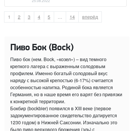
25.08.2022
Страница
1
Страница
2
Страница
3
Страница
4
Страница
5
…
Страница
14
вперёд
Пиво Бок (Bock)
Пиво бок (нем. Bock, «козел») – вид темного
крепкого лагера с выраженным солодовым
профилем. Именно богатый солодовый вкус
наряду с высокой крепостью (6-17%) считается
особенностью напитка. Родиной бока является
Германия, но в наше время его варят без привязки
к конкретной территории.
Бокбир (bockbier) появился в XIII веке (первое
задокументированное свидетельство датируется
1230 годом) в Нижней Саксонии. Изначально это
было пиво верхового брожения (эль) с