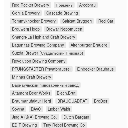
Red Rocket Brewery
Прамень
Arcobräu
Gorilla Brewery
Cascade Brewing
Tommyknocker Brewery
Salikatt Bryggeri
Red Cat
Brouwerij Hoop
Browar Nepomucen
Shangri-La Highland Craft Brewery
Lagunitas Brewing Company
Altenburger Brauerei
Suzdal Brewer (Суздальский Пивовар)
Revolution Brewing Company
PFUNGSTÄDTER Privatbrauerei
Einbecker Brauhaus
Minhas Craft Brewery
Барнаульский пивоваренный завод
Altamont Beer Works
Blech.Brut
Braumanufaktur Hertl
BRAUQUADRAT
BroBier
Sovina
DAVO
Lieber Waldi
Jing A (京A) Brewing Co.
Dutch Bargain
EDIT Brewing
Tiny Rebel Brewing Co