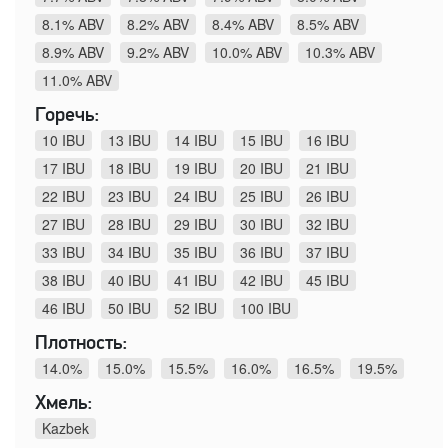
8.1% ABV
8.2% ABV
8.4% ABV
8.5% ABV
8.9% ABV
9.2% ABV
10.0% ABV
10.3% ABV
11.0% ABV
Горечь:
10 IBU
13 IBU
14 IBU
15 IBU
16 IBU
17 IBU
18 IBU
19 IBU
20 IBU
21 IBU
22 IBU
23 IBU
24 IBU
25 IBU
26 IBU
27 IBU
28 IBU
29 IBU
30 IBU
32 IBU
33 IBU
34 IBU
35 IBU
36 IBU
37 IBU
38 IBU
40 IBU
41 IBU
42 IBU
45 IBU
46 IBU
50 IBU
52 IBU
100 IBU
Плотность:
14.0%
15.0%
15.5%
16.0%
16.5%
19.5%
Хмель:
Kazbek