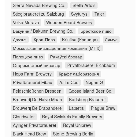
Sierra Nevada Brewing Co.
Stella Artois
Stieglbrauerei zu Salzburg
Švyturys
Taler
Velka Morava
Wooden Beard Brewery
Бакунин / Bakunin Brewing Co.
Брестское пиво
Друзья
Кроп-Пиво
Krinitsa (Криница)
Лямус
Московская пивоваренная компания (МПК)
Полоцкое пиво
Ракаўскі бровар
Староместный пивовар
Privatbrauerei Eichbaum
Hops Farm Brewery
Крафт лаборатория
Privatbrauerei Eibau
A. Le Coq
Nøgne Ø
Feldschlößchen Dresden
Goose Island Beer Co.
Brouwerij De Halve Maan
Karlsberg Brauerei
Brouwerij De Brabandere
Labietis
Plague Brew
Cloudwater
Royal Swinkels Family Brewers
Ayinger Privatbrauerei
Royal Unibrew
Black Head Brew
Stone Brewing Berlin