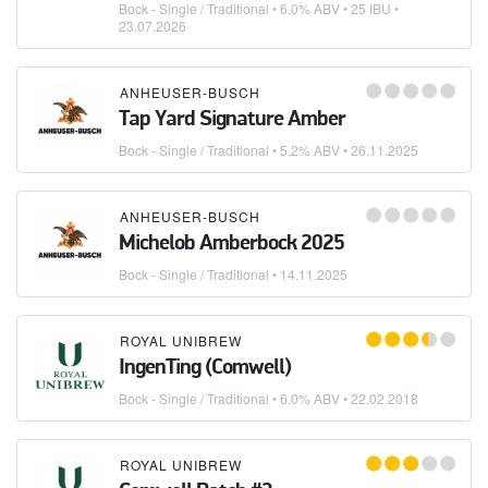
Bock - Single / Traditional
• 6.0% ABV • 25 IBU •
23.07.2026
ANHEUSER-BUSCH
Tap Yard Signature Amber
Bock - Single / Traditional
• 5.2% ABV •
26.11.2025
ANHEUSER-BUSCH
Michelob Amberbock 2025
Bock - Single / Traditional
•
14.11.2025
ROYAL UNIBREW
IngenTing (Comwell)
Bock - Single / Traditional
• 6.0% ABV •
22.02.2018
ROYAL UNIBREW