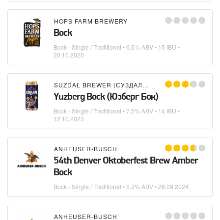
HOPS FARM BREWERY
Bock
Bock - Single / Traditional
• 6.5% ABV • 15 IBU •
20.10.2020
SUZDAL BREWER (СУЗДАЛЬСКИЙ ПИВОВАР)
Yuzberg Bock (Юзберг Бок)
Bock - Single / Traditional
• 7.5% ABV • 14 IBU •
12.10.2023
ANHEUSER-BUSCH
54th Denver Oktoberfest Brew Amber
Bock
Bock - Single / Traditional
• 5.2% ABV •
28.09.2024
ANHEUSER-BUSCH