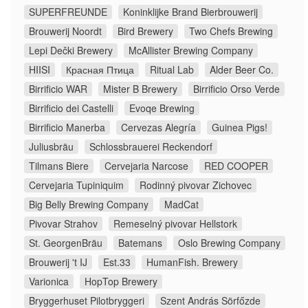
SUPERFREUNDE
Koninklijke Brand Bierbrouwerij
Brouwerij Noordt
Bird Brewery
Two Chefs Brewing
Lepi Dečki Brewery
McAllister Brewing Company
HIISI
Красная Птица
Ritual Lab
Alder Beer Co.
Birrificio WAR
Mister B Brewery
Birrificio Orso Verde
Birrificio dei Castelli
Evoqe Brewing
Birrificio Manerba
Cervezas Alegría
Guinea Pigs!
Juliusbräu
Schlossbrauerei Reckendorf
Tilmans Biere
Cervejaria Narcose
RED COOPER
Cervejaria Tupiniquim
Rodinný pivovar Zichovec
Big Belly Brewing Company
MadCat
Pivovar Strahov
Remeselný pivovar Hellstork
St. GeorgenBräu
Batemans
Oslo Brewing Company
Brouwerij 't IJ
Est.33
HumanFish. Brewery
Varionica
HopTop Brewery
Bryggerhuset Pilotbryggeri
Szent András Sörfőzde