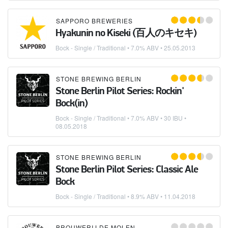
SAPPORO BREWERIES
Hyakunin no Kiseki (百人のキセキ)
Bock - Single / Traditional
• 7.0% ABV •
25.05.2013
STONE BREWING BERLIN
Stone Berlin Pilot Series: Rockin'
Bock(in)
Bock - Single / Traditional
• 7.0% ABV • 30 IBU •
08.05.2018
STONE BREWING BERLIN
Stone Berlin Pilot Series: Classic Ale
Bock
Bock - Single / Traditional
• 8.9% ABV •
11.04.2018
BROUWERIJ DE MOLEN