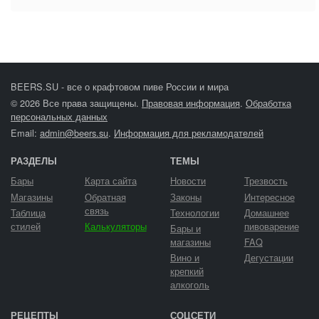
BEERS.SU - все о крафтовом пиве России и мира
© 2026 Все права защищены.
Правовая информация
.
Обработка
персональных данных
Email:
admin@beers.su
.
Информация для рекламодателей
РАЗДЕЛЫ
ТЕМЫ
Бары
Карта сайта
Новости
Трезвость
Магазины
Обратная
Законы
Интересное
связь
Таблица
Технологии
Домашнее
стилей
Калькуляторы
пивоварение
Бары и
магазины
FAQ
Вино и
Дегустации
крепкий
алкоголь
РЕЦЕПТЫ
СОЦСЕТИ