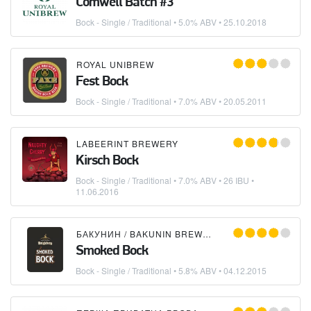
Comwell Batch #3
Bock - Single / Traditional
• 5.0% ABV •
25.10.2018
ROYAL UNIBREW
Fest Bock
Bock - Single / Traditional
• 7.0% ABV •
20.05.2011
LABEERINT BREWERY
Kirsch Bock
Bock - Single / Traditional
• 7.0% ABV • 26 IBU •
11.06.2016
БАКУНИН / BAKUNIN BREWING CO.
Smoked Bock
Bock - Single / Traditional
• 5.8% ABV •
04.12.2015