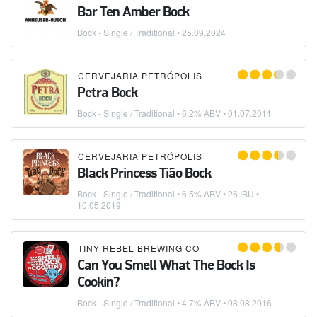
Bar Ten Amber Bock
Bock - Single / Traditional
•
25.09.2024
CERVEJARIA PETRÓPOLIS
Petra Bock
Bock - Single / Traditional
• 6.2% ABV •
01.07.2011
CERVEJARIA PETRÓPOLIS
Black Princess Tião Bock
Bock - Single / Traditional
• 6.5% ABV • 26 IBU •
10.05.2019
TINY REBEL BREWING CO
Can You Smell What The Bock Is
Cookin?
Bock - Single / Traditional
• 4.7% ABV •
08.08.2016