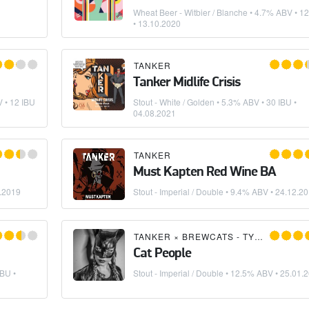
Wheat Beer - Witbier / Blanche
• 4.7% ABV • 12
•
13.10.2020
TANKER
Tanker Midlife Crisis
 • 12 IBU
Stout - White / Golden
• 5.3% ABV • 30 IBU •
04.08.2021
TANKER
Must Kapten Red Wine BA
.2019
Stout - Imperial / Double
• 9.4% ABV •
24.12.2
TANKER
×
BREWCATS - TYTÖTKIN PANEE
Cat People
IBU •
Stout - Imperial / Double
• 12.5% ABV •
25.01.