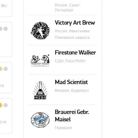
Россия, Санкт-
 IBU
Петербург
Victory Art Brew
Россия, Ивантеевка
Пивоварня закрыта
Firestone Walker
США, Пасо-Роблс
Mad Scientist
016
Венгрия, Будапешт
Brauerei Gebr.
Maisel
2019
Германия