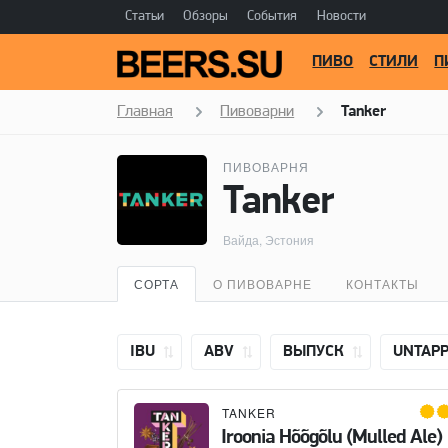
Статьи
Обзоры
События
Новости
ПИВО
СТИЛИ
П
Главная
Пивоварни
Tanker
ПИВОВАРНЯ
Tanker
Вайда, Эстония
СОРТА
О ПИВОВАРНЕ
КОНТАКТЫ
IBU
ABV
ВЫПУСК
UNTAP
TANKER
Iroonia Hõõgõlu (Mulled Ale)