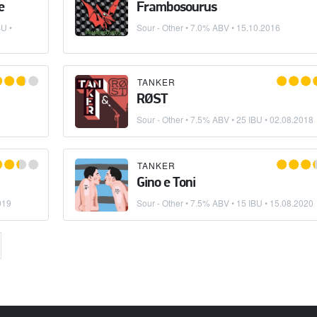
e
Frambosourus
U •
Sour - Other
• 7.0% ABV •
15.10.2016
TANKER
RØST
Sour - Other
• 7.5% ABV • 25 IBU •
02.08.2018
TANKER
Gino e Toni
019
Sour - Other
• 7.5% ABV • 15 IBU •
15.08.2020