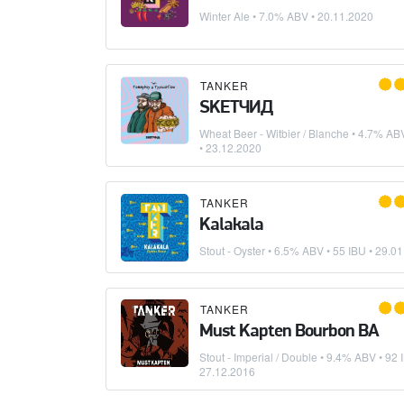
Winter Ale
• 7.0% ABV •
20.11.2020
TANKER
SKETЧИД
Wheat Beer - Witbier / Blanche
• 4.7% ABV
•
23.12.2020
TANKER
Kalakala
Stout - Oyster
• 6.5% ABV • 55 IBU •
29.01
TANKER
Must Kapten Bourbon BA
Stout - Imperial / Double
• 9.4% ABV • 92 
27.12.2016