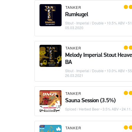
TANKER
Rumkugel
Stout - Imperial / Double
• 10.5% ABV • 51
05.03.2020
TANKER
Melody Imperial Stout Heaven
BA
Stout - Imperial / Double
• 10.0% ABV • 55
26.03.2021
TANKER
Sauna Session (3.5%)
Spiced / Herbed Beer
• 3.5% ABV •
24.11
TANKER