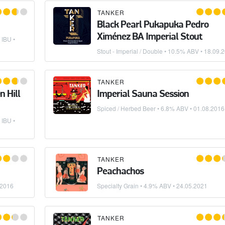
TANKER
Black Pearl Pukapuka Pedro
Ximénez BA Imperial Stout
 IBU •
Stout - Imperial / Double
• 10.5% ABV •
18.09.
TANKER
 Hill
Imperial Sauna Session
Spiced / Herbed Beer
• 6.8% ABV •
01.08.2016
 IBU •
TANKER
Peachachos
.2016
Specialty Grain
• 4.9% ABV •
24.05.2021
TANKER