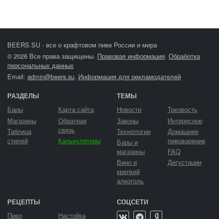
BEERS.SU - все о крафтовом пиве России и мира
© 2026 Все права защищены.
Правовая информация
.
Обработка
персональных данных
Email:
admin@beers.su
.
Информация для рекламодателей
РАЗДЕЛЫ
ТЕМЫ
Бары
Карта сайта
Новости
Трезвость
Магазины
Обратная
Законы
Интересное
связь
Таблица
Технологии
Домашнее
стилей
Калькуляторы
пивоварение
Бары и
магазины
FAQ
Вино и
Дегустации
крепкий
алкоголь
РЕЦЕПТЫ
СОЦСЕТИ
Пиво
Настойка