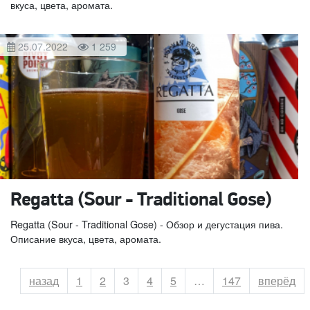
вкуса, цвета, аромата.
25.07.2022
1 259
Regatta (Sour - Traditional Gose)
Regatta (Sour - Traditional Gose) - Обзор и дегустация пива.
Описание вкуса, цвета, аромата.
назад
Страница
1
Страница
2
Страница
3
Страница
4
Страница
5
…
Страница
147
вперёд