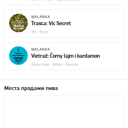
MALANKA
Trasca: Vic Secret
IPA - Triple
MALANKA
Vietraź: Čorny lajm i kardamon
Wheat Beer - Witbier / Blanche
Места продажи пива