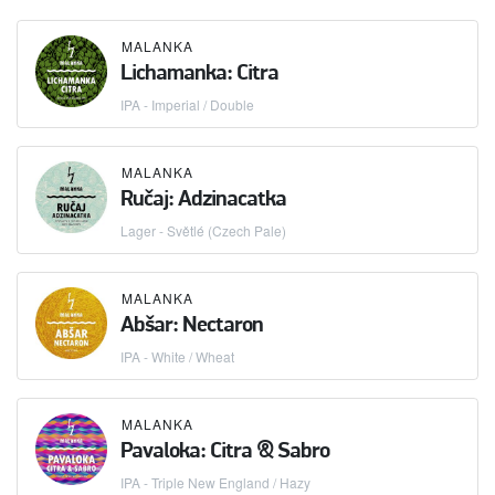
MALANKA
Lichamanka: Citra
IPA - Imperial / Double
MALANKA
Ručaj: Adzinacatka
Lager - Světlé (Czech Pale)
MALANKA
Abšar: Nectaron
IPA - White / Wheat
MALANKA
Pavaloka: Citra & Sabro
IPA - Triple New England / Hazy