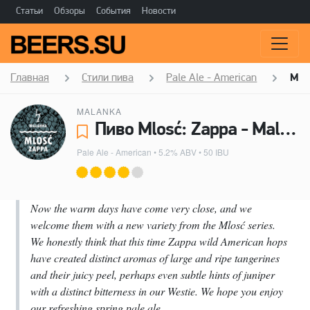
Статьи
Обзоры
События
Новости
Главная
Стили пива
Pale Ale - American
Mlo
MALANKA
Пиво Mlosć: Zappa - Malanka
Pale Ale - American
• 5.2% ABV • 50 IBU
Now the warm days have come very close, and we
welcome them with a new variety from the Mlosć series.
We honestly think that this time Zappa wild American hops
have created distinct aromas of large and ripe tangerines
and their juicy peel, perhaps even subtle hints of juniper
with a distinct bitterness in our Westie. We hope you enjoy
our refreshing spring pale ale.