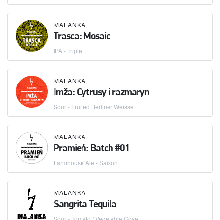
MALANKA
Trasca: Mosaic
IPA - Triple
MALANKA
Imža: Cytrusy i razmaryn
Sour - Fruited Berliner Weisse
MALANKA
Pramień: Batch #01
Farmhouse Ale - Saison
MALANKA
Sangrita Tequila
Sour - Tomato / Vegetable Gose