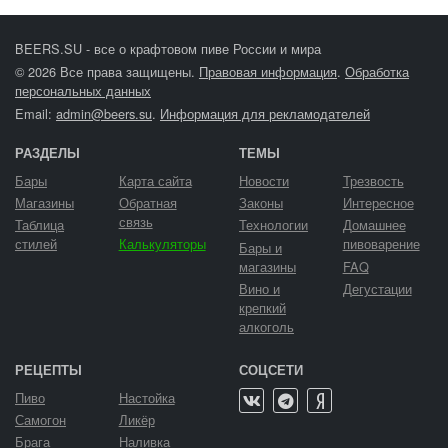
BEERS.SU - все о крафтовом пиве России и мира
© 2026 Все права защищены.
Правовая информация
.
Обработка
персональных данных
Email:
admin@beers.su
.
Информация для рекламодателей
РАЗДЕЛЫ
ТЕМЫ
Бары
Карта сайта
Новости
Трезвость
Магазины
Обратная
Законы
Интересное
связь
Таблица
Технологии
Домашнее
стилей
Калькуляторы
пивоварение
Бары и
магазины
FAQ
Вино и
Дегустации
крепкий
алкоголь
РЕЦЕПТЫ
СОЦСЕТИ
Пиво
Настойка
Самогон
Ликёр
Брага
Наливка