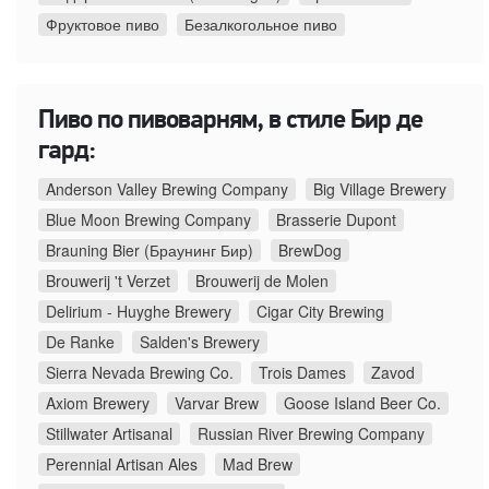
Фруктовое пиво
Безалкогольное пиво
Пиво по пивоварням, в стиле Бир де
гард:
Anderson Valley Brewing Company
Big Village Brewery
Blue Moon Brewing Company
Brasserie Dupont
Brauning Bier (Браунинг Бир)
BrewDog
Brouwerij 't Verzet
Brouwerij de Molen
Delirium - Huyghe Brewery
Cigar City Brewing
De Ranke
Salden's Brewery
Sierra Nevada Brewing Co.
Trois Dames
Zavod
Axiom Brewery
Varvar Brew
Goose Island Beer Co.
Stillwater Artisanal
Russian River Brewing Company
Perennial Artisan Ales
Mad Brew