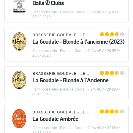
Balls & Clubs
Farmhouse Ale - Bière de Garde
• 8.6% ABV • 14 IBU •
07.09.2018
BRASSERIE GOUDALE - LES BRASSEURS DE GAYANT
La Goudale - Blonde à l'ancienne (2023)
Farmhouse Ale - Bière de Garde
• 7.2% ABV • 28 IBU •
25.07.2023
BRASSERIE GOUDALE - LES BRASSEURS DE GAYANT
La Goudale - Blonde à l'Ancienne
Farmhouse Ale - Bière de Garde
• 7.2% ABV • 28 IBU •
30.12.2010
BRASSERIE GOUDALE - LES BRASSEURS DE GAYANT
La Goudale Ambrée
Farmhouse Ale - Bière de Garde
• 7.2% ABV • 27 IBU •
12.11.2015