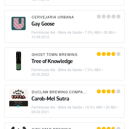
CERVEJARIA URBANA
Gay Goose
Farmhouse Ale - Bière de Garde
• 7.0% ABV • 26 IBU •
10.09.2012
GHOST TOWN BREWING
Tree of Knowledge
Farmhouse Ale - Bière de Garde
• 7.0% ABV •
26.05.2022
DUCLAW BREWING COMPANY
Carob-Mel Sutra
Farmhouse Ale - Bière de Garde
• 10.0% ABV • 20 IBU •
08.02.2021