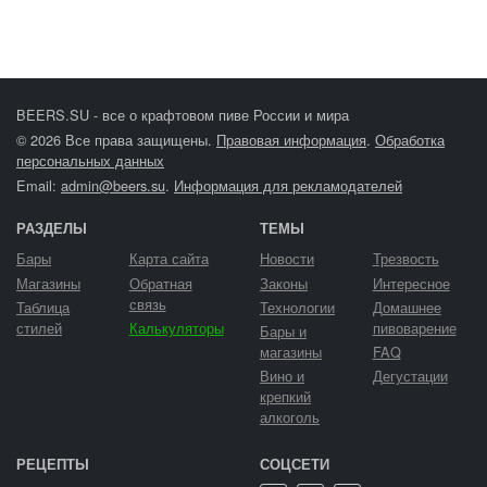
BEERS.SU - все о крафтовом пиве России и мира
© 2026 Все права защищены.
Правовая информация
.
Обработка
персональных данных
Email:
admin@beers.su
.
Информация для рекламодателей
РАЗДЕЛЫ
ТЕМЫ
Бары
Карта сайта
Новости
Трезвость
Магазины
Обратная
Законы
Интересное
связь
Таблица
Технологии
Домашнее
стилей
Калькуляторы
пивоварение
Бары и
магазины
FAQ
Вино и
Дегустации
крепкий
алкоголь
РЕЦЕПТЫ
СОЦСЕТИ