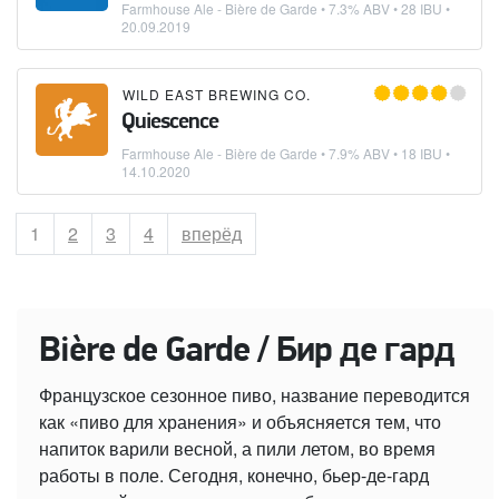
Farmhouse Ale - Bière de Garde
• 7.3% ABV • 28 IBU •
20.09.2019
WILD EAST BREWING CO.
Quiescence
Farmhouse Ale - Bière de Garde
• 7.9% ABV • 18 IBU •
14.10.2020
Страница
1
Страница
2
Страница
3
Страница
4
вперёд
Bière de Garde / Бир де гард
Французское сезонное пиво, название переводится
как «пиво для хранения» и объясняется тем, что
напиток варили весной, а пили летом, во время
работы в поле. Сегодня, конечно, бьер-де-гард