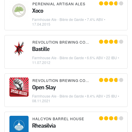
PERENNIAL ARTISAN ALES
Xoco
Farmhouse Ale - Bière de Garde
• 7.4% ABV •
17.04.2015
REVOLUTION BREWING COMPANY
Bastille
Farmhouse Ale - Bière de Garde
• 6.6% ABV • 22 IBU •
11.07.2012
REVOLUTION BREWING COMPANY
Open Slay
Farmhouse Ale - Bière de Garde
• 8.4% ABV • 25 IBU •
08.11.2021
HALCYON BARREL HOUSE
Rheasilvia