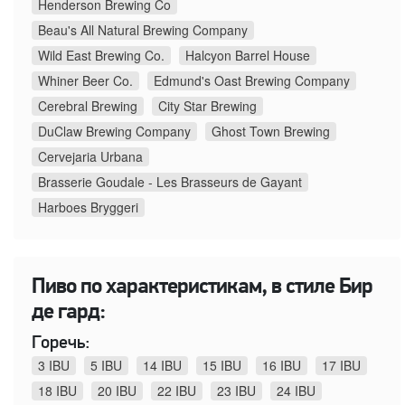
Henderson Brewing Co
Beau's All Natural Brewing Company
Wild East Brewing Co.
Halcyon Barrel House
Whiner Beer Co.
Edmund's Oast Brewing Company
Cerebral Brewing
City Star Brewing
DuClaw Brewing Company
Ghost Town Brewing
Cervejaria Urbana
Brasserie Goudale - Les Brasseurs de Gayant
Harboes Bryggeri
Пиво по характеристикам, в стиле Бир
де гард:
Горечь:
3 IBU
5 IBU
14 IBU
15 IBU
16 IBU
17 IBU
18 IBU
20 IBU
22 IBU
23 IBU
24 IBU