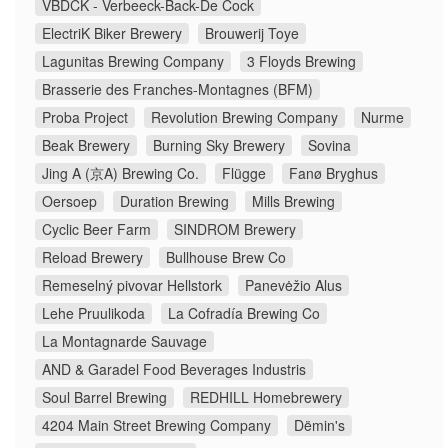
VBDCK - Verbeeck-Back-De Cock
ElectriK Biker Brewery
Brouwerij Toye
Lagunitas Brewing Company
3 Floyds Brewing
Brasserie des Franches-Montagnes (BFM)
Proba Project
Revolution Brewing Company
Nurme
Beak Brewery
Burning Sky Brewery
Sovina
Jing A (京A) Brewing Co.
Flügge
Fanø Bryghus
Oersoep
Duration Brewing
Mills Brewing
Cyclic Beer Farm
SINDROM Brewery
Reload Brewery
Bullhouse Brew Co
Remeselný pivovar Hellstork
Panevėžio Alus
Lehe Pruulikoda
La Cofradía Brewing Co
La Montagnarde Sauvage
AND & Garadel Food Beverages Industris
Soul Barrel Brewing
REDHILL Homebrewery
4204 Main Street Brewing Company
Dëmin's