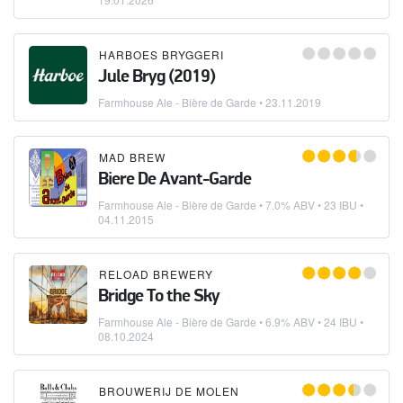
HARBOES BRYGGERI
Jule Bryg (2019)
Farmhouse Ale - Bière de Garde
•
23.11.2019
MAD BREW
Biere De Avant-Garde
Farmhouse Ale - Bière de Garde
• 7.0% ABV • 23 IBU •
04.11.2015
RELOAD BREWERY
Bridge To the Sky
Farmhouse Ale - Bière de Garde
• 6.9% ABV • 24 IBU •
08.10.2024
BROUWERIJ DE MOLEN