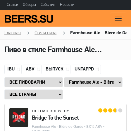
Статьи
Обзоры
События
Новости
Главная
Стили пива
Farmhouse Ale - Bière de Gar
Пиво в стиле
Farmhouse Ale - Bière de Garde
IBU
ABV
ВЫПУСК
UNTAPPD
RELOAD BREWERY
Bridge To the Sunset
Farmhouse Ale - Bière de Garde
• 8.0% ABV •
19.01.2026