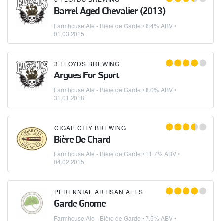
Barrel Aged Chevalier (2013)
Farmhouse Ale - Bière de Garde
• 6.4% ABV •
01.03.2015
3 FLOYDS BREWING
Argues For Sport
Farmhouse Ale - Bière de Garde
• 8.0% ABV •
31.01.2018
CIGAR CITY BREWING
Bière De Chard
Farmhouse Ale - Bière de Garde
• 11.7% ABV •
04.02.2015
PERENNIAL ARTISAN ALES
Garde Gnome
Farmhouse Ale - Bière de Garde
• 7.5% ABV •