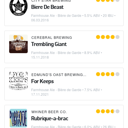
CITY STAR BREWING
Biere De Beast
Farmhouse Ale - Bière de Garde
• 5.5% ABV • 20 IBU •
06.03.2016
CEREBRAL BREWING
Trembling Giant
Farmhouse Ale - Bière de Garde
• 8.9% ABV •
15.11.2018
EDMUND'S OAST BREWING COMPANY
For Keeps
Farmhouse Ale - Bière de Garde
• 7.5% ABV •
17.11.2021
WHINER BEER CO.
Rubrique-a-brac
Farmhouse Ale - Bière de Garde
• 6.0% ABV • 26 IBU •