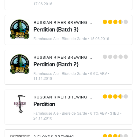
17.06.2016
RUSSIAN RIVER BREWING COMPANY
Perdition (Batch 3)
Farmhouse Ale - Bière de Garde
•
15.06.2016
RUSSIAN RIVER BREWING COMPANY
Perdition (Batch 2)
Farmhouse Ale - Bière de Garde
• 6.6% ABV •
11.11.2018
RUSSIAN RIVER BREWING COMPANY
Perdition
Farmhouse Ale - Bière de Garde
• 6.1% ABV • 3 IBU •
24.11.2010
3 FLOYDS BREWING