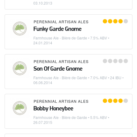
03.10.2013
PERENNIAL ARTISAN ALES
Funky Garde Gnome
Farmhouse Ale - Bière de Garde
• 7.5% ABV •
24.01.2014
PERENNIAL ARTISAN ALES
Son Of Garde Gnome
Farmhouse Ale - Bière de Garde
• 7.0% ABV • 24 IBU •
06.06.2014
PERENNIAL ARTISAN ALES
Bobby Honeybee
Farmhouse Ale - Bière de Garde
• 5.5% ABV •
26.07.2015