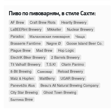
Пиво по пивоварням, в стиле Сахти:
AF Brew
Craft Brew Riots
Heartly Brewery
LaBEERint Brewery
Mikkeller
Nuclear Brewery
Paradox
Малаховская пивоварня
Чаща
Brasserie Fantôme
Nøgne Ø
Goose Island Beer Co.
Plague Brew
Mad Brew
Hop Logic
ElectriK Biker Brewery
2 Barrels Brewery
Til Valhall! Brewery
T.S.K!
Olarin Panimo
8-Bit Brewing
Самовар
Reload Brewery
Malz & Hopfen
MaltBerry
UGAR Brewery
Panevėžio Alus
Beau's All Natural Brewing Company
City Star Brewing
Ghost Town Brewing
Балтика Brew