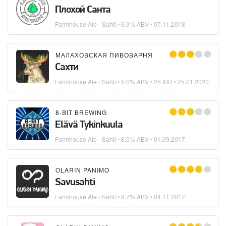
Плохой Санта
Farmhouse Ale - Sahti
• 6.9% ABV •
07.11.2018
МАЛАХОВСКАЯ ПИВОВАРНЯ
Сахти
Farmhouse Ale - Sahti
• 5.0% ABV • 25 IBU •
25.01.2020
8-BIT BREWING
Elävä Tykinkuula
Farmhouse Ale - Sahti
• 8.0% ABV •
01.09.2017
OLARIN PANIMO
Savusahti
Farmhouse Ale - Sahti
• 8.2% ABV •
04.11.2017