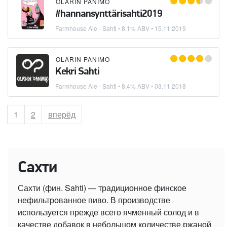
OLARIN PANIMO
#hannansynttärisahti2019
Farmhouse Ale - Sahti
• 8.1% ABV •
15.11.2019
OLARIN PANIMO
Kekri Sahti
Farmhouse Ale - Sahti
• 8.4% ABV •
03.11.2018
Страница
1
Страница
2
вперёд
Сахти
Сахти (фин. Sahti) — традиционное финское
нефильтрованное пиво. В производстве
используется прежде всего ячменный солод и в
качестве добавок в небольшом количестве ржаной