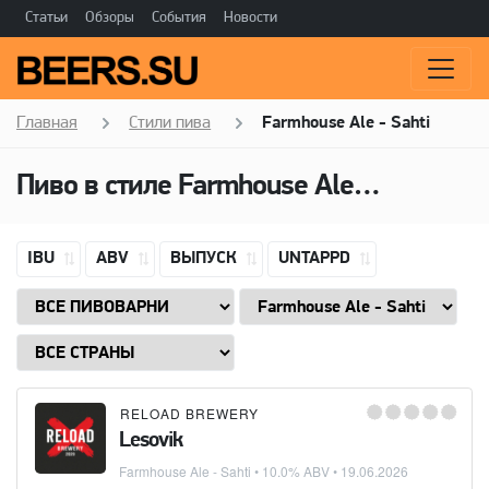
Статьи
Обзоры
События
Новости
Главная
Стили пива
Farmhouse Ale - Sahti
Пиво в стиле
Farmhouse Ale - Sahti
(Са
IBU
ABV
ВЫПУСК
UNTAPPD
RELOAD BREWERY
Lesovik
Farmhouse Ale - Sahti
• 10.0% ABV •
19.06.2026