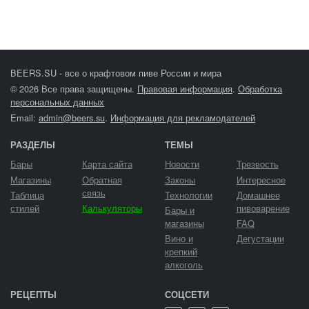
BEERS.SU - все о крафтовом пиве России и мира
© 2026 Все права защищены.
Правовая информация
.
Обработка
персональных данных
Email:
admin@beers.su
.
Информация для рекламодателей
РАЗДЕЛЫ
ТЕМЫ
Бары
Карта сайта
Новости
Трезвость
Магазины
Обратная
Законы
Интересное
связь
Таблица
Технологии
Домашнее
стилей
Калькуляторы
пивоварение
Бары и
магазины
FAQ
Вино и
Дегустации
крепкий
алкоголь
РЕЦЕПТЫ
СОЦСЕТИ