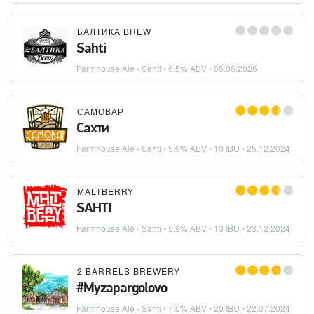
БАЛТИКА BREW
Sahti
Farmhouse Ale - Sahti
• 6.5% ABV •
06.06.2026
САМОВАР
Сахти
Farmhouse Ale - Sahti
• 5.9% ABV • 10 IBU •
25.12.2024
MALTBERRY
SAHTI
Farmhouse Ale - Sahti
• 5.9% ABV • 10 IBU •
23.12.2024
2 BARRELS BREWERY
#Myzapargolovo
Farmhouse Ale - Sahti
• 7.0% ABV • 20 IBU •
22.07.2024