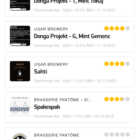
Donga Projekt - T, Mint Tokaj
Farmhouse Ale - Sahti
• 10.0% ABV •
11.10.2021
UGAR BREWERY
Donga Projekt - G, Mint Gemenc
Farmhouse Ale - Sahti
• 10.0% ABV •
11.10.2021
UGAR BREWERY
Sahti
Farmhouse Ale - Sahti
• 13.0% ABV •
23.11.2022
BRASSERIE FANTÔME
×
EIK & TID
Spøkespøk
Farmhouse Ale - Sahti
• 7.3% ABV •
24.10.2019
BRASSERIE FANTÔME