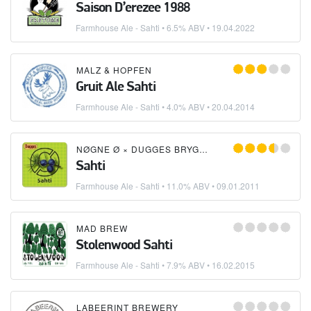
Saison D’erezee 1988
Farmhouse Ale - Sahti
• 6.5% ABV •
19.04.2022
MALZ & HOPFEN
Gruit Ale Sahti
Farmhouse Ale - Sahti
• 4.0% ABV •
20.04.2014
NØGNE Ø
×
DUGGES BRYGGERI
Sahti
Farmhouse Ale - Sahti
• 11.0% ABV •
09.01.2011
MAD BREW
Stolenwood Sahti
Farmhouse Ale - Sahti
• 7.9% ABV •
16.02.2015
LABEERINT BREWERY