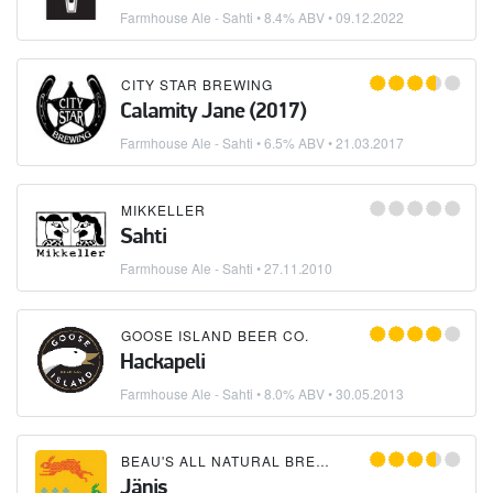
Farmhouse Ale - Sahti
• 8.4% ABV •
09.12.2022
CITY STAR BREWING
Calamity Jane (2017)
Farmhouse Ale - Sahti
• 6.5% ABV •
21.03.2017
MIKKELLER
Sahti
Farmhouse Ale - Sahti
•
27.11.2010
GOOSE ISLAND BEER CO.
Hackapeli
Farmhouse Ale - Sahti
• 8.0% ABV •
30.05.2013
BEAU'S ALL NATURAL BREWING COMPANY
Jänis