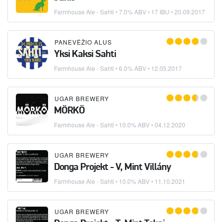
Farmhouse Ale - Sahti
• 7.0% ABV • 17 IBU •
20.09.2017
PANEVĖŽIO ALUS
Yksi Kaksi Sahti
Farmhouse Ale - Sahti
• 6.0% ABV •
12.05.2017
UGAR BREWERY
MÖRKÖ
Farmhouse Ale - Sahti
• 10.0% ABV •
04.12.2020
UGAR BREWERY
Donga Projekt - V, Mint Villány
Farmhouse Ale - Sahti
• 10.0% ABV •
11.10.2021
UGAR BREWERY