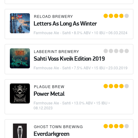
RELOAD BREWERY
Letters As Long As Winter
Farmhouse Ale - Sahti
• 8.0% ABV • 10 IBU •
06.03.2024
LABEERINT BREWERY
Sahti Voss Kveik Edition 2019
Farmhouse Ale - Sahti
• 7.5% ABV • 15 IBU •
23.03.2019
PLAGUE BREW
Power Metal
Farmhouse Ale - Sahti
• 13.0% ABV • 15 IBU •
08.12.2023
GHOST TOWN BREWING
Everdarkgreen