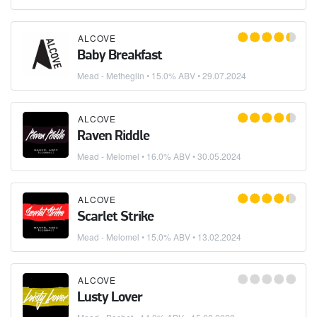
ALCOVE
Baby Breakfast
Mead - Metheglin
• 15.0% ABV •
29.07.2024
ALCOVE
Raven Riddle
Mead - Melomel
• 16.0% ABV •
30.05.2024
ALCOVE
Scarlet Strike
Mead - Melomel
• 15.0% ABV •
13.02.2024
ALCOVE
Lusty Lover