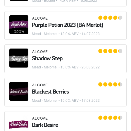
Mead - Bochet
• 14.0% ABV •
15.08.2023
ALCOVE
Purple Potion 2023 [BA Merlot]
Mead - Melomel
• 13.0% ABV •
14.07.2023
ALCOVE
Shadow Step
Mead - Melomel
• 13.0% ABV •
26.08.2022
ALCOVE
Blackest Berries
Mead - Melomel
• 15.0% ABV •
17.08.2022
ALCOVE
Dark Desire