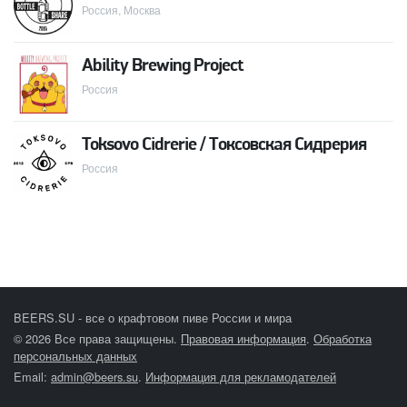
Россия, Москва
Ability Brewing Project
Россия
Toksovo Cidrerie / Токсовская Сидрерия
Россия
BEERS.SU - все о крафтовом пиве России и мира
© 2026 Все права защищены.
Правовая информация
.
Обработка
персональных данных
Email:
admin@beers.su
.
Информация для рекламодателей