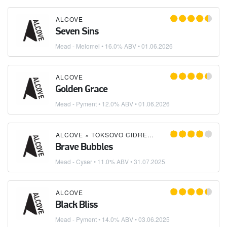
ALCOVE
Seven Sins
Mead - Melomel
• 16.0% ABV •
01.06.2026
ALCOVE
Golden Grace
Mead - Pyment
• 12.0% ABV •
01.06.2026
ALCOVE
×
TOKSOVO CIDRERIE / ТОКСОВСКАЯ СИДРЕРИЯ
Brave Bubbles
Mead - Cyser
• 11.0% ABV •
31.07.2025
ALCOVE
Black Bliss
Mead - Pyment
• 14.0% ABV •
03.06.2025