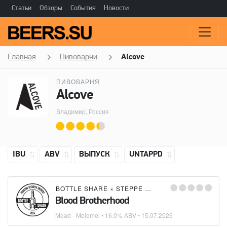
Статьи
Обзоры
События
Новости
Главная
Пивоварни
Alcove
ПИВОВАРНЯ
Alcove
Владимир, Россия
IBU
ABV
ВЫПУСК
UNTAPPD
BOTTLE SHARE
×
STEPPE & WIND MEADERY (СТЕПЬ И ВЕТЕР)
Blood Brotherhood
Mead - Melomel
• 16.0% ABV •
15.07.2026