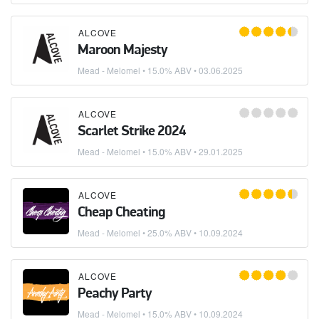
ALCOVE
Maroon Majesty
Mead - Melomel
• 15.0% ABV •
03.06.2025
ALCOVE
Scarlet Strike 2024
Mead - Melomel
• 15.0% ABV •
29.01.2025
ALCOVE
Cheap Cheating
Mead - Melomel
• 25.0% ABV •
10.09.2024
ALCOVE
Peachy Party
Mead - Melomel
• 15.0% ABV •
10.09.2024