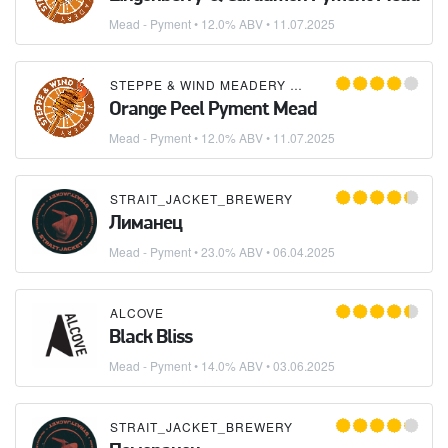
Mead - Pyment
• 12.0% ABV •
11.07.2025
STEPPE & WIND MEADERY (СТЕПЬ И ВЕТЕР)
Orange Peel Pyment Mead
Mead - Pyment
• 12.0% ABV •
11.07.2025
STRAIT_JACKET_BREWERY
Лиманец
Mead - Pyment
• 23.0% ABV •
06.04.2025
ALCOVE
Black Bliss
Mead - Pyment
• 14.0% ABV •
03.06.2025
STRAIT_JACKET_BREWERY