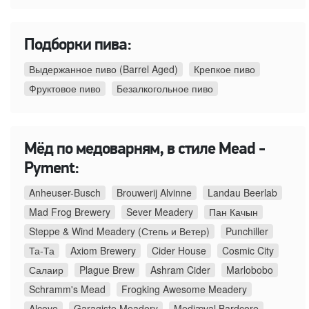
Подборки пива:
Выдержанное пиво (Barrel Aged)
Крепкое пиво
Фруктовое пиво
Безалкогольное пиво
Мёд по медоварням, в стиле Mead -
Pyment:
Anheuser-Busch
Brouwerij Alvinne
Landau Beerlab
Mad Frog Brewery
Sever Meadery
Пан Качын
Steppe & Wind Meadery (Степь и Ветер)
Punchiller
Та-Та
Axiom Brewery
Cider House
Cosmic City
Салаир
Plague Brew
Ashram Cider
Marlobobo
Schramm's Mead
Frogking Awesome Meadery
Alcove
Garagiste Meadery
Mędiæval Bardcore