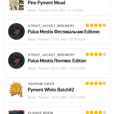
Pine Pyment Mead
Mead - Pyment
• 6.0% ABV •
11.10.2024
STRAIT_JACKET_BREWERY
Palus Meotis Фестивальчик Editeon
Mead - Pyment
• 17.0% ABV •
02.09.2024
STRAIT_JACKET_BREWERY
Palus Meotis Лентяюс Edition
Mead - Pyment
• 23.0% ABV •
16.07.2024
ASHRAM CIDER
Pyment White Batch#2
Mead - Pyment
• 15.0% ABV •
18.07.2024
PLAGUE BREW