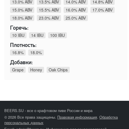
13.0% ABV
13.5% ABV
14.0% ABV
14.8% ABV
15.0% ABV
15.5% ABV
16.0% ABV
17.0% ABV
18.0% ABV
23.0% ABV
25.0% ABV
Горечь:
10 IBU
14 IBU
100 IBU
Плотность:
16.8%
18.0%
Добавки:
Grape
Honey
Oak Chips
BEERS.SU - все о крафтовом пиве России и мира
© 2026 Все права защищены.
Правовая информация
.
Обработка
персональных данных