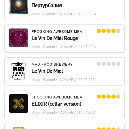
Пертурбация
Mead - Pyment
• 16.0% ABV •
17.07.2024
FROGKING AWESOME MEADERY
Le Vin De Mièl Rouge
Mead - Pyment
• 13.0% ABV •
21.06.2024
MAD FROG BREWERY
Le Vin De Miel
Mead - Pyment
• 13.0% ABV •
23.06.2024
FROGKING AWESOME MEADERY
ELIXIR (cellar version)
Mead - Pyment
• 17.0% ABV •
15.04.2024