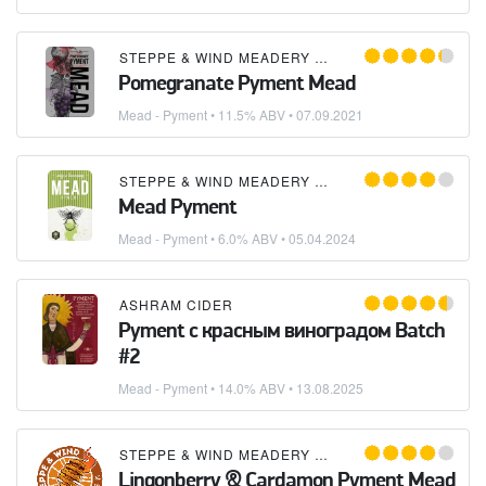
STEPPE & WIND MEADERY (СТЕПЬ И ВЕТЕР)
Pomegranate Pyment Mead
Mead - Pyment
• 11.5% ABV •
07.09.2021
STEPPE & WIND MEADERY (СТЕПЬ И ВЕТЕР)
Mead Pyment
Mead - Pyment
• 6.0% ABV •
05.04.2024
ASHRAM CIDER
Pyment с красным виноградом Batch
#2
Mead - Pyment
• 14.0% ABV •
13.08.2025
STEPPE & WIND MEADERY (СТЕПЬ И ВЕТЕР)
Lingonberry & Cardamon Pyment Mead