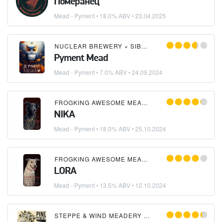
Померанец
Mead - Pyment
• 18.0% ABV •
23.04.2025
NUCLEAR BREWERY
×
SIBERIAN MEADERY (МЕДОВАРНЯ МЕДА СИБИРИ)
Pyment Mead
Mead - Pyment
• 7.0% ABV •
24.09.2024
FROGKING AWESOME MEADERY
NIKA
Mead - Pyment
• 18.0% ABV •
25.10.2024
FROGKING AWESOME MEADERY
LORA
Mead - Pyment
• 13.5% ABV •
12.10.2024
STEPPE & WIND MEADERY (СТЕПЬ И ВЕТЕР)