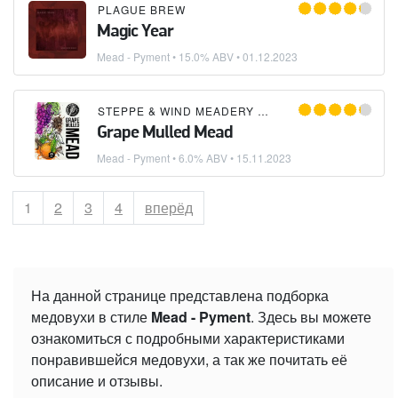
PLAGUE BREW
Magic Year
Mead - Pyment
• 15.0% ABV •
01.12.2023
STEPPE & WIND MEADERY (СТЕПЬ И ВЕТЕР)
Grape Mulled Mead
Mead - Pyment
• 6.0% ABV •
15.11.2023
Страница
1
Страница
2
Страница
3
Страница
4
вперёд
На данной странице представлена подборка
медовухи в стиле
Mead - Pyment
. Здесь вы можете
ознакомиться с подробными характеристиками
понравившейся медовухи, а так же почитать её
описание и отзывы.