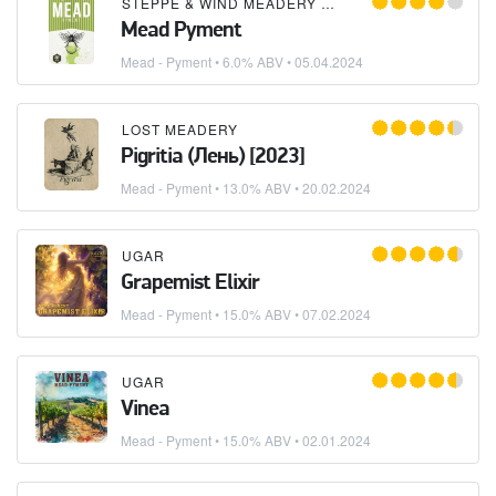
STEPPE & WIND MEADERY (СТЕПЬ И ВЕТЕР)
Mead Pyment
Mead - Pyment
• 6.0% ABV •
05.04.2024
LOST MEADERY
Pigritia (Лень) [2023]
Mead - Pyment
• 13.0% ABV •
20.02.2024
UGAR
Grapemist Elixir
Mead - Pyment
• 15.0% ABV •
07.02.2024
UGAR
Vinea
Mead - Pyment
• 15.0% ABV •
02.01.2024