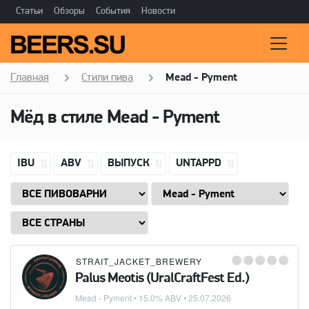
Статьи
Обзоры
События
Новости
Главная
Стили пива
Mead - Pyment
Мёд в стиле
Mead - Pyment
IBU
ABV
ВЫПУСК
UNTAPPD
STRAIT_JACKET_BREWERY
Palus Meotis (UralCraftFest Ed.)
Mead - Pyment
• 15.0% ABV •
25.07.2026