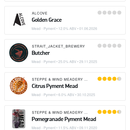
ALCOVE
Golden Grace
Mead - Pyment
• 12.0% ABV •
01.06.2026
STRAIT_JACKET_BREWERY
Butcher
Mead - Pyment
• 25.0% ABV •
29.11.2025
STEPPE & WIND MEADERY (СТЕПЬ И ВЕТЕР)
Citrus Pyment Mead
Mead - Pyment
• 6.0% ABV •
30.10.2025
STEPPE & WIND MEADERY (СТЕПЬ И ВЕТЕР)
Pomegranade Pyment Mead
Mead - Pyment
• 11.5% ABV •
09.11.2020