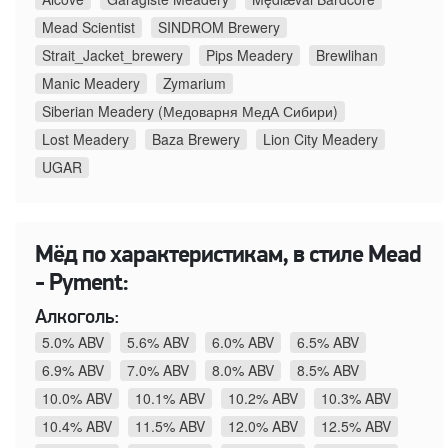
Mead Scientist
SINDROM Brewery
Strait_Jacket_brewery
Pips Meadery
Brewlihan
Manic Meadery
Zymarium
Siberian Meadery (Медоварня МедА Сибири)
Lost Meadery
Baza Brewery
Lion City Meadery
UGAR
Мёд по характеристикам, в стиле Mead
- Pyment:
Алкоголь:
5.0% ABV
5.6% ABV
6.0% ABV
6.5% ABV
6.9% ABV
7.0% ABV
8.0% ABV
8.5% ABV
10.0% ABV
10.1% ABV
10.2% ABV
10.3% ABV
10.4% ABV
11.5% ABV
12.0% ABV
12.5% ABV