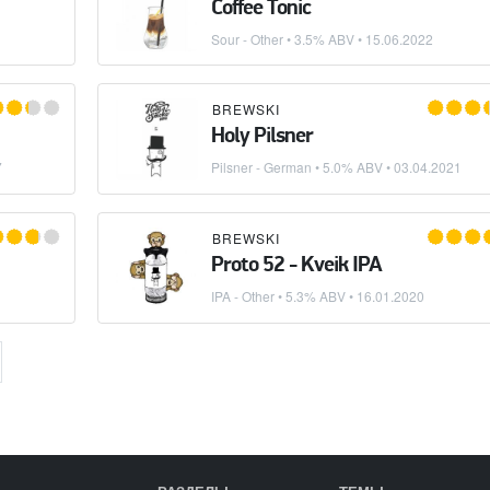
Coffee Tonic
Sour - Other
• 3.5% ABV •
15.06.2022
BREWSKI
Holy Pilsner
7
Pilsner - German
• 5.0% ABV •
03.04.2021
BREWSKI
Proto 52 - Kveik IPA
IPA - Other
• 5.3% ABV •
16.01.2020