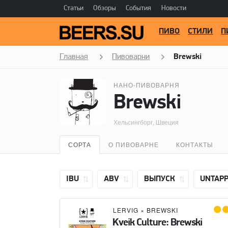
Статьи
Обзоры
События
Новости
ПИВО
СТИЛИ
П
Главная
Пивоварни
Brewski
НАНО-ПИВОВАРНЯ
Brewski
Хельсингборг, Швеция
СОРТА
О ПИВОВАРНЕ
КОНТАКТЫ
IBU
ABV
ВЫПУСК
UNTAP
LERVIG
×
BREWSKI
Kveik Culture: Brewski