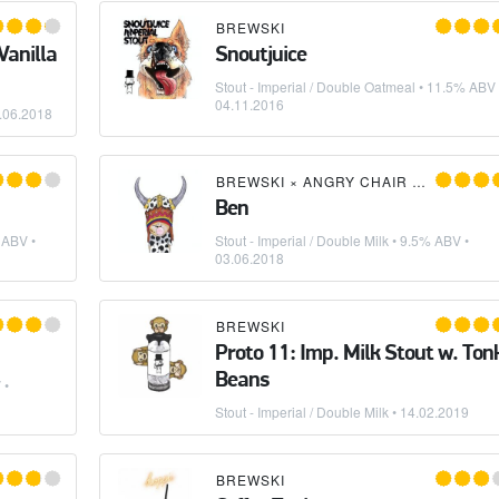
BREWSKI
Vanilla
Snoutjuice
Stout - Imperial / Double Oatmeal
• 11.5% ABV 
04.11.2016
.06.2018
BREWSKI
×
ANGRY CHAIR BREWING
Ben
 ABV •
Stout - Imperial / Double Milk
• 9.5% ABV •
03.06.2018
BREWSKI
Proto 11: Imp. Milk Stout w. Ton
Beans
 •
Stout - Imperial / Double Milk
•
14.02.2019
BREWSKI