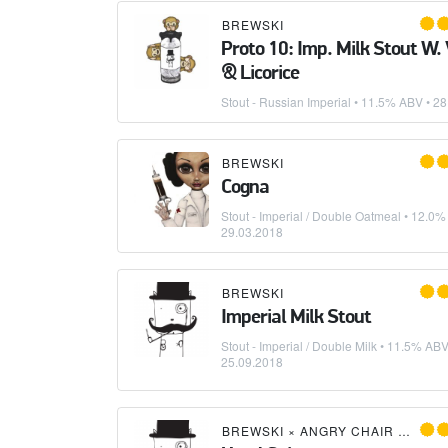
BREWSKI
Proto 10: Imp. Milk Stout W. 
& Licorice
Stout - Russian Imperial
• 11.5% ABV •
28
BREWSKI
Cogna
Stout - Imperial / Double Oatmeal
• 12.0%
29.03.2018
BREWSKI
Imperial Milk Stout
Stout - Imperial / Double Milk
• 11.5% ABV
25.09.2018
BREWSKI
×
ANGRY CHAIR BREWING