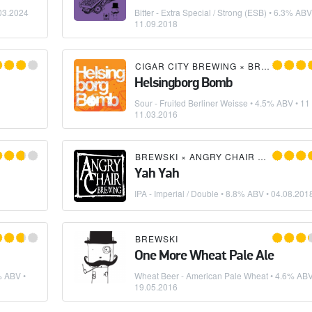
03.2024
Bitter - Extra Special / Strong (ESB)
• 6.3% ABV
11.09.2018
CIGAR CITY BREWING
×
BREWSKI
Helsingborg Bomb
Sour - Fruited Berliner Weisse
• 4.5% ABV • 11 
11.03.2016
BREWSKI
×
ANGRY CHAIR BREWING
Yah Yah
IPA - Imperial / Double
• 8.8% ABV •
04.08.201
BREWSKI
One More Wheat Pale Ale
% ABV •
Wheat Beer - American Pale Wheat
• 4.6% ABV
19.05.2016