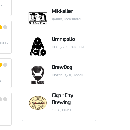
 •
Mikkeller
Дания, Копенгаген
Omnipollo
IBU •
Швеция, Стокгольм
BrewDog
Шотландия, Эллон
8
Cigar City
Brewing
США, Тампа
 •