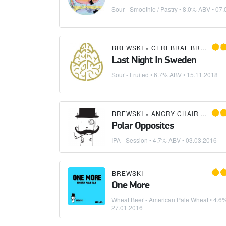
Sour - Smoothie / Pastry
• 8.0% ABV •
07.
BREWSKI
×
CEREBRAL BREWING
Last Night In Sweden
Sour - Fruited
• 6.7% ABV •
15.11.2018
BREWSKI
×
ANGRY CHAIR BREWING
Polar Opposites
IPA - Session
• 4.7% ABV •
03.03.2016
BREWSKI
One More
Wheat Beer - American Pale Wheat
• 4.6
27.01.2016