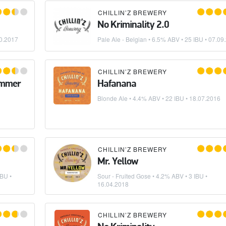
CHILLIN’Z BREWERY
No Kriminality 2.0
0.2017
Pale Ale - Belgian
• 6.5% ABV • 25 IBU •
07.09
CHILLIN’Z BREWERY
ummer
Hafanana
Blonde Ale
• 4.4% ABV • 22 IBU •
18.07.2016
CHILLIN’Z BREWERY
Mr. Yellow
IBU •
Sour - Fruited Gose
• 4.2% ABV • 3 IBU •
16.04.2018
CHILLIN’Z BREWERY