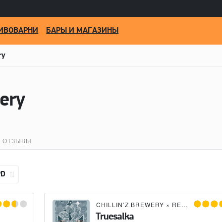
ИВОВАРНИ
БАРЫ И МАГАЗИНЫ
ry
wery
ОТЗЫВЫ
PD
×
ПИВОВАРНЯ КУПЦА ЛАПИНА
CHILLIN’Z BREWERY
×
REWORT BREWERY
Truesalka