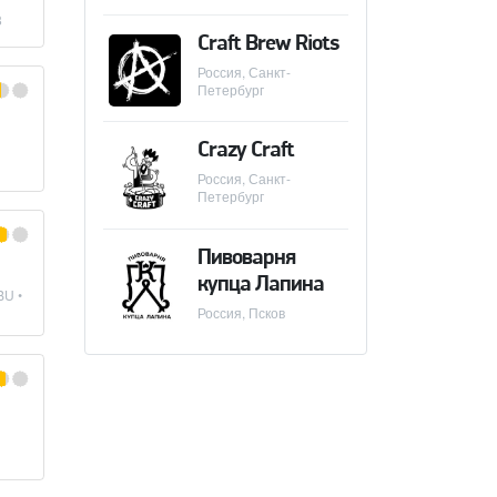
8
Craft Brew Riots
Россия, Санкт-
Петербург
Crazy Craft
Россия, Санкт-
Петербург
Пивоварня
купца Лапина
BU •
Россия, Псков