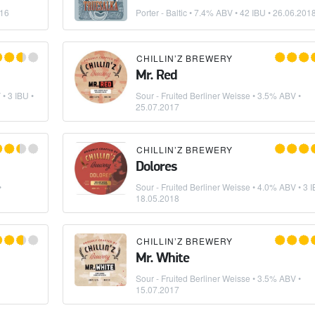
016
Porter - Baltic
• 7.4% ABV • 42 IBU •
26.06.201
CHILLIN’Z BREWERY
Mr. Red
• 3 IBU •
Sour - Fruited Berliner Weisse
• 3.5% ABV •
25.07.2017
CHILLIN’Z BREWERY
Dolores
•
Sour - Fruited Berliner Weisse
• 4.0% ABV • 3 I
18.05.2018
CHILLIN’Z BREWERY
Mr. White
Sour - Fruited Berliner Weisse
• 3.5% ABV •
15.07.2017