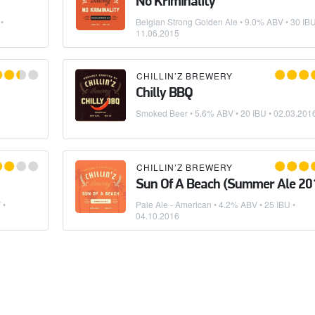
No Kriminality
•
Belgian Strong Golden Ale
• 9.0% ABV • 30 IBU
11.06.2015
CHILLIN’Z BREWERY
Chilly BBQ
Smoked Beer
• 5.6% ABV • 20 IBU •
02.03.201
CHILLIN’Z BREWERY
Sun Of A Beach (Summer Ale 20
 •
Pale Ale - American
• 4.2% ABV • 25 IBU •
04.10.2016