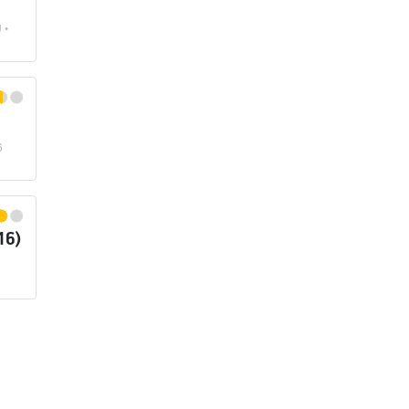
 •
6
16)