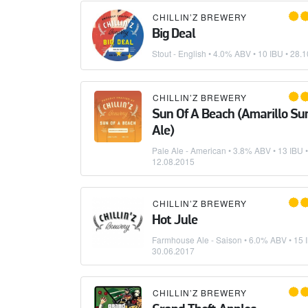
CHILLIN’Z BREWERY
Big Deal
Stout - English
• 4.0% ABV • 10 IBU •
28.1
CHILLIN’Z BREWERY
Sun Of A Beach (Amarillo S
Ale)
Pale Ale - American
• 3.8% ABV • 13 IBU •
12.08.2015
CHILLIN’Z BREWERY
Hot Jule
Farmhouse Ale - Saison
• 6.0% ABV • 15 
30.06.2017
CHILLIN’Z BREWERY