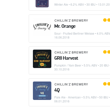
Winter Ale
• 6.2% ABV • 30 IBU •
13.01.2
CHILLIN’Z BREWERY
Mr. Orange
Sour - Fruited Berliner Weisse
• 4.0% ABV 
16.06.2018
CHILLIN’Z BREWERY
GR8 Harvest
Pumpkin / Yam Beer
• 5.5% ABV • 20 IBU 
30.10.2016
CHILLIN’Z BREWERY
4Q
Pale Ale - American
• 5.5% ABV • 50 IBU •
06.01.2016