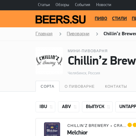
Статьи
Обзоры
События
Новости
ПИВО
СТИЛИ
П
Главная
Пивоварни
Chillin’z Brewe
МИНИ-ПИВОВАРНЯ
Chillin’z Bre
Челябинск, Россия
СОРТА
О ПИВОВАРНЕ
КОНТАКТЫ
IBU
ABV
ВЫПУСК
UNTAP
CHILLIN’Z BREWERY
×
CRAFT BREW RIOTS
Melchior