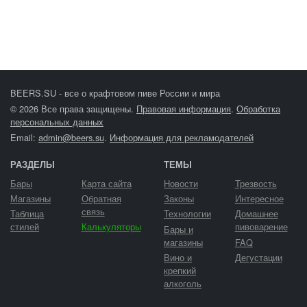
BEERS.SU - все о крафтовом пиве России и мира
© 2026 Все права защищены.
Правовая информация
.
Обработка
персональных данных
Email:
admin@beers.su
.
Информация для рекламодателей
РАЗДЕЛЫ
ТЕМЫ
Бары
Карта сайта
Новости
Трезвость
Магазины
Обратная
Законы
Интересное
связь
Таблица
Технологии
Домашнее
стилей
Калькуляторы
пивоварение
Бары и
магазины
FAQ
Вино и
Дегустации
крепкий
алкоголь