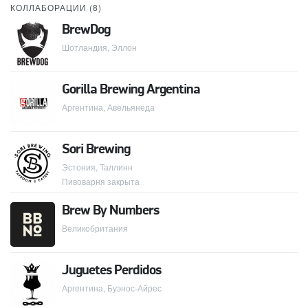
КОЛЛАБОРАЦИИ (
8
)
BrewDog
Шотландия, Эллон
Gorilla Brewing Argentina
Аргентина, Авельянеда
Sori Brewing
Эстония, Таллинн
Пивоварня закрыта
Brew By Numbers
Великобритания
Juguetes Perdidos
Аргентина, Буэнос-Айрес