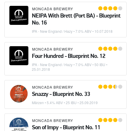
MONCADA BREWERY
NEIPA With Brett (Port BA) - Blueprint
No. 16
IPA - New England / Hazy
• 7.0% ABV •
10.07.2018
MONCADA BREWERY
Four Hundred - Blueprint No. 12
IPA - New England / Hazy
• 7.0% ABV • 50 IBU •
25.01.2018
MONCADA BREWERY
Snazzy - Blueprint No. 33
Märzen
• 5.4% ABV • 25 IBU •
25.09.2019
MONCADA BREWERY
Son of Impy - Blueprint No. 11