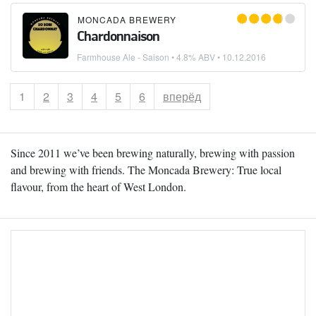
MONCADA BREWERY
Chardonnaison
Farmhouse Ale - Saison
• 4.8% ABV •
10.12.2016
Страница
1
Страница
2
Страница
3
Страница
4
Страница
5
Страница
6
вперёд
Since 2011 we’ve been brewing naturally, brewing with passion
and brewing with friends. The Moncada Brewery: True local
flavour, from the heart of West London.