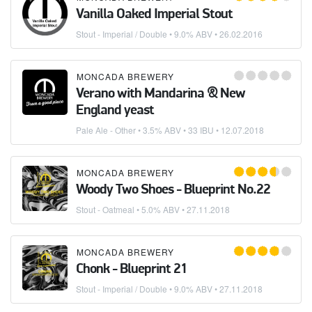
Vanilla Oaked Imperial Stout
Stout - Imperial / Double
• 9.0% ABV •
26.02.2016
MONCADA BREWERY
Verano with Mandarina & New
England yeast
Pale Ale - Other
• 3.5% ABV • 33 IBU •
12.07.2018
MONCADA BREWERY
Woody Two Shoes - Blueprint No.22
Stout - Oatmeal
• 5.0% ABV •
27.11.2018
MONCADA BREWERY
Chonk - Blueprint 21
Stout - Imperial / Double
• 9.0% ABV •
27.11.2018