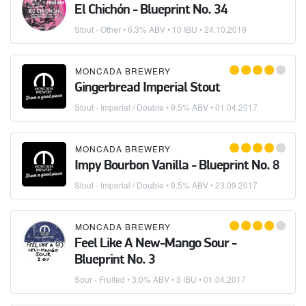
El Chichón - Blueprint No. 34
Stout - Other
• 6.3% ABV • 10 IBU •
24.10.2019
MONCADA BREWERY
Gingerbread Imperial Stout
Stout - Imperial / Double
• 9.5% ABV •
01.04.2017
MONCADA BREWERY
Impy Bourbon Vanilla - Blueprint No. 8
Stout - Imperial / Double
• 9.5% ABV •
23.09.2017
MONCADA BREWERY
Feel Like A New-Mango Sour -
Blueprint No. 3
Sour - Fruited
• 3.0% ABV • 3 IBU •
01.04.2017