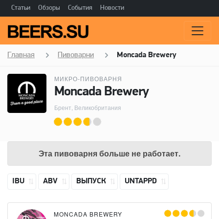
Статьи
Обзоры
События
Новости
Главная
Пивоварни
Moncada Brewery
МИКРО-ПИВОВАРНЯ
Moncada Brewery
Брент, Великобритания
Эта пивоварня больше не работает.
IBU
ABV
ВЫПУСК
UNTAPPD
MONCADA BREWERY