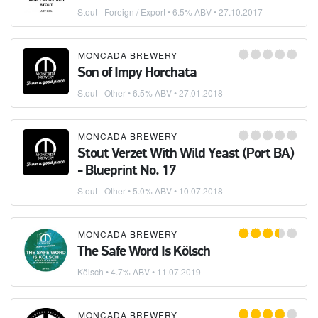
Stout - Foreign / Export
• 6.5% ABV •
27.10.2017
MONCADA BREWERY
Son of Impy Horchata
Stout - Other
• 6.5% ABV •
27.01.2018
MONCADA BREWERY
Stout Verzet With Wild Yeast (Port BA)
- Blueprint No. 17
Stout - Other
• 5.0% ABV •
10.07.2018
MONCADA BREWERY
The Safe Word Is Kölsch
Kölsch
• 4.7% ABV •
11.07.2019
MONCADA BREWERY