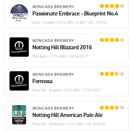
MONCADA BREWERY
Passionate Embrace - Blueprint No.4
Sour - Fruited
• 3.0% ABV • 3 IBU •
26.11.2016
MONCADA BREWERY
Notting Hill Blizzard 2016
Rye Beer
• 7.0% ABV •
08.04.2017
MONCADA BREWERY
Formosa
Pale Ale - English
• 4.5% ABV •
07.07.2017
MONCADA BREWERY
Notting Hill American Pale Ale
Pale Ale - American
• 4.7% ABV •
08.10.2019