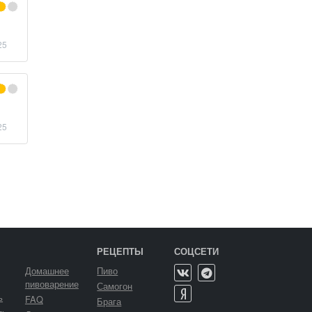
25
25
РЕЦЕПТЫ
СОЦСЕТИ
Домашнее
Пиво
пивоварение
Самогон
ь
FAQ
Брага