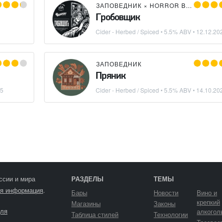
ЗАПОВЕДНИК
×
HORROR BREWING
Гробовщик
Cider - Herbed / Spiced
• 5.5% ABV •
12.12.20
ЗАПОВЕДНИК
Пряник
25
Cider - Herbed / Spiced
• 5.5% ABV •
14.10.20
ссии и мира
РАЗДЕЛЫ
ТЕМЫ
я информация
.
Бары
Новости
Вино и
крепкий
Магазины
Законы
ля
алкогол
Таблица стилей
Технологии