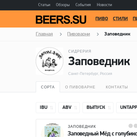
Статьи
Обзоры
События
Новости
ПИВО
СТИЛИ
П
Главная
Пивоварни
Заповедник
СИДРЕРИЯ
Заповедник
Санкт-Петербург, Россия
СОРТА
О ПИВОВАРНЕ
КОНТАКТЫ
IBU
ABV
ВЫПУСК
UNTAP
ЗАПОВЕДНИК
Заповедный Мёд с голубик