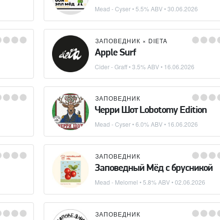
Mead - Cyser
• 5.5% ABV •
30.06.2026
ЗАПОВЕДНИК
×
DIETA
Apple Surf
Cider - Graff
• 3.5% ABV •
16.06.2026
ЗАПОВЕДНИК
Черри Шот Lobotomy Edition
Mead - Cyser
• 6.0% ABV •
16.06.2026
ЗАПОВЕДНИК
Заповедный Мёд с брусникой
Mead - Melomel
• 5.8% ABV •
02.06.2026
ЗАПОВЕДНИК