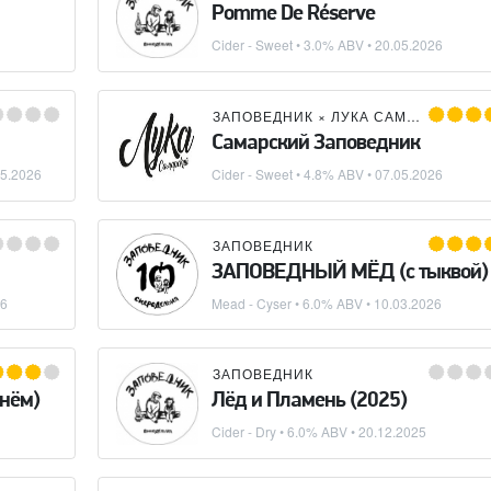
Pomme De Réserve
Cider - Sweet
• 3.0% ABV •
20.05.2026
ЗАПОВЕДНИК
×
ЛУКА САМАРСКИЙ
Самарский Заповедник
05.2026
Cider - Sweet
• 4.8% ABV •
07.05.2026
ЗАПОВЕДНИК
ЗАПОВЕДНЫЙ МЁД (с тыквой)
26
Mead - Cyser
• 6.0% ABV •
10.03.2026
ЗАПОВЕДНИК
нём)
Лёд и Пламень (2025)
Cider - Dry
• 6.0% ABV •
20.12.2025