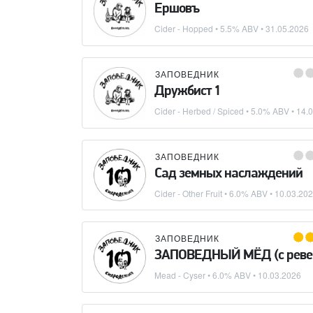
Ершовъ
Cider - Hopped
• 5.5% ABV •
31.05.2026
ЗАПОВЕДНИК
Дружбист 1
Cider - Herbed / Spiced
• 5.0% ABV •
14.
ЗАПОВЕДНИК
Сад земных наслаждений
Cider - Other Fruit
• 6.0% ABV •
10.03.20
ЗАПОВЕДНИК
ЗАПОВЕДНЫЙ МЁД (с реве
Mead - Cyser
• 6.0% ABV •
10.03.2026