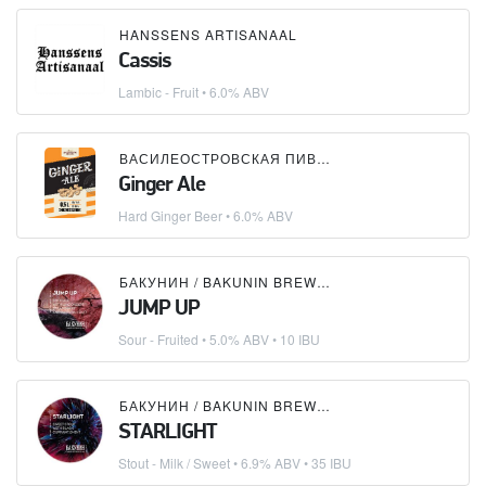
HANSSENS ARTISANAAL
Cassis
Lambic - Fruit
• 6.0% ABV
ВАСИЛЕОСТРОВСКАЯ ПИВОВАРНЯ
Ginger Ale
Hard Ginger Beer
• 6.0% ABV
БАКУНИН / BAKUNIN BREWING CO.
JUMP UP
Sour - Fruited
• 5.0% ABV • 10 IBU
БАКУНИН / BAKUNIN BREWING CO.
STARLIGHT
Stout - Milk / Sweet
• 6.9% ABV • 35 IBU