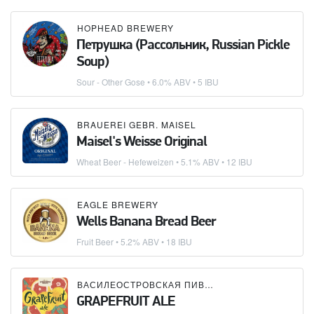
HOPHEAD BREWERY
Петрушка (Рассольник, Russian Pickle
Soup)
Sour - Other Gose
• 6.0% ABV • 5 IBU
BRAUEREI GEBR. MAISEL
Maisel's Weisse Original
Wheat Beer - Hefeweizen
• 5.1% ABV • 12 IBU
EAGLE BREWERY
Wells Banana Bread Beer
Fruit Beer
• 5.2% ABV • 18 IBU
ВАСИЛЕОСТРОВСКАЯ ПИВОВАРНЯ
GRAPEFRUIT ALE