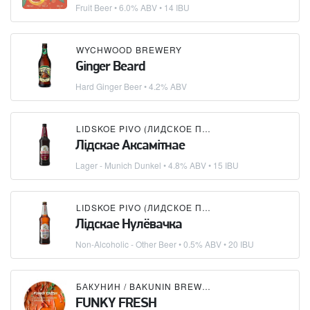
Fruit Beer
• 6.0% ABV • 14 IBU
WYCHWOOD BREWERY
Ginger Beard
Hard Ginger Beer
• 4.2% ABV
LIDSKOE PIVO (ЛИДСКОЕ ПИВО)
Лідскае Аксамітнае
Lager - Munich Dunkel
• 4.8% ABV • 15 IBU
LIDSKOE PIVO (ЛИДСКОЕ ПИВО)
Лідскае Нулёвачка
Non-Alcoholic - Other Beer
• 0.5% ABV • 20 IBU
БАКУНИН / BAKUNIN BREWING CO.
FUNKY FRESH