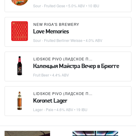
Sour - Fruited Gose
• 5.0% ABV • 10 IBU
NEW RIGA'S BREWERY
Love Memories
Sour - Fruited Berliner Weisse
• 4.0% ABV
LIDSKOE PIVO (ЛИДСКОЕ ПИВО)
Калекцыя Майстра Вечер в Брюгге
Fruit Beer
• 4.4% ABV
LIDSKOE PIVO (ЛИДСКОЕ ПИВО)
Koronet Lager
Lager - Pale
• 4.6% ABV • 19 IBU