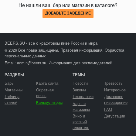
Не нашли ваш бар или магазин в каталоге?
ДОБАВЬТЕ ЗАВЕДЕНИЕ
BEERS.SU - все о крафтовом пиве России и мира
© 2026 Все права защищены.
Правовая информация
.
Обработка
персональных данных
Email:
admin@beers.su
.
Информация для рекламодателей
РАЗДЕЛЫ
ТЕМЫ
Бары
Карта сайта
Новости
Трезвость
Магазины
Обратная
Законы
Интересное
связь
Таблица
Технологии
Домашнее
стилей
Калькуляторы
пивоварение
Бары и
магазины
FAQ
Вино и
Дегустации
крепкий
алкоголь