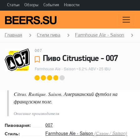
Статьи
Обзоры
События
Новости
Главная
Стили пива
Farmhouse Ale - Saison
007
Пиво Citrustique - 007
Farmhouse Ale - Saison
• 6.2% ABV • 25 IBU
Citrus. Rustique. Saison. Американский футбол на
французском поле.
Описание производителя
007
Пивоварня:
Farmhouse Ale - Saison
(Сэзон / Saison)
Стиль: