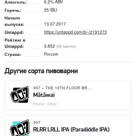
6.2% ABV
Алкоголь:
25 IBU
Горечь:
Начало
13.07.2017
выпуска:
https://untappd.com/b/-/2191273
Untappd:
Рейтинг в
3.852
Untappd:
(59 оценок)
Россия
Страна:
Другие сорта пивоварни
007
×
THE 10TH FLOOR BREWERY
Mātāwai
Pilsner - Other
007
RLRR LRLL IPA (Paradiddle IPA)