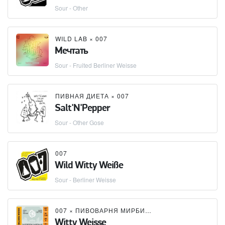
Sour - Other
WILD LAB
×
007
Мечтать
Sour - Fruited Berliner Weisse
ПИВНАЯ ДИЕТА
×
007
Salt'N'Pepper
Sour - Other Gose
007
Wild Witty Weiße
Sour - Berliner Weisse
007
×
ПИВОВАРНЯ МИРБИР (MIRBEER BREWERY)
Witty Weisse