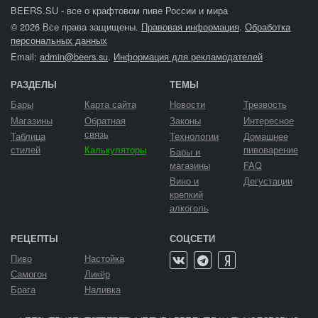
BEERS.SU - все о крафтовом пиве России и мира
© 2026 Все права защищены.
Правовая информация
.
Обработка
персональных данных
Email:
admin@beers.su
.
Информация для рекламодателей
РАЗДЕЛЫ
ТЕМЫ
Бары
Карта сайта
Новости
Трезвость
Магазины
Обратная
Законы
Интересное
связь
Таблица
Технологии
Домашнее
стилей
Калькуляторы
пивоварение
Бары и
магазины
FAQ
Вино и
Дегустации
крепкий
алкоголь
РЕЦЕПТЫ
СОЦСЕТИ
Пиво
Настойка
Самогон
Ликёр
Брага
Наливка