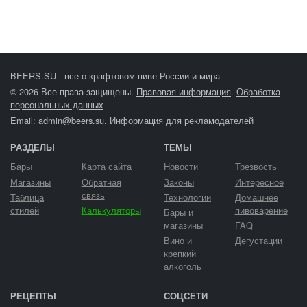
BEERS.SU - все о крафтовом пиве России и мира
© 2026 Все права защищены.
Правовая информация
.
Обработка
персональных данных
Email:
admin@beers.su
.
Информация для рекламодателей
РАЗДЕЛЫ
ТЕМЫ
Бары
Карта сайта
Новости
Трезвость
Магазины
Обратная
Законы
Интересное
связь
Таблица
Технологии
Домашнее
стилей
Калькуляторы
пивоварение
Бары и
магазины
FAQ
Вино и
Дегустации
крепкий
алкоголь
РЕЦЕПТЫ
СОЦСЕТИ