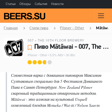
Статьи
Обзоры
События
Новости
Главная
Стили пива
Pilsner - Other
Mātāwai
007
×
THE 10TH FLOOR BREWERY
Пиво Mātāwai - 007, The 10th Floor Brewery
Pilsner - Other
• 5.5% ABV • 30 IBU
Совместная варка с домашним пивоваром Максимом
Султаковым специально для 5 Фестиваля Домашнего
Пива в Санкт-Петербурге. New Zealand Pilsner
сваренный традиционным отварочным методом.
Mātāwai - это аллюзия на культовый Urquell
охмеленный блендом Motueka / Wai-iti / Nelson Sauvin