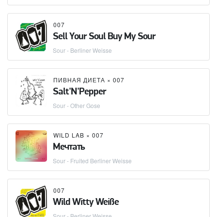
007
Sell Your Soul Buy My Sour
Sour - Berliner Weisse
ПИВНАЯ ДИЕТА
×
007
Salt'N'Pepper
Sour - Other Gose
WILD LAB
×
007
Мечтать
Sour - Fruited Berliner Weisse
007
Wild Witty Weiße
Sour - Berliner Weisse