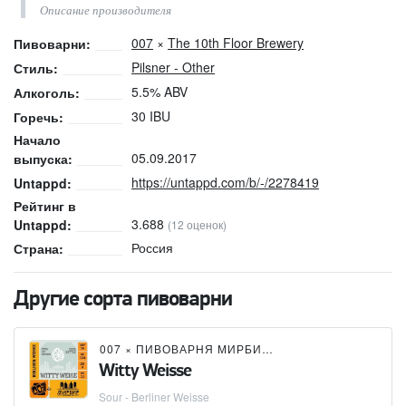
Описание производителя
007
×
The 10th Floor Brewery
Пивоварни:
Pilsner - Other
Стиль:
5.5% ABV
Алкоголь:
30 IBU
Горечь:
Начало
05.09.2017
выпуска:
https://untappd.com/b/-/2278419
Untappd:
Рейтинг в
3.688
Untappd:
(12 оценок)
Россия
Страна:
Другие сорта пивоварни
007
×
ПИВОВАРНЯ МИРБИР (MIRBEER BREWERY)
Witty Weisse
Sour - Berliner Weisse