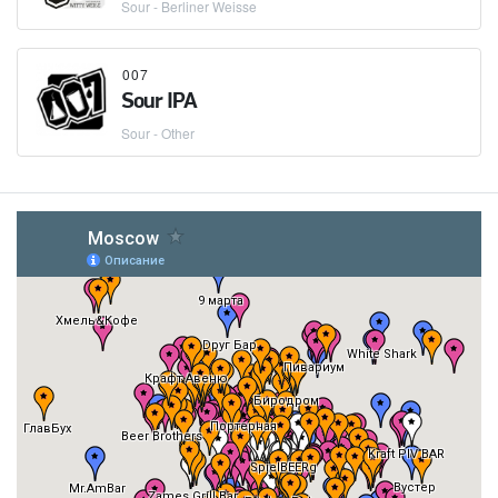
Sour - Berliner Weisse
007
Sour IPA
Sour - Other