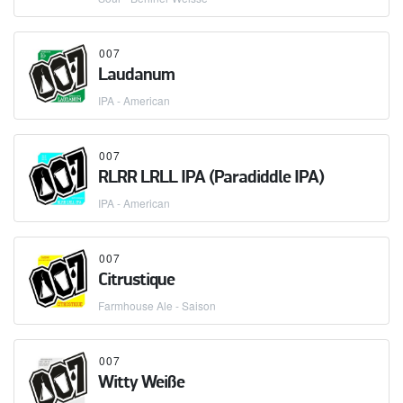
007
Laudanum
IPA - American
007
RLRR LRLL IPA (Paradiddle IPA)
IPA - American
007
Citrustique
Farmhouse Ale - Saison
007
Witty Weiße