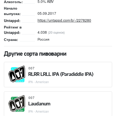
5.0% ABV
Алкоголь:
Начало
05.09.2017
выпуска:
https://untappd.com/b/-/2278280
Untappd:
Рейтинг в
4.038
Untappd:
(20 оценок)
Россия
Страна:
Другие сорта пивоварни
007
RLRR LRLL IPA (Paradiddle IPA)
IPA - American
007
Laudanum
IPA - American