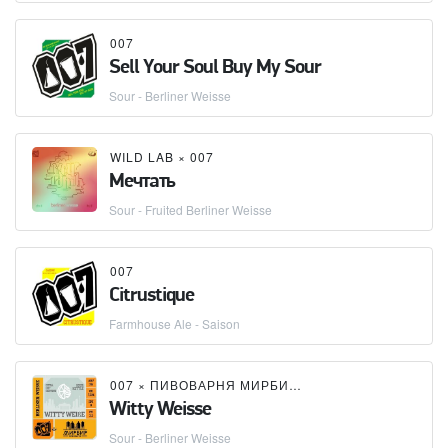
007
Sell Your Soul Buy My Sour
Sour - Berliner Weisse
WILD LAB
×
007
Мечтать
Sour - Fruited Berliner Weisse
007
Citrustique
Farmhouse Ale - Saison
007
×
ПИВОВАРНЯ МИРБИР (MIRBEER BREWERY)
Witty Weisse
Sour - Berliner Weisse