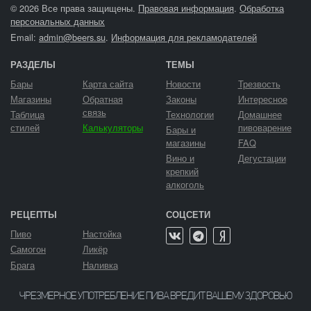
© 2026 Все права защищены.
Правовая информация
.
Обработка
персональных данных
Email:
admin@beers.su
.
Информация для рекламодателей
РАЗДЕЛЫ
ТЕМЫ
Бары
Карта сайта
Новости
Трезвость
Магазины
Обратная
Законы
Интересное
связь
Таблица
Технологии
Домашнее
стилей
Калькуляторы
пивоварение
Бары и
магазины
FAQ
Вино и
Дегустации
крепкий
алкоголь
РЕЦЕПТЫ
СОЦСЕТИ
Пиво
Настойка
Самогон
Ликёр
Брага
Наливка
ЧРЕЗМЕРНОЕ УПОТРЕБЛЕНИЕ ПИВА ВРЕДИТ ВАШЕМУ ЗДОРОВЬЮ