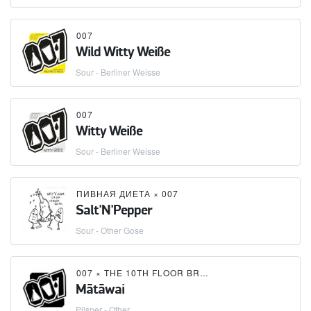
007
Wild Witty Weiße
Sour - Berliner Weisse
007
Witty Weiße
Sour - Berliner Weisse
ПИВНАЯ ДИЕТА
×
007
Salt'N'Pepper
Sour - Other Gose
007
×
THE 10TH FLOOR BREWERY
Mātāwai
Pilsner - Other