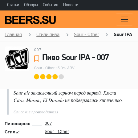
Статьи
Обзоры
События
Новости
Главная
Стили пива
Sour - Other
Sour IPA
007
Пиво Sour IPA - 007
Sour - Other
• 5.0% ABV
Sour ale закисленный зерном перед варкой. Хмели
Citra, Mosaic, El Dorado не подвергались кипячению.
Описание производителя
007
Пивоварня:
Sour - Other
Стиль: