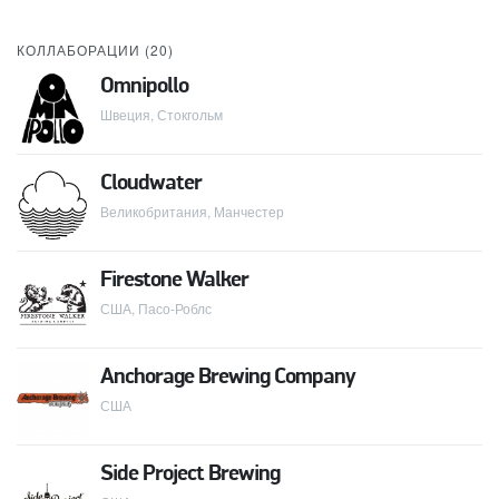
КОЛЛАБОРАЦИИ (
20
)
Omnipollo
Швеция, Стокгольм
Cloudwater
Великобритания, Манчестер
Firestone Walker
США, Пасо-Роблс
Anchorage Brewing Company
США
Side Project Brewing