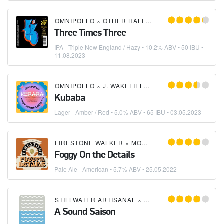
OMNIPOLLO
×
OTHER HALF
×
TRILLIUM BREWING
Three Times Three
IPA - Triple New England / Hazy
• 10.2% ABV • 50 IBU •
11.08.2023
OMNIPOLLO
×
J. WAKEFIELD BREWING
×
TRILLIU
Kubaba
Lager - Amber / Red
• 5.0% ABV • 65 IBU •
03.05.2023
FIRESTONE WALKER
×
MONKISH
Foggy On the Details
Pale Ale - American
• 5.7% ABV •
25.05.2022
STILLWATER ARTISANAL
×
MONKISH
A Sound Saison