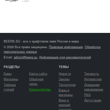
США
BEERS.SU - все о крафтовом пиве России и мира
© 2026 Все права защищены.
Правовая информация
.
Обработка
персональных данных
Email:
admin@beers.su
.
Информация для рекламодателей
РАЗДЕЛЫ
ТЕМЫ
Бары
Карта сайта
Новости
Трезвость
Магазины
Обратная
Законы
Интересное
связь
Таблица
Технологии
Домашнее
стилей
Калькуляторы
пивоварение
Бары и
магазины
FAQ
Вино и
Дегустации
крепкий
алкоголь