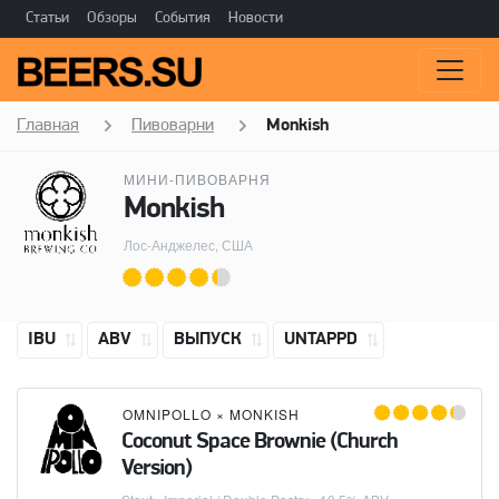
Статьи
Обзоры
События
Новости
Главная
Пивоварни
Monkish
МИНИ-ПИВОВАРНЯ
Monkish
Лос-Анджелес, США
IBU
ABV
ВЫПУСК
UNTAPPD
OMNIPOLLO
×
MONKISH
Coconut Space Brownie (Church
Version)