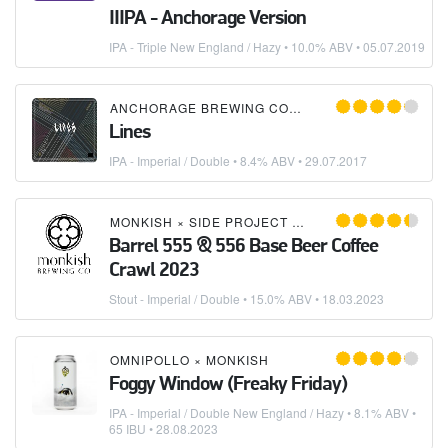
IIIPA - Anchorage Version
IPA - Triple New England / Hazy
• 10.0% ABV •
05.07.2019
ANCHORAGE BREWING COMPANY
×
MONKISH
Lines
IPA - Imperial / Double
• 8.4% ABV •
29.07.2017
MONKISH
×
SIDE PROJECT BREWING
Barrel 555 & 556 Base Beer Coffee
Crawl 2023
Stout - Imperial / Double
• 15.0% ABV •
18.03.2023
OMNIPOLLO
×
MONKISH
Foggy Window (Freaky Friday)
IPA - Imperial / Double New England / Hazy
• 8.1% ABV •
65 IBU •
28.08.2023