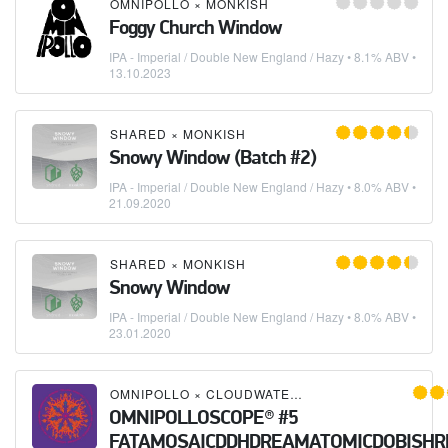
OMNIPOLLO
×
MONKISH
Foggy Church Window
IPA - Imperial / Double New England / Hazy
• 8.1% ABV •
13.10.2023
SHARED
×
MONKISH
Snowy Window (Batch #2)
IPA - Imperial / Double New England / Hazy
• 8.0% ABV •
21.09.2020
SHARED
×
MONKISH
Snowy Window
IPA - Imperial / Double New England / Hazy
• 8.0% ABV •
23.01.2020
OMNIPOLLO
×
CLOUDWATER
×
EQUILIBRIUM BRE
OMNIPOLLOSCOPE®️ #5
FATAMOSAICDDHDREAMATOMICDOBISHR