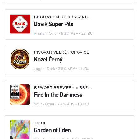
BROUWERIJ DE BRABANDERE
Bavik Super Pils
Pilsner - Other
• 5.2% ABV • 22 IBU
PIVOVAR VELKÉ POPOVICE
Kozel Černý
Lager - Dark
• 3.8% ABV • 14 IBU
REWORT BREWERY
×
BREWT!
Fire In the Darkness
Sour - Other
• 7.7% ABV • 13 IBU
TO ØL
Garden of Eden