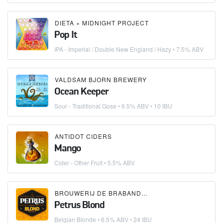
DIETA
×
MIDNIGHT PROJECT
Pop It
IPA - Imperial / Double New England / Hazy
• 7.5% ABV
VALDSAM BJORN BREWERY
Ocean Keeper
Sour - Traditional Gose
• 6.5% ABV • 10 IBU
ANTIDOT CIDERS
Mango
Cider - Other Fruit
• 5.5% ABV
BROUWERIJ DE BRABANDERE
Petrus Blond
Belgian Blonde
• 6.5% ABV • 24 IBU