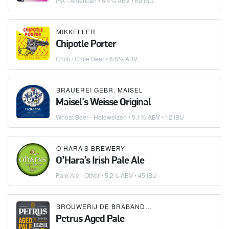
IPA - American
• 6.4% ABV • 69 IBU
MIKKELLER
Chipotle Porter
Chilli / Chile Beer
• 6.6% ABV
BRAUEREI GEBR. MAISEL
Maisel's Weisse Original
Wheat Beer - Hefeweizen
• 5.1% ABV • 12 IBU
O’HARA’S BREWERY
O’Hara’s Irish Pale Ale
Pale Ale - Other
• 5.2% ABV • 45 IBU
BROUWERIJ DE BRABANDERE
Petrus Aged Pale