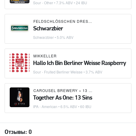
Sour - Other
• 7.3% ABV • 24 IBU
FELDSCHLÖSSCHEN DRESDEN
Schwarzbier
Schwarzbier
• 5.0% ABV
MIKKELLER
Hallo Ich Bin Berliner Weisse Raspberry
Sour - Fruited Berliner Weisse
• 3.7% ABV
CAROUSEL BREWERY
×
13 LITAR
Together As One: 13 Sins
IPA - American
• 6.5% ABV • 60 IBU
Отзывы:
0