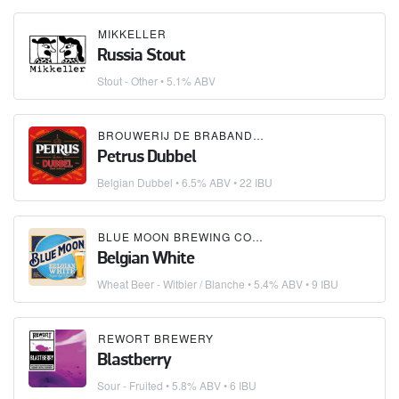
MIKKELLER
Russia Stout
Stout - Other
• 5.1% ABV
BROUWERIJ DE BRABANDERE
Petrus Dubbel
Belgian Dubbel
• 6.5% ABV • 22 IBU
BLUE MOON BREWING COMPANY
Belgian White
Wheat Beer - Witbier / Blanche
• 5.4% ABV • 9 IBU
REWORT BREWERY
Blastberry
Sour - Fruited
• 5.8% ABV • 6 IBU