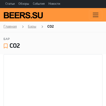
Статьи
Обзоры
События
Новости
Главная
Бары
CO2
БАР
CO2