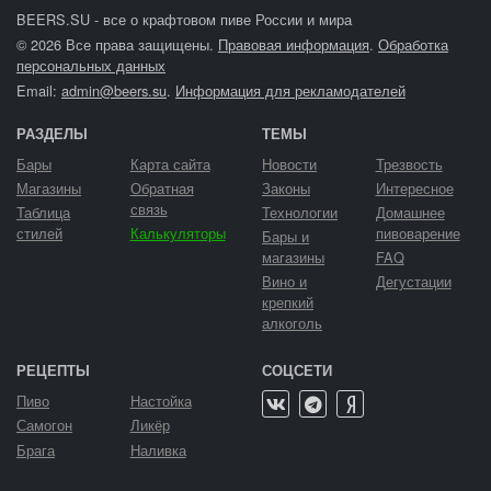
BEERS.SU - все о крафтовом пиве России и мира
© 2026 Все права защищены.
Правовая информация
.
Обработка
персональных данных
Email:
admin@beers.su
.
Информация для рекламодателей
РАЗДЕЛЫ
ТЕМЫ
Бары
Карта сайта
Новости
Трезвость
Магазины
Обратная
Законы
Интересное
связь
Таблица
Технологии
Домашнее
стилей
Калькуляторы
пивоварение
Бары и
магазины
FAQ
Вино и
Дегустации
крепкий
алкоголь
РЕЦЕПТЫ
СОЦСЕТИ
Пиво
Настойка
Самогон
Ликёр
Брага
Наливка