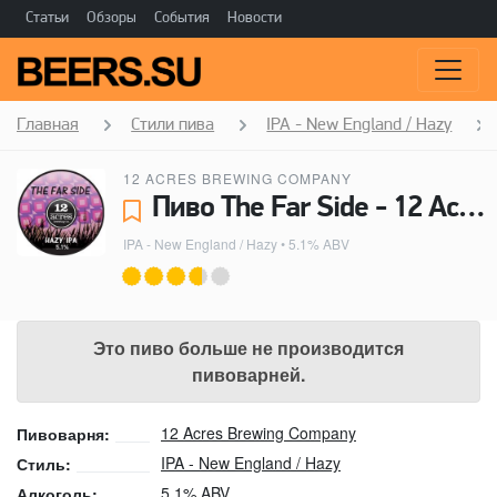
Статьи
Обзоры
События
Новости
Главная
Стили пива
IPA - New England / Hazy
12 ACRES BREWING COMPANY
Пиво The Far Side - 12 Acres Brewing Company
IPA - New England / Hazy
• 5.1% ABV
Это пиво больше не производится
пивоварней.
12 Acres Brewing Company
Пивоварня:
IPA - New England / Hazy
Стиль:
5.1% ABV
Алкоголь: