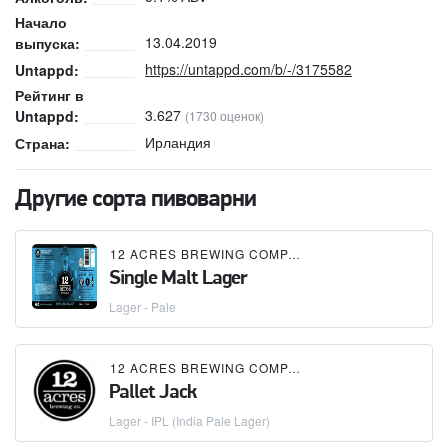
Начало
13.04.2019
выпуска:
https://untappd.com/b/-/3175582
Untappd:
Рейтинг в
3.627
Untappd:
(1730 оценок)
Ирландия
Страна:
Другие сорта пивоварни
12 ACRES BREWING COMPANY
Single Malt Lager
Lager - Pale
12 ACRES BREWING COMPANY
Pallet Jack
Lager - IPL (India Pale Lager)