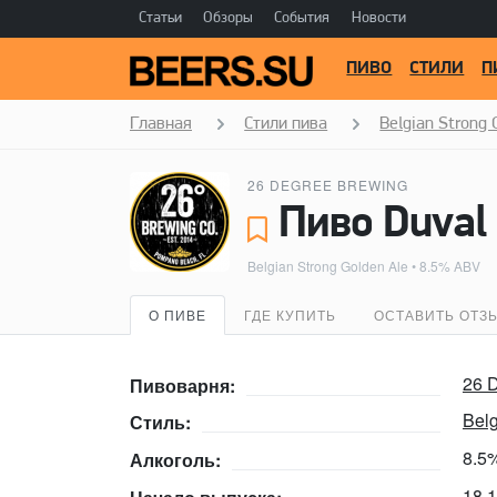
Статьи
Обзоры
События
Новости
ПИВО
СТИЛИ
П
Главная
Стили пива
Belgian Strong 
26 DEGREE BREWING
Пиво Duval 
Belgian Strong Golden Ale
• 8.5% ABV
О ПИВЕ
ГДЕ КУПИТЬ
ОСТАВИТЬ ОТЗ
26 
Пивоварня:
Bel
Стиль:
8.5
Алкоголь:
18.