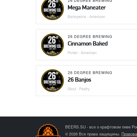
26 DEGREE BREWING
Mega Maneater
Barleywine - American
26 DEGREE BREWING
Cinnamon Baked
Porter - American
26 DEGREE BREWING
26 Banjos
Stout - Pastry
BEERS.SU - все о крафтовом пиве Ро
© 2026 Все права защищены.
Правова