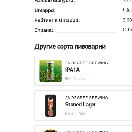
Начало выпуска:
http
Untappd:
3.6
Рейтинг в Untappd:
СШ
Страна:
Другие сорта пивоварни
26 DEGREE BREWING
IPA1A
IPA - American
26 DEGREE BREWING
Stoned Lager
Lager - Pale