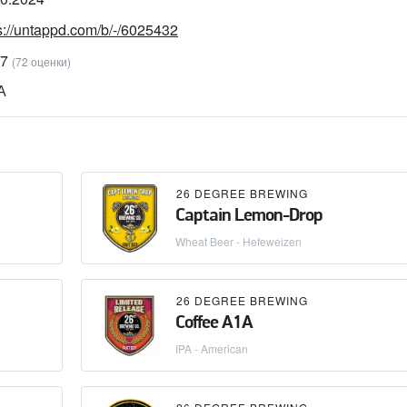
s://untappd.com/b/-/6025432
87
(72 оценки)
А
26 DEGREE BREWING
Captain Lemon-Drop
Wheat Beer - Hefeweizen
26 DEGREE BREWING
Coffee A1A
IPA - American