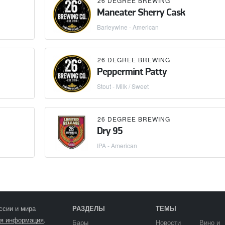
26 DEGREE BREWING
Maneater Sherry Cask
Barleywine - American
26 DEGREE BREWING
Peppermint Patty
Stout - Milk / Sweet
26 DEGREE BREWING
Dry 95
IPA - American
ссии и мира
РАЗДЕЛЫ
ТЕМЫ
я информация
.
Бары
Новости
Вино и