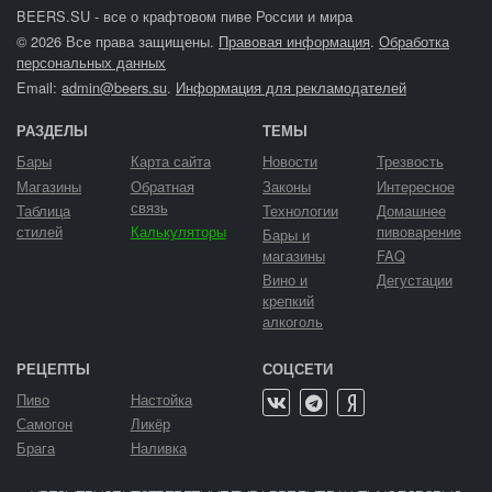
BEERS.SU - все о крафтовом пиве России и мира
© 2026 Все права защищены.
Правовая информация
.
Обработка
персональных данных
Email:
admin@beers.su
.
Информация для рекламодателей
РАЗДЕЛЫ
ТЕМЫ
Бары
Карта сайта
Новости
Трезвость
Магазины
Обратная
Законы
Интересное
связь
Таблица
Технологии
Домашнее
стилей
Калькуляторы
пивоварение
Бары и
магазины
FAQ
Вино и
Дегустации
крепкий
алкоголь
РЕЦЕПТЫ
СОЦСЕТИ
Пиво
Настойка
Самогон
Ликёр
Брага
Наливка