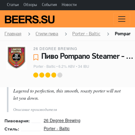
Статьи
Обзоры
События
Новости
Главная
Стили пива
Porter - Baltic
Pompano 
26 DEGREE BREWING
Пиво Pompano Steamer - 26 Degree Brewing
Porter - Baltic
• 6.2% ABV • 34 IBU
Lagered to perfection, this smooth, roasty porter will not
let you down.
Описание производителя
26 Degree Brewing
Пивоварня:
Porter - Baltic
Стиль: