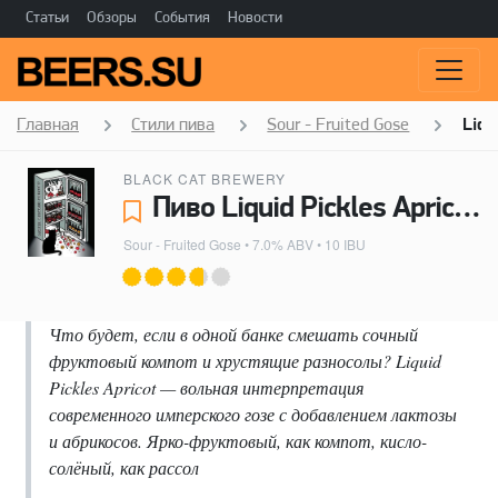
Статьи
Обзоры
События
Новости
Главная
Стили пива
Sour - Fruited Gose
Liqu
BLACK CAT BREWERY
Пиво Liquid Pickles Apricot - Black Cat Brewery
Sour - Fruited Gose
• 7.0% ABV • 10 IBU
Что будет, если в одной банке смешать сочный
фруктовый компот и хрустящие разносолы? Liquid
Pickles Apricot — вольная интерпретация
современного имперского гозе с добавлением лактозы
и абрикосов. Ярко-фруктовый, как компот, кисло-
солёный, как рассол