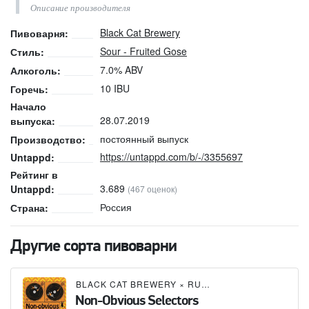
Описание производителя
Black Cat Brewery
Пивоварня:
Sour - Fruited Gose
Стиль:
7.0% ABV
Алкоголь:
10 IBU
Горечь:
Начало
28.07.2019
выпуска:
постоянный выпуск
Производство:
https://untappd.com/b/-/3355697
Untappd:
Рейтинг в
3.689
Untappd:
(467 оценок)
Россия
Страна:
Другие сорта пивоварни
BLACK CAT BREWERY
×
RUSTY PUB
Non-Obvious Selectors