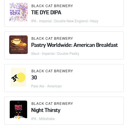
BLACK CAT BREWERY
TIE DYE DIPA
IPA - Imperial / Double New England / Hazy
BLACK CAT BREWERY
Pastry Worldwide: American Breakfast
Stout - Imperial / Double Pastry
BLACK CAT BREWERY
30
Pale Ale - American
BLACK CAT BREWERY
Night Thirsty
IPA - Milkshake