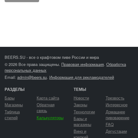
BEERS.SU - все о крафтовом пиве России и мира
© 2026 Все права защищены.
Правовая информация
.
Обработка
персональных данных
Email:
admin@beers.su
.
Информация для рекламодателей
РАЗДЕЛЫ
ТЕМЫ
Бары
Карта сайта
Новости
Трезвость
Магазины
Обратная
Законы
Интересное
связь
Таблица
Технологии
Домашнее
стилей
Калькуляторы
пивоварение
Бары и
магазины
FAQ
Вино и
Дегустации
крепкий