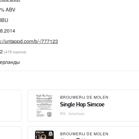
0% ABV
 IBU
08.2014
s://untappd.com/b/-/777123
82
(478 оценок)
ерланды
BROUWERIJ DE MOLEN
Single Hop Simcoe
IPA - American
BROUWERIJ DE MOLEN