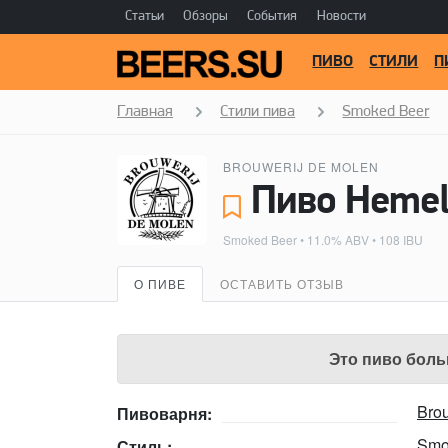
Статьи
Обзоры
События
Новости
ПИВО
СТИЛИ
П
Главная
Стили пива
Smoked Beer
BROUWERIJ DE MOLEN
Smoked Beer
• 11.0% ABV • 108 IBU
О ПИВЕ
ОСТАВИТЬ ОТЗЫВ
Это пиво боль
Brou
Пивоварня:
Smo
Стиль: