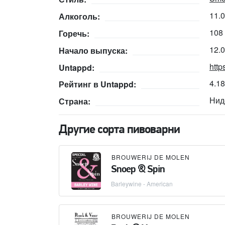
11.
Алкоголь:
108
Горечь:
12.
Начало выпуска:
http
Untappd:
4.1
Рейтинг в Untappd:
Нид
Страна:
Другие сорта пивоварни
BROUWERIJ DE MOLEN
Snoep & Spin
Barleywine - American
BROUWERIJ DE MOLEN