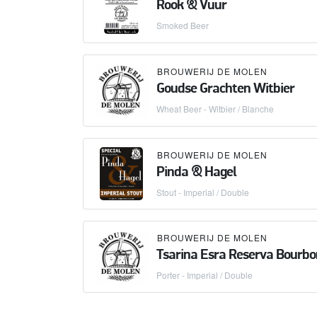
Rook & Vuur
Smoked Beer
BROUWERIJ DE MOLEN
Goudse Grachten Witbier
Wheat Beer - Witbier / Blanche
BROUWERIJ DE MOLEN
Pinda & Hagel
Stout - Imperial / Double
BROUWERIJ DE MOLEN
Tsarina Esra Reserva Bourbo
Porter - Imperial / Double