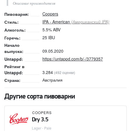
Описание производителя
Coopers
Пивоварня:
IPA - American
(Американский IPA)
Стиль:
5.5% ABV
Алкоголь:
25 IBU
Горечь:
Начало
09.05.2020
выпуска:
https://untappd.com/b/-/3779357
Untappd:
Рейтинг в
3.284
Untappd:
(492 оценки)
Австралия
Страна:
Другие сорта пивоварни
COOPERS
Dry 3.5
Lager - Pale