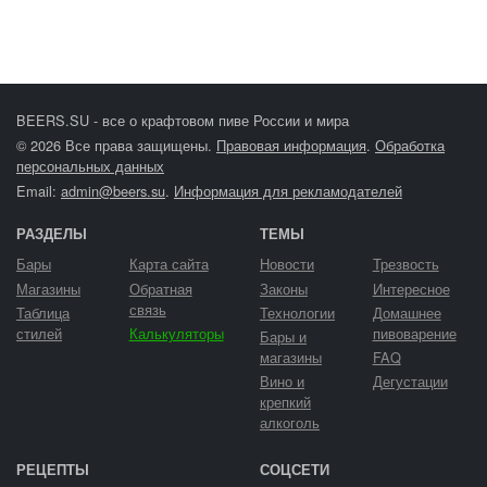
BEERS.SU - все о крафтовом пиве России и мира
© 2026 Все права защищены.
Правовая информация
.
Обработка
персональных данных
Email:
admin@beers.su
.
Информация для рекламодателей
РАЗДЕЛЫ
ТЕМЫ
Бары
Карта сайта
Новости
Трезвость
Магазины
Обратная
Законы
Интересное
связь
Таблица
Технологии
Домашнее
стилей
Калькуляторы
пивоварение
Бары и
магазины
FAQ
Вино и
Дегустации
крепкий
алкоголь
РЕЦЕПТЫ
СОЦСЕТИ