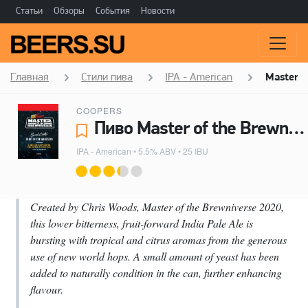
Статьи
Обзоры
События
Новости
Главная
Стили пива
IPA - American
Master o
COOPERS
Пиво Master of the Brewniverse - Coopers
IPA - American
• 5.5% ABV • 25 IBU
Created by Chris Woods, Master of the Brewniverse 2020,
this lower bitterness, fruit-forward India Pale Ale is
bursting with tropical and citrus aromas from the generous
use of new world hops. A small amount of yeast has been
added to naturally condition in the can, further enhancing
flavour.