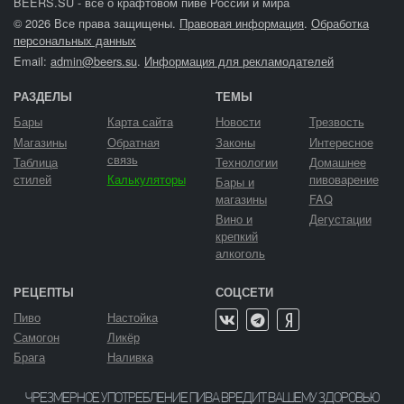
BEERS.SU - все о крафтовом пиве России и мира
© 2026 Все права защищены.
Правовая информация
.
Обработка
персональных данных
Email:
admin@beers.su
.
Информация для рекламодателей
РАЗДЕЛЫ
ТЕМЫ
Бары
Карта сайта
Новости
Трезвость
Магазины
Обратная
Законы
Интересное
связь
Таблица
Технологии
Домашнее
стилей
Калькуляторы
пивоварение
Бары и
магазины
FAQ
Вино и
Дегустации
крепкий
алкоголь
РЕЦЕПТЫ
СОЦСЕТИ
Пиво
Настойка
Самогон
Ликёр
Брага
Наливка
ЧРЕЗМЕРНОЕ УПОТРЕБЛЕНИЕ ПИВА ВРЕДИТ ВАШЕМУ ЗДОРОВЬЮ