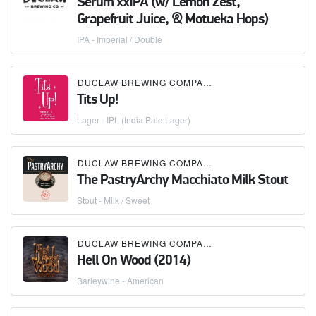
Serum xxIPA (w/ Lemon Zest,
Grapefruit Juice, & Motueka Hops)
IPA - Imperial / Double
DUCLAW BREWING COMPANY
Tits Up!
Lager - IPL (India Pale Lager)
DUCLAW BREWING COMPANY
The PastryArchy Macchiato Milk Stout
Stout - Milk / Sweet
DUCLAW BREWING COMPANY
Hell On Wood (2014)
Barleywine - American