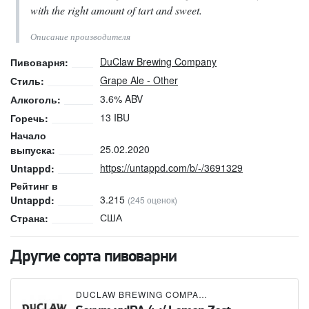
with the right amount of tart and sweet.
Описание производителя
DuClaw Brewing Company
Пивоварня:
Grape Ale - Other
Стиль:
3.6% ABV
Алкоголь:
13 IBU
Горечь:
Начало
25.02.2020
выпуска:
https://untappd.com/b/-/3691329
Untappd:
Рейтинг в
3.215
Untappd:
(245 оценок)
США
Страна:
Другие сорта пивоварни
DUCLAW BREWING COMPANY