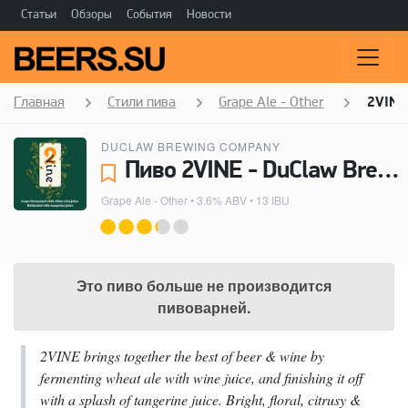
Статьи
Обзоры
События
Новости
Главная
Стили пива
Grape Ale - Other
2VINE
DUCLAW BREWING COMPANY
Пиво 2VINE - DuClaw Brewing Company
Grape Ale - Other
• 3.6% ABV • 13 IBU
Это пиво больше не производится
пивоварней.
2VINE brings together the best of beer & wine by
fermenting wheat ale with wine juice, and finishing it off
with a splash of tangerine juice. Bright, floral, citrusy &