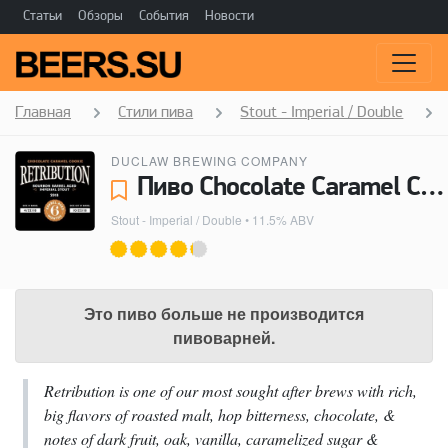
Статьи
Обзоры
События
Новости
Главная
Стили пива
Stout - Imperial / Double
DUCLAW BREWING COMPANY
Пиво Chocolate Caramel Cookie Retribution (2018) - DuClaw Brewing Company
Stout - Imperial / Double
• 11.5% ABV
Это пиво больше не производится
пивоварней.
Retribution is one of our most sought after brews with rich,
big flavors of roasted malt, hop bitterness, chocolate, &
notes of dark fruit, oak, vanilla, caramelized sugar &