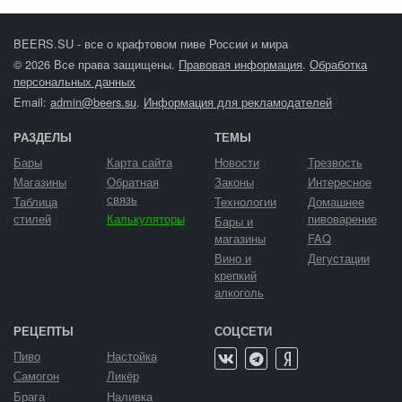
BEERS.SU - все о крафтовом пиве России и мира
© 2026 Все права защищены.
Правовая информация
.
Обработка
персональных данных
Email:
admin@beers.su
.
Информация для рекламодателей
РАЗДЕЛЫ
ТЕМЫ
Бары
Карта сайта
Новости
Трезвость
Магазины
Обратная
Законы
Интересное
связь
Таблица
Технологии
Домашнее
стилей
Калькуляторы
пивоварение
Бары и
магазины
FAQ
Вино и
Дегустации
крепкий
алкоголь
РЕЦЕПТЫ
СОЦСЕТИ
Пиво
Настойка
Самогон
Ликёр
Брага
Наливка