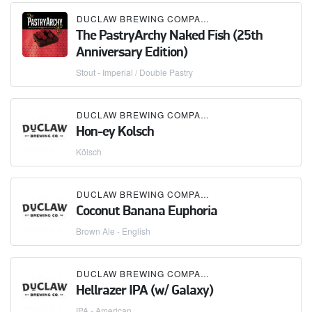
DUCLAW BREWING COMPANY
The PastryArchy Naked Fish (25th
Anniversary Edition)
Stout - Imperial / Double Pastry
DUCLAW BREWING COMPANY
Hon-ey Kolsch
Kölsch
DUCLAW BREWING COMPANY
Coconut Banana Euphoria
Brown Ale - English
DUCLAW BREWING COMPANY
Hellrazer IPA (w/ Galaxy)
IPA - American