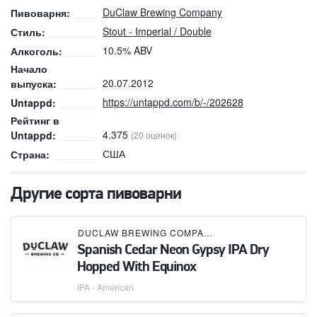
DuClaw Brewing Company
Пивоварня:
Stout - Imperial / Double
Стиль:
10.5% ABV
Алкоголь:
Начало
20.07.2012
выпуска:
https://untappd.com/b/-/202628
Untappd:
Рейтинг в
4.375
Untappd:
(20 оценок)
США
Страна:
Другие сорта пивоварни
DUCLAW BREWING COMPANY
Spanish Cedar Neon Gypsy IPA Dry
Hopped With Equinox
IPA - American