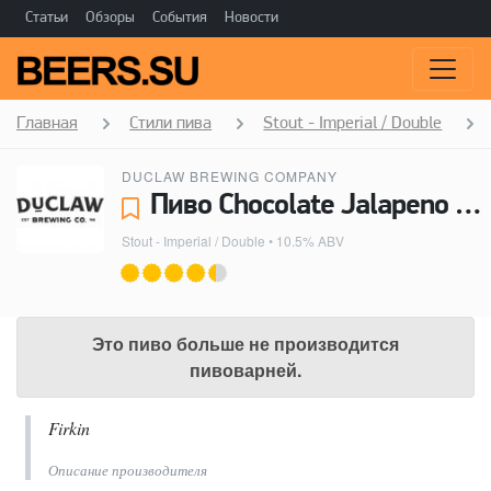
Статьи
Обзоры
События
Новости
Главная
Стили пива
Stout - Imperial / Double
DUCLAW BREWING COMPANY
Пиво Chocolate Jalapeno Retribution - DuClaw Brewing Company
Stout - Imperial / Double
• 10.5% ABV
Это пиво больше не производится
пивоварней.
Firkin
Описание производителя