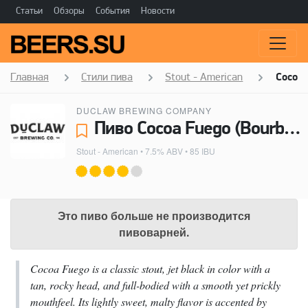
Статьи
Обзоры
События
Новости
Главная
Стили пива
Stout - American
Cocoa 
DUCLAW BREWING COMPANY
Пиво Cocoa Fuego (Bourbon Barrel Aged W/ Ghost Peppers) - DuClaw Brewing Company
Stout - American
• 7.5% ABV • 85 IBU
Это пиво больше не производится
пивоварней.
Cocoa Fuego is a classic stout, jet black in color with a
tan, rocky head, and full-bodied with a smooth yet prickly
mouthfeel. Its lightly sweet, malty flavor is accented by