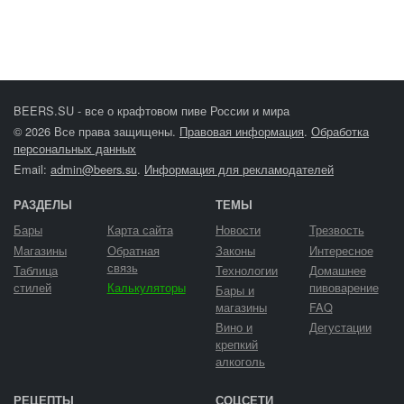
BEERS.SU - все о крафтовом пиве России и мира
© 2026 Все права защищены.
Правовая информация
.
Обработка
персональных данных
Email:
admin@beers.su
.
Информация для рекламодателей
РАЗДЕЛЫ
ТЕМЫ
Бары
Карта сайта
Новости
Трезвость
Магазины
Обратная
Законы
Интересное
связь
Таблица
Технологии
Домашнее
стилей
Калькуляторы
пивоварение
Бары и
магазины
FAQ
Вино и
Дегустации
крепкий
алкоголь
РЕЦЕПТЫ
СОЦСЕТИ