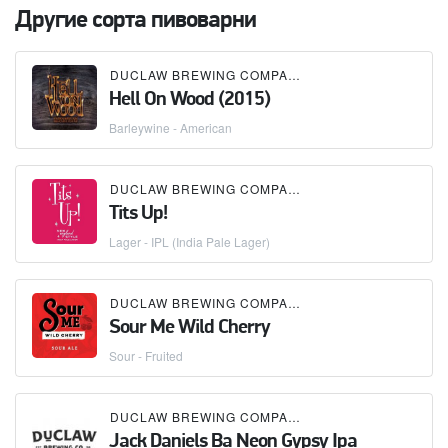
Другие сорта пивоварни
DUCLAW BREWING COMPANY
Hell On Wood (2015)
Barleywine - American
DUCLAW BREWING COMPANY
Tits Up!
Lager - IPL (India Pale Lager)
DUCLAW BREWING COMPANY
Sour Me Wild Cherry
Sour - Fruited
DUCLAW BREWING COMPANY
Jack Daniels Ba Neon Gypsy Ipa