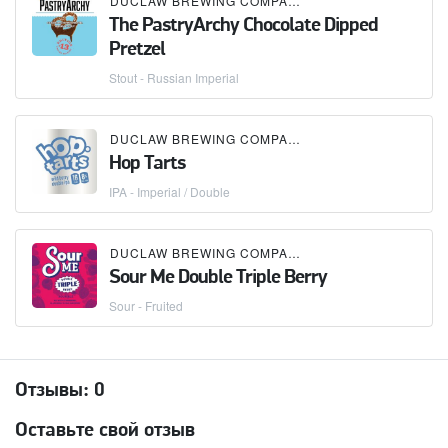
DUCLAW BREWING COMPANY
The PastryArchy Chocolate Dipped
Pretzel
Stout - Russian Imperial
DUCLAW BREWING COMPANY
Hop Tarts
IPA - Imperial / Double
DUCLAW BREWING COMPANY
Sour Me Double Triple Berry
Sour - Fruited
Отзывы:
0
Оставьте свой отзыв