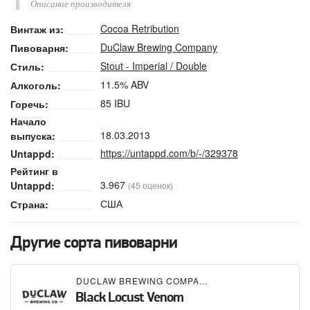
Описание производителя
Cocoa Retribution
Винтаж из:
DuClaw Brewing Company
Пивоварня:
Stout - Imperial / Double
Стиль:
11.5% ABV
Алкоголь:
85 IBU
Горечь:
Начало
18.03.2013
выпуска:
https://untappd.com/b/-/329378
Untappd:
Рейтинг в
3.967
Untappd:
(45 оценок)
США
Страна:
Другие сорта пивоварни
DUCLAW BREWING COMPANY
Black Locust Venom