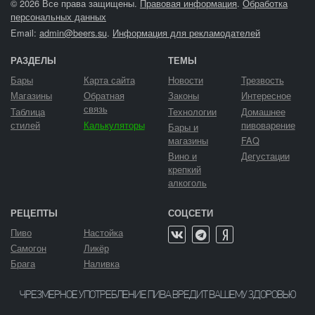
© 2026 Все права защищены.
Правовая информация
.
Обработка
персональных данных
Email:
admin@beers.su
.
Информация для рекламодателей
РАЗДЕЛЫ
ТЕМЫ
Бары
Карта сайта
Новости
Трезвость
Магазины
Обратная
Законы
Интересное
связь
Таблица
Технологии
Домашнее
стилей
Калькуляторы
пивоварение
Бары и
магазины
FAQ
Вино и
Дегустации
крепкий
алкоголь
РЕЦЕПТЫ
СОЦСЕТИ
Пиво
Настойка
Самогон
Ликёр
Брага
Наливка
ЧРЕЗМЕРНОЕ УПОТРЕБЛЕНИЕ ПИВА ВРЕДИТ ВАШЕМУ ЗДОРОВЬЮ