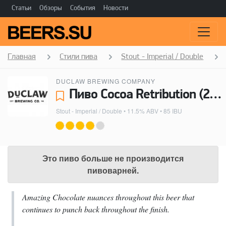
Статьи
Обзоры
События
Новости
Главная
Стили пива
Stout - Imperial / Double
DUCLAW BREWING COMPANY
Пиво Cocoa Retribution (2012) - DuClaw Brewing Company
Stout - Imperial / Double
• 11.5% ABV • 85 IBU
Это пиво больше не производится
пивоварней.
Amazing Chocolate nuances throughout this beer that
continues to punch back throughout the finish.