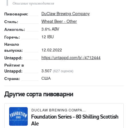
Описание производителя
DuClaw Brewing Company
Пивоварня:
Wheat Beer - Other
Стиль:
3.6% ABV
Алкоголь:
12 IBU
Горечь:
Начало
12.02.2022
выпуска:
https://untappd.com/b/-/4712444
Untappd:
Рейтинг в
3.507
Untappd:
(627 оценок)
США
Страна:
Другие сорта пивоварни
DUCLAW BREWING COMPANY
Foundation Series - 80 Shilling Scottish
Ale