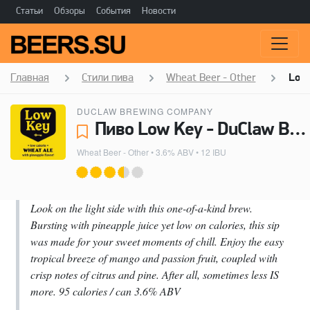
Статьи
Обзоры
События
Новости
Главная
Стили пива
Wheat Beer - Other
Low
DUCLAW BREWING COMPANY
Пиво Low Key - DuClaw Brewing Company
Wheat Beer - Other
• 3.6% ABV • 12 IBU
Look on the light side with this one-of-a-kind brew.
Bursting with pineapple juice yet low on calories, this sip
was made for your sweet moments of chill. Enjoy the easy
tropical breeze of mango and passion fruit, coupled with
crisp notes of citrus and pine. After all, sometimes less IS
more. 95 calories / can 3.6% ABV