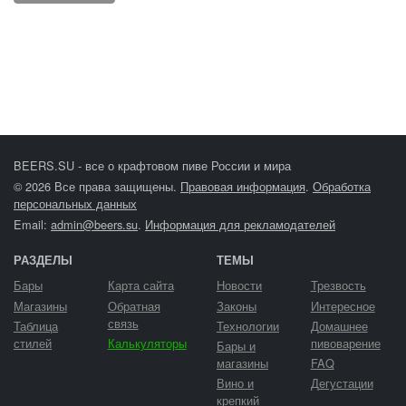
BEERS.SU - все о крафтовом пиве России и мира
© 2026 Все права защищены.
Правовая информация
.
Обработка
персональных данных
Email:
admin@beers.su
.
Информация для рекламодателей
РАЗДЕЛЫ
ТЕМЫ
Бары
Карта сайта
Новости
Трезвость
Магазины
Обратная
Законы
Интересное
связь
Таблица
Технологии
Домашнее
стилей
Калькуляторы
пивоварение
Бары и
магазины
FAQ
Вино и
Дегустации
крепкий