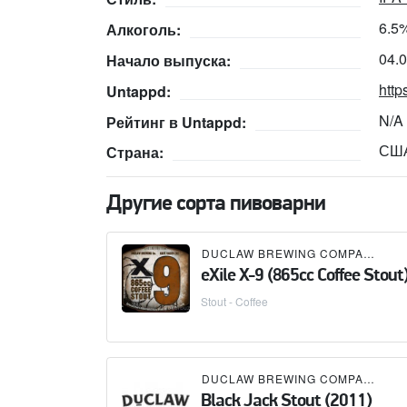
6.5
Алкоголь:
04.
Начало выпуска:
http
Untappd:
N/A
Рейтинг в Untappd:
СШ
Страна:
Другие сорта пивоварни
DUCLAW BREWING COMPANY
eXile X-9 (865cc Coffee Stout
Stout - Coffee
DUCLAW BREWING COMPANY
Black Jack Stout (2011)