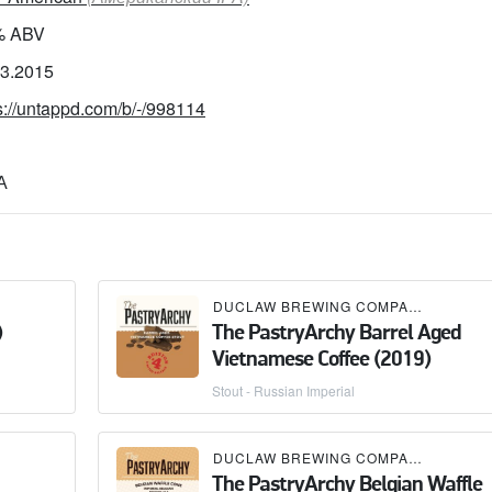
% ABV
03.2015
s://untappd.com/b/-/998114
А
DUCLAW BREWING COMPANY
)
The PastryArchy Barrel Aged
Vietnamese Coffee (2019)
Stout - Russian Imperial
DUCLAW BREWING COMPANY
The PastryArchy Belgian Waffle