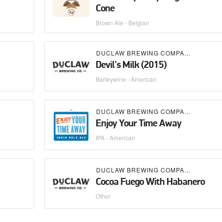
Cone
Brown Ale - Belgian
DUCLAW BREWING COMPANY
Devil's Milk (2015)
Barleywine - American
DUCLAW BREWING COMPANY
Enjoy Your Time Away
IPA - American
DUCLAW BREWING COMPANY
Cocoa Fuego With Habanero
Other