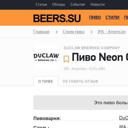
Статьи
Обзоры
События
Новости
ПИВО
СТИЛИ
П
Главная
Стили пива
IPA - American
DUCLAW BREWING COMPANY
IPA - American
• 6.5% ABV
О ПИВЕ
ОСТАВИТЬ ОТЗЫВ
Это пиво боль
DuC
Пивоварня:
IPA
Стиль: