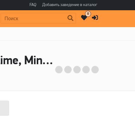
FAQ
Добавить заведение в каталог
0
Поиск:
Пиво Neon Gypsy With Blood Orange, Lime, Mint - DuClaw Brewing Company