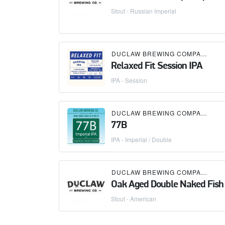
Stout - Russian Imperial
DUCLAW BREWING COMPANY
Relaxed Fit Session IPA
IPA - Session
DUCLAW BREWING COMPANY
77B
IPA - Imperial / Double
DUCLAW BREWING COMPANY
Oak Aged Double Naked Fish
Stout - American