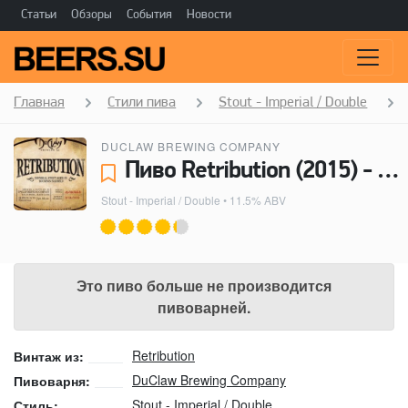
Статьи
Обзоры
События
Новости
Главная
Стили пива
Stout - Imperial / Double
DUCLAW BREWING COMPANY
Пиво Retribution (2015) - DuClaw Brewing Company
Stout - Imperial / Double
• 11.5% ABV
Это пиво больше не производится
пивоварней.
Retribution
Винтаж из:
DuClaw Brewing Company
Пивоварня:
Stout - Imperial / Double
Стиль: