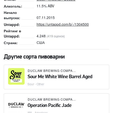
11.5% ABV
Алкоголь:
Начало
07.11.2015
выпуска:
https://untappd.com/b/-/1304500
Untappd:
Рейтинг в
4.248
Untappd:
(419 оценок)
США
Страна:
Другие сорта пивоварни
DUCLAW BREWING COMPANY
Sour Me White Wine Barrel Aged
Sour - Other
DUCLAW BREWING COMPANY
Operation Pacific Jade
IPA - American