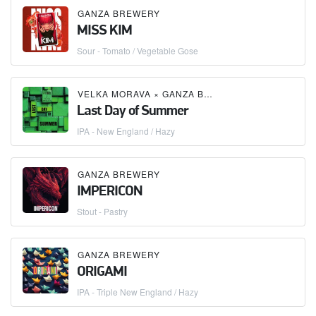
GANZA BREWERY
MISS KIM
Sour - Tomato / Vegetable Gose
VELKA MORAVA
×
GANZA BREWERY
Last Day of Summer
IPA - New England / Hazy
GANZA BREWERY
IMPERICON
Stout - Pastry
GANZA BREWERY
ORIGAMI
IPA - Triple New England / Hazy