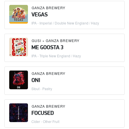
GANZA BREWERY
VEGAS
IPA - Imperial / Double New England / Hazy
GUSI
×
GANZA BREWERY
ME GOOSTA 3
IPA - Triple New England / Hazy
GANZA BREWERY
ONI
Stout - Pastry
GANZA BREWERY
FOCUSED
Cider - Other Fruit