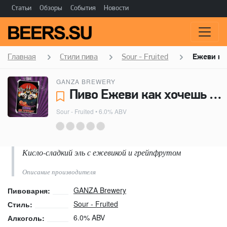
Статьи
Обзоры
События
Новости
Главная
Стили пива
Sour - Fruited
Ежеви ка
GANZA BREWERY
Пиво Ежеви как хочешь - GANZA Brewery
Sour - Fruited
• 6.0% ABV
Кисло-сладкий эль с ежевикой и грейпфрутом
Описание производителя
GANZA Brewery
Пивоварня:
Sour - Fruited
Стиль:
6.0% ABV
Алкоголь: