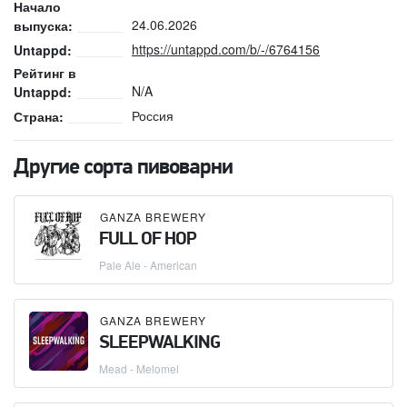
Начало
24.06.2026
выпуска:
https://untappd.com/b/-/6764156
Untappd:
Рейтинг в
N/A
Untappd:
Россия
Страна:
Другие сорта пивоварни
GANZA BREWERY
FULL OF HOP
Pale Ale - American
GANZA BREWERY
SLEEPWALKING
Mead - Melomel