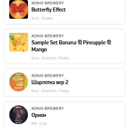
KONIX BREWERY
Butterfly Effect
Sour - Fruited
KONIX BREWERY
Sample Set Banana & Pineapple &
Mango
Sour - Smoothie / Pastry
KONIX BREWERY
Шарлотка вер 2
Sour - Smoothie / Pastry
KONIX BREWERY
Орион
IPA - Cold