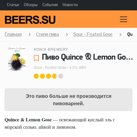
Статьи
Обзоры
События
Новости
Главная
Стили пива
Sour - Fruited Gose
Quin
KONIX BREWERY
Пиво Quince & Lemon Gose - Konix Brewery
Sour - Fruited Gose
• 4.0% ABV
Это пиво больше не производится
пивоварней.
Quince & Lemon Gose
— освежающий кислый эль с
морской солью, айвой и лимоном.