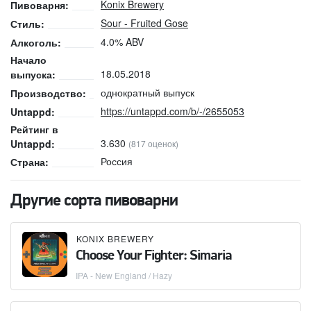
Konix Brewery
Пивоварня:
Sour - Fruited Gose
Стиль:
4.0% ABV
Алкоголь:
Начало
18.05.2018
выпуска:
однократный выпуск
Производство:
https://untappd.com/b/-/2655053
Untappd:
Рейтинг в
3.630
Untappd:
(817 оценок)
Россия
Страна:
Другие сорта пивоварни
KONIX BREWERY
Choose Your Fighter: Simaria
IPA - New England / Hazy