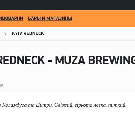
ИВОВАРНИ
БАРЫ И МАГАЗИНЫ
KYIV REDNECK
 REDNECK - MUZA BREWIN
ЫВ
з Коламбуса та Цитри. Свіжий, гіркота легка, питкий.