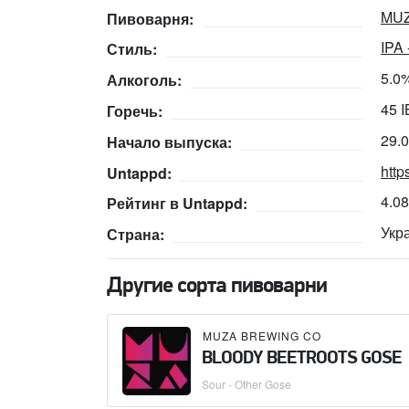
MUZ
Пивоварня:
IPA
Стиль:
5.0
Алкоголь:
45 
Горечь:
29.
Начало выпуска:
http
Untappd:
4.0
Рейтинг в Untappd:
Укр
Страна:
Другие сорта пивоварни
MUZA BREWING CO
BLOODY BEETROOTS GOSE
Sour - Other Gose