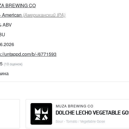
A BREWING CO
 - American
(Американский IPA)
% ABV
IBU
06.2026
s://untappd.com/b/-/6771593
85
(10 оценок)
аина
MUZA BREWING CO
DOLCHE LECHO VEGETABLE GO
Sour - Tomato / Vegetable Gose