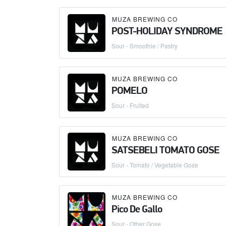
MUZA BREWING CO
POST-HOLIDAY SYNDROME
Sour - Smoothie / Pastry
MUZA BREWING CO
POMELO
Sour - Fruited
MUZA BREWING CO
SATSEBELI TOMATO GOSE
Sour - Tomato / Vegetable Gose
MUZA BREWING CO
Pico De Gallo
Sour - Other Gose