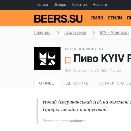
Статьи
Обзоры
События
Новости
ПИВО
СТИЛИ
П
Главная
Стили пива
IPA - American
MUZA BREWING CO
Пиво KYIV
IPA - American
• 5.0% ABV • 45 IBU
О ПИВЕ
ГДЕ КУПИТЬ
ОСТАВИТЬ ОТЗ
Новий Американський ІПА на охмелені 
Профіль хвойно-цитрусовий
Описание производителя