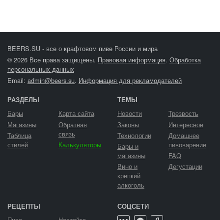
BEERS.SU - все о крафтовом пиве России и мира
© 2026 Все права защищены.
Правовая информация
.
Обработка
персональных данных
Email:
admin@beers.su
.
Информация для рекламодателей
РАЗДЕЛЫ
ТЕМЫ
Бары
Карта сайта
Новости
Трезвость
Магазины
Обратная
Законы
Интересное
связь
Таблица
Технологии
Домашнее
стилей
Калькуляторы
пивоварение
Бары и
магазины
FAQ
Вино и
Дегустации
крепкий
алкоголь
РЕЦЕПТЫ
СОЦСЕТИ
Пиво
Настойка