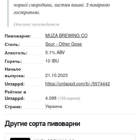
чорної смородини, листям вишні. З помірною
гостротою.
Описание производителя
MUZA BREWING CO
Пивоварня:
Sour - Other Gose
Стиль:
5.1% ABV
Алкоголь:
10 IBU
Горечь:
Начало
21.10.2023
выпуска:
https://untappd.com/b/-/5574442
Untappd:
Рейтинг в
4.088
Untappd:
(159 оценок)
Украина
Страна:
Другие сорта пивоварни