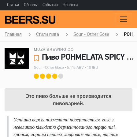
Статьи
Обзоры
События
Новости
Главная
Стили пива
Sour - Other Gose
POHM
MUZA BREWING CO
Пиво POHMELATA SPICY - MUZA BREWING CO
Sour - Other Gose
• 5.1% ABV • 10 IBU
Это пиво больше не производится
пивоварней.
Успішна версія похмелати повертається, гозе з
невеликою кількістю ферментованого перцю чілі,
кропом, чорним перцем, лавровим листям, листям