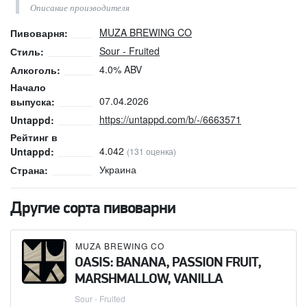
Описание производителя
MUZA BREWING CO
Пивоварня:
Sour - Fruited
Стиль:
4.0% ABV
Алкоголь:
Начало
07.04.2026
выпуска:
https://untappd.com/b/-/6663571
Untappd:
Рейтинг в
4.042
Untappd:
(131 оценка)
Украина
Страна:
Другие сорта пивоварни
MUZA BREWING CO
OASIS: BANANA, PASSION FRUIT,
MARSHMALLOW, VANILLA
Sour - Fruited