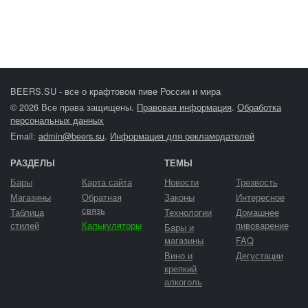
BEERS.SU - все о крафтовом пиве России и мира
© 2026 Все права защищены.
Правовая информация
.
Обработка
персональных данных
Email:
admin@beers.su
.
Информация для рекламодателей
РАЗДЕЛЫ
ТЕМЫ
Бары
Карта сайта
Новости
Трезвость
Магазины
Обратная
Законы
Интересное
связь
Таблица
Технологии
Домашнее
стилей
Калькуляторы
пивоварение
Бары и
магазины
FAQ
Вино и
Дегустации
крепкий
алкоголь