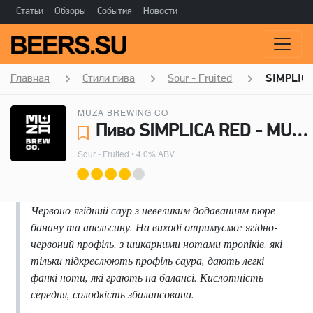
Статьи
Обзоры
События
Новости
Главная
Стили пива
Sour - Fruited
SIMPLIC
MUZA BREWING CO
Пиво SIMPLICA RED - MUZA BREWING CO
Sour - Fruited
• 4.0% ABV
Червоно-ягідний саур з невеликим додаванням пюре
банану та апельсину. На виході отримуємо: ягідно-
червоний профіль, з шикарними нотами тропіків, які
тільки підкреслюють профіль саура, дають легкі
фанкі ноти, які грають на балансі. Кислотність
середня, солодкість збалансована.