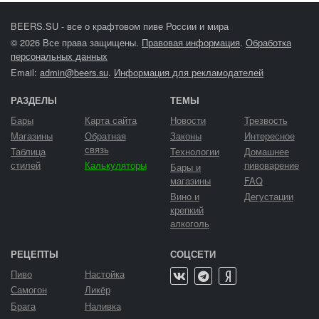
BEERS.SU - все о крафтовом пиве России и мира
© 2026 Все права защищены.
Правовая информация
.
Обработка
персональных данных
Email:
admin@beers.su
.
Информация для рекламодателей
РАЗДЕЛЫ
ТЕМЫ
Бары
Карта сайта
Новости
Трезвость
Магазины
Обратная
Законы
Интересное
связь
Таблица
Технологии
Домашнее
стилей
Калькуляторы
пивоварение
Бары и
магазины
FAQ
Вино и
Дегустации
крепкий
алкоголь
РЕЦЕПТЫ
СОЦСЕТИ
Пиво
Настойка
Самогон
Ликёр
Брага
Наливка