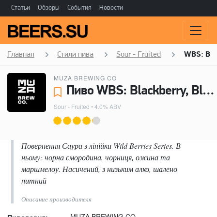
Статьи
Обзоры
События
Новости
Главная
Стили пива
Sour - Fruited
WBS: Blac
MUZA BREWING CO
Пиво WBS: Blackberry, Black Currant, Bilberry - MUZA BREWING CO
Sour - Fruited
• 4.0% ABV
Повернення Саура з лінійки Wild Berries Series. В
ньому: чорна смородина, чорниця, ожина та
маршмелоу. Насичений, з низьким алко, шалено
питний
Описание производителя
MUZA BREWING CO