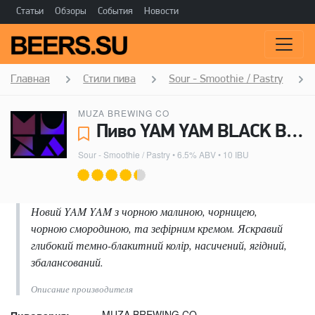
Статьи
Обзоры
События
Новости
Главная
Стили пива
Sour - Smoothie / Pastry
MUZA BREWING CO
Пиво YAM YAM BLACK BERRIES PASTRY MARSHMALLOW SOUR - MUZA BREWING CO
Sour - Smoothie / Pastry
• 6.5% ABV • 10 IBU
Новий YAM YAM з чорною малиною, чорницею,
чорною смородиною, та зефірним кремом. Яскравий
глибокий темно-блакитний колір, насичений, ягідний,
збалансований.
Описание производителя
MUZA BREWING CO