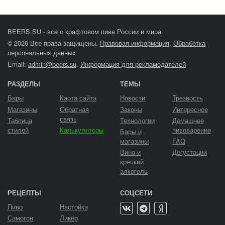
BEERS.SU - все о крафтовом пиве России и мира
© 2026 Все права защищены.
Правовая информация
.
Обработка
персональных данных
Email:
admin@beers.su
.
Информация для рекламодателей
РАЗДЕЛЫ
ТЕМЫ
Бары
Карта сайта
Новости
Трезвость
Магазины
Обратная
Законы
Интересное
связь
Таблица
Технологии
Домашнее
стилей
Калькуляторы
пивоварение
Бары и
магазины
FAQ
Вино и
Дегустации
крепкий
алкоголь
РЕЦЕПТЫ
СОЦСЕТИ
Пиво
Настойка
Самогон
Ликёр