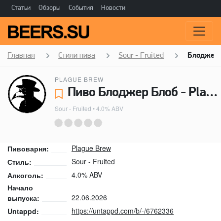
Статьи
Обзоры
События
Новости
Главная
Стили пива
Sour - Fruited
Блоджер 
PLAGUE BREW
Пиво Блоджер Блоб - Plague Brew
Sour - Fruited
• 4.0% ABV
Plague Brew
Пивоварня:
Sour - Fruited
Стиль:
4.0% ABV
Алкоголь:
Начало
22.06.2026
выпуска:
https://untappd.com/b/-/6762336
Untappd: