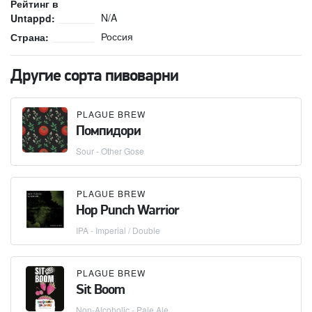
Рейтинг в
N/A
Untappd:
Россия
Страна:
Другие сорта пивоварни
PLAGUE BREW
Помпидори
Sour - Other Gose
PLAGUE BREW
Hop Punch Warrior
IPA - Imperial / Double
PLAGUE BREW
Sit Boom
Non-Alcoholic - Pale Ale