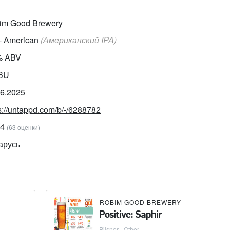
im Good Brewery
 - American
(Американский IPA)
% ABV
IBU
06.2025
s://untappd.com/b/-/6288782
14
(63 оценки)
арусь
ROBIM GOOD BREWERY
Positive: Saphir
Pilsner - Other