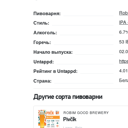
Rob
Пивоварня:
IPA
Стиль:
6.7
Алкоголь:
53 
Горечь:
02.
Начало выпуска:
http
Untappd:
4.0
Рейтинг в Untappd:
Бел
Страна:
Другие сорта пивоварни
ROBIM GOOD BREWERY
Pivčík
Lager - Pale