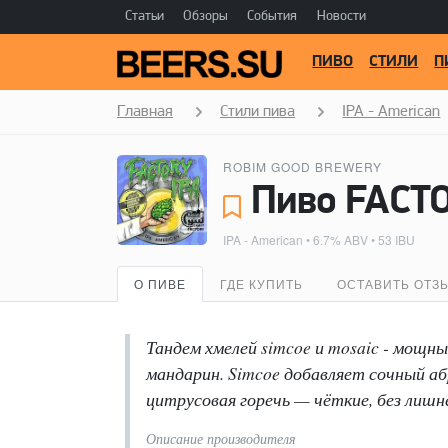
Статьи
Обзоры
События
Новости
ПИВО
СТИЛИ
П
Главная
Стили пива
IPA - American
ROBIM GOOD BREWERY
IPA - American
• 6.7% ABV • 53 IBU
О ПИВЕ
ГДЕ КУПИТЬ
ОСТАВИТЬ ОТЗ
Тандем хмелей simcoe и mosaic - мощн
мандарин. Simcoe добавляет сочный аб
цитрусовая горечь — чёткие, без лишне
Описание производителя